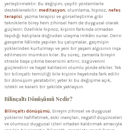
yerleştirmektir. Bu değişim, çeşitli yöntemlerle
desteklenebilir:
meditasyon
, olumlama, hipnoz,
nefes
terapisi
, yazma terapisi ve görselleştirme gibi
tekniklerle birey hem zihinsel hem de duygusal olarak
güçlenir. Özellikle hipnoz, kişinin farkında olmadan
taşıdığı kalıplara doğrudan ulaşma imkânı sunar. Derin
gevşeme hâlinde yapılan bu çalışmalar, geçmişin
yüklerinden kurtulmayı ve yeni bir yaşam algısının inşa
edilmesini mümkün kılar. Bu süreç, zamanla bireyin
stresle başa çıkma becerisini artırır, özgüvenini
güçlendirir ve hayat kalitesini olumlu yönde etkiler. Tek
bir bilinçaltı temizliği bile kişinin hayatında fark edilir
bir dönüşüm yaratabilir; yeter ki bu değişime açık,
istekli ve kararlı bir şekilde yaklaşsın.
Bilinçaltı Dönüşümü Nedir?
Bilinçaltı dönüşümü
, bireyin zihinsel ve duygusal
yüklerini hafifletmek, eski inançları, negatif düşünceleri
ve olumsuz duygusal izleri ortadan kaldırmak amacıyla