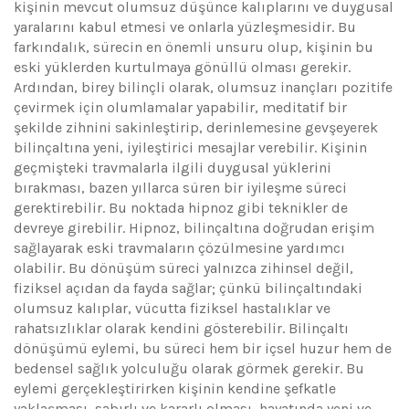
kişinin mevcut olumsuz düşünce kalıplarını ve duygusal
yaralarını kabul etmesi ve onlarla yüzleşmesidir. Bu
farkındalık, sürecin en önemli unsuru olup, kişinin bu
eski yüklerden kurtulmaya gönüllü olması gerekir.
Ardından, birey bilinçli olarak, olumsuz inançları pozitife
çevirmek için olumlamalar yapabilir, meditatif bir
şekilde zihnini sakinleştirip, derinlemesine gevşeyerek
bilinçaltına yeni, iyileştirici mesajlar verebilir. Kişinin
geçmişteki travmalarla ilgili duygusal yüklerini
bırakması, bazen yıllarca süren bir iyileşme süreci
gerektirebilir. Bu noktada hipnoz gibi teknikler de
devreye girebilir. Hipnoz, bilinçaltına doğrudan erişim
sağlayarak eski travmaların çözülmesine yardımcı
olabilir. Bu dönüşüm süreci yalnızca zihinsel değil,
fiziksel açıdan da fayda sağlar; çünkü bilinçaltındaki
olumsuz kalıplar, vücutta fiziksel hastalıklar ve
rahatsızlıklar olarak kendini gösterebilir. Bilinçaltı
dönüşümü eylemi, bu süreci hem bir içsel huzur hem de
bedensel sağlık yolculuğu olarak görmek gerekir. Bu
eylemi gerçekleştirirken kişinin kendine şefkatle
yaklaşması, sabırlı ve kararlı olması, hayatında yeni ve