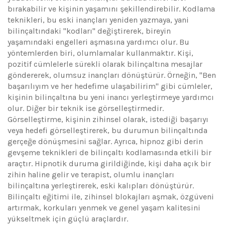
bırakabilir ve kişinin yaşamını şekillendirebilir. Kodlama
teknikleri, bu eski inançları yeniden yazmaya, yani
bilinçaltındaki "kodları" değiştirerek, bireyin
yaşamındaki engelleri aşmasına yardımcı olur. Bu
yöntemlerden biri, olumlamalar kullanmaktır. Kişi,
pozitif cümlelerle sürekli olarak bilinçaltına mesajlar
göndererek, olumsuz inançları dönüştürür. Örneğin, "Ben
başarılıyım ve her hedefime ulaşabilirim" gibi cümleler,
kişinin bilinçaltına bu yeni inancı yerleştirmeye yardımcı
olur. Diğer bir teknik ise görselleştirmedir.
Görselleştirme, kişinin zihinsel olarak, istediği başarıyı
veya hedefi görselleştirerek, bu durumun bilinçaltında
gerçeğe dönüşmesini sağlar. Ayrıca, hipnoz gibi derin
gevşeme teknikleri de bilinçaltı kodlamasında etkili bir
araçtır. Hipnotik duruma girildiğinde, kişi daha açık bir
zihin haline gelir ve terapist, olumlu inançları
bilinçaltına yerleştirerek, eski kalıpları dönüştürür.
Bilinçaltı eğitimi ile, zihinsel blokajları aşmak, özgüveni
artırmak, korkuları yenmek ve genel yaşam kalitesini
yükseltmek için güçlü araçlardır.