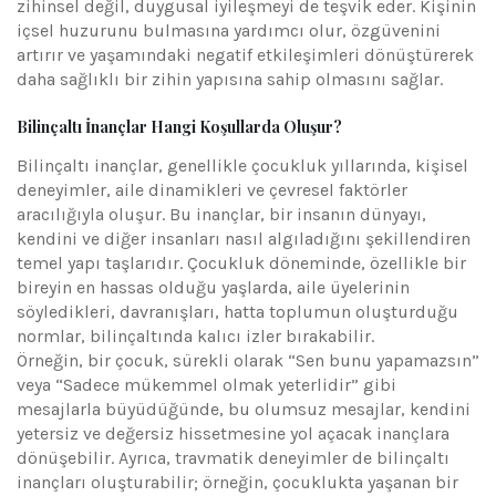
zihinsel değil, duygusal iyileşmeyi de teşvik eder. Kişinin
içsel huzurunu bulmasına yardımcı olur, özgüvenini
artırır ve yaşamındaki negatif etkileşimleri dönüştürerek
daha sağlıklı bir zihin yapısına sahip olmasını sağlar.
Bilinçaltı İnançlar Hangi Koşullarda Oluşur?
Bilinçaltı inançlar, genellikle çocukluk yıllarında, kişisel
deneyimler, aile dinamikleri ve çevresel faktörler
aracılığıyla oluşur. Bu inançlar, bir insanın dünyayı,
kendini ve diğer insanları nasıl algıladığını şekillendiren
temel yapı taşlarıdır. Çocukluk döneminde, özellikle bir
bireyin en hassas olduğu yaşlarda, aile üyelerinin
söyledikleri, davranışları, hatta toplumun oluşturduğu
normlar, bilinçaltında kalıcı izler bırakabilir.
Örneğin, bir çocuk, sürekli olarak “Sen bunu yapamazsın”
veya “Sadece mükemmel olmak yeterlidir” gibi
mesajlarla büyüdüğünde, bu olumsuz mesajlar, kendini
yetersiz ve değersiz hissetmesine yol açacak inançlara
dönüşebilir. Ayrıca, travmatik deneyimler de bilinçaltı
inançları oluşturabilir; örneğin, çocuklukta yaşanan bir