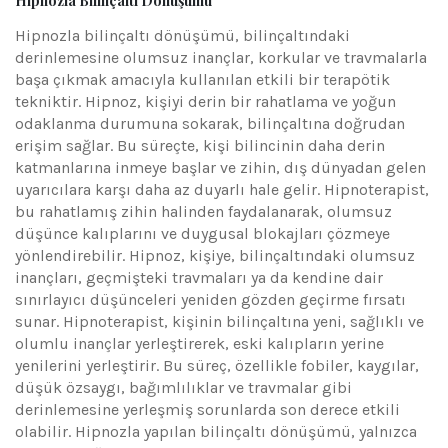
Hipnozla Bilinçaltı Dönüşümü
Hipnozla bilinçaltı dönüşümü, bilinçaltındaki
derinlemesine olumsuz inançlar, korkular ve travmalarla
başa çıkmak amacıyla kullanılan etkili bir terapötik
tekniktir. Hipnoz, kişiyi derin bir rahatlama ve yoğun
odaklanma durumuna sokarak, bilinçaltına doğrudan
erişim sağlar. Bu süreçte, kişi bilincinin daha derin
katmanlarına inmeye başlar ve zihin, dış dünyadan gelen
uyarıcılara karşı daha az duyarlı hale gelir. Hipnoterapist,
bu rahatlamış zihin halinden faydalanarak, olumsuz
düşünce kalıplarını ve duygusal blokajları çözmeye
yönlendirebilir. Hipnoz, kişiye, bilinçaltındaki olumsuz
inançları, geçmişteki travmaları ya da kendine dair
sınırlayıcı düşünceleri yeniden gözden geçirme fırsatı
sunar. Hipnoterapist, kişinin bilinçaltına yeni, sağlıklı ve
olumlu inançlar yerleştirerek, eski kalıpların yerine
yenilerini yerleştirir. Bu süreç, özellikle fobiler, kaygılar,
düşük özsaygı, bağımlılıklar ve travmalar gibi
derinlemesine yerleşmiş sorunlarda son derece etkili
olabilir. Hipnozla yapılan bilinçaltı dönüşümü, yalnızca