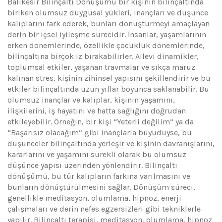
Balıkesir Bilinçaltı Dönüşümü bir kişinin bilinçaltında
biriken olumsuz duygusal yükleri, inançları ve düşünce
kalıplarını fark ederek, bunları dönüştürmeyi amaçlayan
derin bir içsel iyileşme sürecidir. İnsanlar, yaşamlarının
erken dönemlerinde, özellikle çocukluk dönemlerinde,
bilinçaltına birçok iz bırakabilirler. Ailevi dinamikler,
toplumsal etkiler, yaşanan travmalar ve sıkça maruz
kalınan stres, kişinin zihinsel yapısını şekillendirir ve bu
etkiler bilinçaltında uzun yıllar boyunca saklanabilir. Bu
olumsuz inançlar ve kalıplar, kişinin yaşamını,
ilişkilerini, iş hayatını ve hatta sağlığını doğrudan
etkileyebilir. Örneğin, bir kişi “Yeterli değilim” ya da
“Başarısız olacağım” gibi inançlarla büyüdüyse, bu
düşünceler bilinçaltında yerleşir ve kişinin davranışlarını,
kararlarını ve yaşamını sürekli olarak bu olumsuz
düşünce yapısı üzerinden yönlendirir. Bilinçaltı
dönüşümü, bu tür kalıpların farkına varılmasını ve
bunların dönüştürülmesini sağlar. Dönüşüm süreci,
genellikle meditasyon, olumlama, hipnoz, enerji
çalışmaları ve derin nefes egzersizleri gibi tekniklerle
yapılır. Bilinçaltı terapisi, meditasyon, olumlama, hipnoz