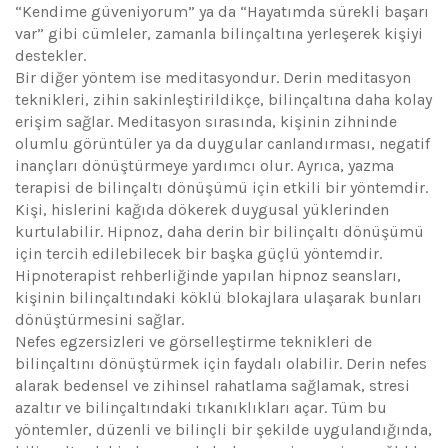
“Kendime güveniyorum” ya da “Hayatımda sürekli başarı
var” gibi cümleler, zamanla bilinçaltına yerleşerek kişiyi
destekler.
Bir diğer yöntem ise meditasyondur. Derin meditasyon
teknikleri, zihin sakinleştirildikçe, bilinçaltına daha kolay
erişim sağlar. Meditasyon sırasında, kişinin zihninde
olumlu görüntüler ya da duygular canlandırması, negatif
inançları dönüştürmeye yardımcı olur. Ayrıca, yazma
terapisi de bilinçaltı dönüşümü için etkili bir yöntemdir.
Kişi, hislerini kağıda dökerek duygusal yüklerinden
kurtulabilir. Hipnoz, daha derin bir bilinçaltı dönüşümü
için tercih edilebilecek bir başka güçlü yöntemdir.
Hipnoterapist rehberliğinde yapılan hipnoz seansları,
kişinin bilinçaltındaki köklü blokajlara ulaşarak bunları
dönüştürmesini sağlar.
Nefes egzersizleri ve görselleştirme teknikleri de
bilinçaltını dönüştürmek için faydalı olabilir. Derin nefes
alarak bedensel ve zihinsel rahatlama sağlamak, stresi
azaltır ve bilinçaltındaki tıkanıklıkları açar. Tüm bu
yöntemler, düzenli ve bilinçli bir şekilde uygulandığında,