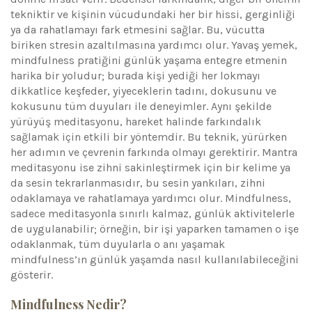
tekniktir ve kişinin vücudundaki her bir hissi, gerginliği
ya da rahatlamayı fark etmesini sağlar. Bu, vücutta
biriken stresin azaltılmasına yardımcı olur. Yavaş yemek,
mindfulness pratiğini günlük yaşama entegre etmenin
harika bir yoludur; burada kişi yediği her lokmayı
dikkatlice keşfeder, yiyeceklerin tadını, dokusunu ve
kokusunu tüm duyuları ile deneyimler. Aynı şekilde
yürüyüş meditasyonu, hareket halinde farkındalık
sağlamak için etkili bir yöntemdir. Bu teknik, yürürken
her adımın ve çevrenin farkında olmayı gerektirir. Mantra
meditasyonu ise zihni sakinleştirmek için bir kelime ya
da sesin tekrarlanmasıdır, bu sesin yankıları, zihni
odaklamaya ve rahatlamaya yardımcı olur. Mindfulness,
sadece meditasyonla sınırlı kalmaz, günlük aktivitelerle
de uygulanabilir; örneğin, bir işi yaparken tamamen o işe
odaklanmak, tüm duyularla o anı yaşamak
mindfulness’ın günlük yaşamda nasıl kullanılabileceğini
gösterir.
Mindfulness Nedir?