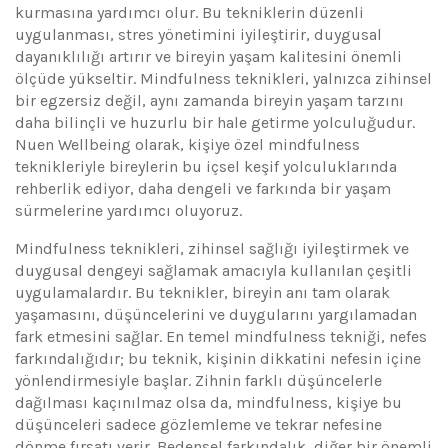
kurmasına yardımcı olur. Bu tekniklerin düzenli
uygulanması, stres yönetimini iyileştirir, duygusal
dayanıklılığı artırır ve bireyin yaşam kalitesini önemli
ölçüde yükseltir. Mindfulness teknikleri, yalnızca zihinsel
bir egzersiz değil, aynı zamanda bireyin yaşam tarzını
daha bilinçli ve huzurlu bir hale getirme yolculuğudur.
Nuen Wellbeing olarak, kişiye özel mindfulness
teknikleriyle bireylerin bu içsel keşif yolculuklarında
rehberlik ediyor, daha dengeli ve farkında bir yaşam
sürmelerine yardımcı oluyoruz.
Mindfulness teknikleri, zihinsel sağlığı iyileştirmek ve
duygusal dengeyi sağlamak amacıyla kullanılan çeşitli
uygulamalardır. Bu teknikler, bireyin anı tam olarak
yaşamasını, düşüncelerini ve duygularını yargılamadan
fark etmesini sağlar. En temel mindfulness tekniği, nefes
farkındalığıdır; bu teknik, kişinin dikkatini nefesin içine
yönlendirmesiyle başlar. Zihnin farklı düşüncelerle
dağılması kaçınılmaz olsa da, mindfulness, kişiye bu
düşünceleri sadece gözlemleme ve tekrar nefesine
dönme fırsatı verir. Bedensel farkındalık, diğer bir önemli