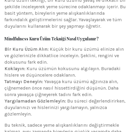
Kuru üzüm tekniği, bir kuru üzümü yavaş ve dikkatli bir
şekilde inceleyerek yeme sürecine odaklanmayı içerir. Bu
basit yöntem, bireylerin yeme alışkanlıklarında
farkındalık geliştirmelerini sağlar. Yavaşlayarak ve tüm
duyularını kullanarak bir şey yapmayı öğretir.
Mindfulness Kuru Üzüm Tekniği Nasıl Uygulanır?
Bir Kuru Üzüm Alın:
Küçük bir kuru üzümü elinize alın
ve gözlerinizle dikkatlice inceleyin. Şeklini, rengini ve
dokusunu fark edin.
Koklayın:
Kuru üzümün kokusunu algılayın. Buradaki
hislere ve düşüncelere odaklanın.
Tatmayı Deneyin:
Yavaşça kuru üzümü ağzınıza alın,
çiğnemeden önce nasıl hissettirdiğini düşünün. Daha
sonra yavaşça çiğneyerek tadını fark edin.
Yargılamadan Gözlemleyin:
Bu süreci değerlendirirken,
duyularınızı ve hislerinizi yargılamayın, yalnızca
gözlemleyin.
Bu teknik, sadece yeme alışkanlıklarını değiştirmekle
kalmaz, aynı zamanda bireylerin günlük yaşamda daha