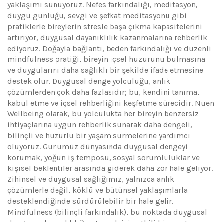
yaklaşımı sunuyoruz. Nefes farkındalığı, meditasyon,
duygu günlüğü, sevgi ve şefkat meditasyonu gibi
pratiklerle bireylerin stresle başa çıkma kapasitelerini
artırıyor, duygusal dayanıklılık kazanmalarına rehberlik
ediyoruz. Doğayla bağlantı, beden farkındalığı ve düzenli
mindfulness pratiği, bireyin içsel huzurunu bulmasına
ve duygularını daha sağlıklı bir şekilde ifade etmesine
destek olur. Duygusal denge yolculuğu, anlık
çözümlerden çok daha fazlasıdır; bu, kendini tanıma,
kabul etme ve içsel rehberliğini keşfetme sürecidir. Nuen
Wellbeing olarak, bu yolculukta her bireyin benzersiz
ihtiyaçlarına uygun rehberlik sunarak daha dengeli,
bilinçli ve huzurlu bir yaşam sürmelerine yardımcı
oluyoruz. Günümüz dünyasında duygusal dengeyi
korumak, yoğun iş temposu, sosyal sorumluluklar ve
kişisel beklentiler arasında giderek daha zor hale geliyor.
Zihinsel ve duygusal sağlığımız, yalnızca anlık
çözümlerle değil, köklü ve bütünsel yaklaşımlarla
desteklendiğinde sürdürülebilir bir hale gelir.
Mindfulness (bilinçli farkındalık), bu noktada duygusal