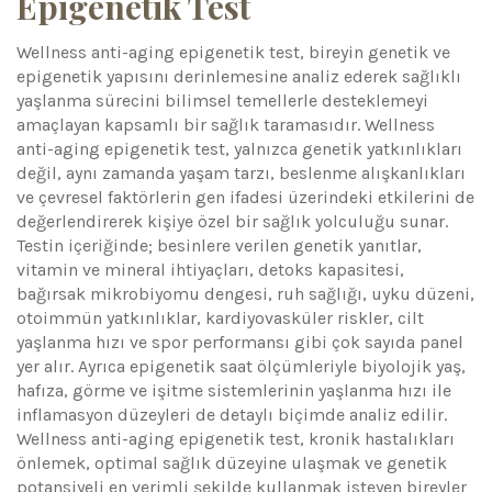
Epigenetik Test
Wellness anti-aging epigenetik test, bireyin genetik ve
epigenetik yapısını derinlemesine analiz ederek sağlıklı
yaşlanma sürecini bilimsel temellerle desteklemeyi
amaçlayan kapsamlı bir sağlık taramasıdır. Wellness
anti-aging epigenetik test, yalnızca genetik yatkınlıkları
değil, aynı zamanda yaşam tarzı, beslenme alışkanlıkları
ve çevresel faktörlerin gen ifadesi üzerindeki etkilerini de
değerlendirerek kişiye özel bir sağlık yolculuğu sunar.
Testin içeriğinde; besinlere verilen genetik yanıtlar,
vitamin ve mineral ihtiyaçları, detoks kapasitesi,
bağırsak mikrobiyomu dengesi, ruh sağlığı, uyku düzeni,
otoimmün yatkınlıklar, kardiyovasküler riskler, cilt
yaşlanma hızı ve spor performansı gibi çok sayıda panel
yer alır. Ayrıca epigenetik saat ölçümleriyle biyolojik yaş,
hafıza, görme ve işitme sistemlerinin yaşlanma hızı ile
inflamasyon düzeyleri de detaylı biçimde analiz edilir.
Wellness anti-aging epigenetik test, kronik hastalıkları
önlemek, optimal sağlık düzeyine ulaşmak ve genetik
potansiyeli en verimli şekilde kullanmak isteyen bireyler