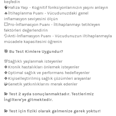
keşfedin
🧠Hafıza Yaşı - Kognitif fonksiyonlarınızın yaşını anlayın
🔥İltihaplanma Puanı - Vücudunuzdaki genel
inflamasyon seviyesini ölçün
💥Pro-İnflamasyon Puanı - İltihaplanmayı tetikleyen
faktörleri değerlendirin
💦Anti-İnflamasyon Puanı - Vücudunuzun iltihaplanmayla
mücadele kapasitesini öğrenin
🎯 Bu Test Kimlere Uygundur?
💯Sağlıklı yaşlanmak isteyenler
🍀Kronik hastalıkları önlemek isteyenler
🍀Optimal sağlık ve performans hedefleyenler
🍀Kişiselleştirilmiş sağlık çözümleri arayanlar
🧩Genetik yatkınlıklarını merak edenler
💫 Test 2 ayda sonuçlanmaktadır. Testlerimiz
İngiltere'ye gitmektedir.
💫 Test için fiziki olarak gelmenize gerek yoktur!