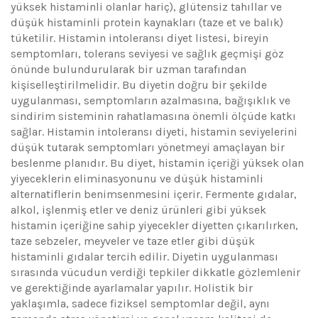
yüksek histaminli olanlar hariç), glütensiz tahıllar ve
düşük histaminli protein kaynakları (taze et ve balık)
tüketilir. Histamin intoleransı diyet listesi, bireyin
semptomları, tolerans seviyesi ve sağlık geçmişi göz
önünde bulundurularak bir uzman tarafından
kişiselleştirilmelidir. Bu diyetin doğru bir şekilde
uygulanması, semptomların azalmasına, bağışıklık ve
sindirim sisteminin rahatlamasına önemli ölçüde katkı
sağlar. Histamin intoleransı diyeti, histamin seviyelerini
düşük tutarak semptomları yönetmeyi amaçlayan bir
beslenme planıdır. Bu diyet, histamin içeriği yüksek olan
yiyeceklerin eliminasyonunu ve düşük histaminli
alternatiflerin benimsenmesini içerir. Fermente gıdalar,
alkol, işlenmiş etler ve deniz ürünleri gibi yüksek
histamin içeriğine sahip yiyecekler diyetten çıkarılırken,
taze sebzeler, meyveler ve taze etler gibi düşük
histaminli gıdalar tercih edilir. Diyetin uygulanması
sırasında vücudun verdiği tepkiler dikkatle gözlemlenir
ve gerektiğinde ayarlamalar yapılır. Holistik bir
yaklaşımla, sadece fiziksel semptomlar değil, aynı