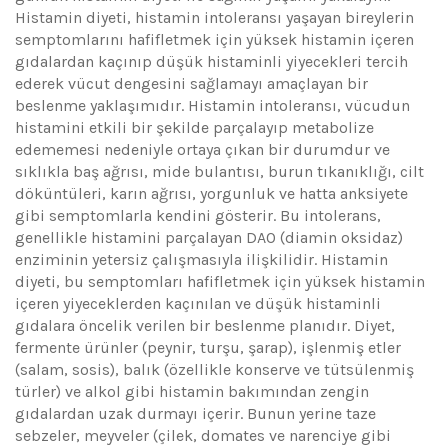
Histamin diyeti, histamin intoleransı yaşayan bireylerin
semptomlarını hafifletmek için yüksek histamin içeren
gıdalardan kaçınıp düşük histaminli yiyecekleri tercih
ederek vücut dengesini sağlamayı amaçlayan bir
beslenme yaklaşımıdır. Histamin intoleransı, vücudun
histamini etkili bir şekilde parçalayıp metabolize
edememesi nedeniyle ortaya çıkan bir durumdur ve
sıklıkla baş ağrısı, mide bulantısı, burun tıkanıklığı, cilt
döküntüleri, karın ağrısı, yorgunluk ve hatta anksiyete
gibi semptomlarla kendini gösterir. Bu intolerans,
genellikle histamini parçalayan DAO (diamin oksidaz)
enziminin yetersiz çalışmasıyla ilişkilidir. Histamin
diyeti, bu semptomları hafifletmek için yüksek histamin
içeren yiyeceklerden kaçınılan ve düşük histaminli
gıdalara öncelik verilen bir beslenme planıdır. Diyet,
fermente ürünler (peynir, turşu, şarap), işlenmiş etler
(salam, sosis), balık (özellikle konserve ve tütsülenmiş
türler) ve alkol gibi histamin bakımından zengin
gıdalardan uzak durmayı içerir. Bunun yerine taze
sebzeler, meyveler (çilek, domates ve narenciye gibi