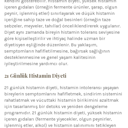
kendini gösterebilir. Histamin diyeti, yüksek histamin
içeren gıdaları (örneğin fermente ürünler, şarap, olgun
peynir, işlenmiş etler) sınırlayarak ve düşük histamin
içeriğine sahip taze ve doğal besinleri (örneğin taze
sebzeler, meyveler, tahıllar) önceliklendirerek uygulanır.
Diyet aynı zamanda bireyin histamin tolerans seviyesine
göre kişiselleştirilir ve ihtiyaç halinde uzman bir
diyetisyen eşliğinde düzenlenir. Bu yaklaşım,
semptomların hafifletilmesine, bağırsak sağlığının
desteklenmesine ve genel yaşam kalitesinin
iyileştirilmesine yardımcı olur.
21 Günlük Histamin Diyeti
21 günlük histamin diyeti, histamin intoleransı yaşayan
bireylerin semptomlarını hafifletmek, sindirim sistemini
rahatlatmak ve vücuttaki histamin birikimini azaltmak
için tasarlanmış bir detoks ve yeniden dengeleme
programıdır. 21 günlük histamin diyeti, yüksek histamin
içeren gıdaları (fermente yiyecekler, olgun peynirler,
işlenmiş etler, alkol) ve histamin salınımını tetikleyen