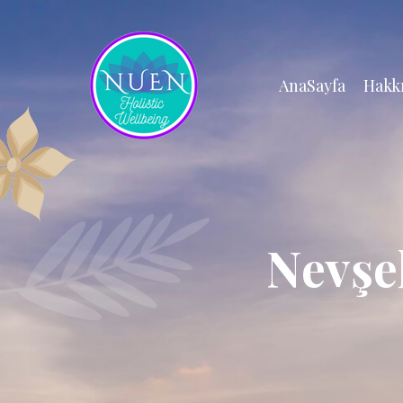
AnaSayfa
Hakk
Nevşe