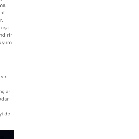
ma,
sal
r.
inşa
ndirir
önüşüm
 ve
nçlar
madan
yi de