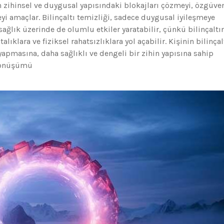
zihinsel ve duygusal yapısındaki blokajları çözmeyi, özgüve
eyi amaçlar. Bilinçaltı temizliği, sadece duygusal iyileşmeye
ğlık üzerinde de olumlu etkiler yaratabilir, çünkü bilinçaltı
lıklara ve fiziksel rahatsızlıklara yol açabilir. Kişinin bilinçal
apmasına, daha sağlıklı ve dengeli bir zihin yapısına sahip
 Dönüşümü