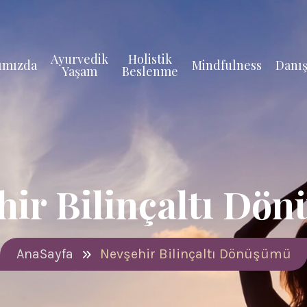
Ayurvedik
Holistik
ımızda
Mindfulness
Danış
Yaşam
Beslenme
hir Bilinçaltı Dö
AnaSayfa
Nevşehir Bilinçaltı Dönüşümü