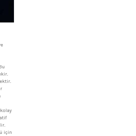
ve
 Bu
kir.
ektir.
r
a
 kolay
tif
ir.
ü için