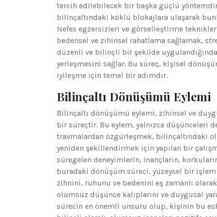
tercih edilebilecek bir başka güçlü yöntemdir
bilinçaltındaki köklü blokajlara ulaşarak bun
Nefes egzersizleri ve görselleştirme teknikleri
bedensel ve zihinsel rahatlama sağlamak, stres
düzenli ve bilinçli bir şekilde uygulandığında
yerleşmesini sağlar. Bu süreç, kişisel dönüş
iyileşme için temel bir adımdır.
Bilinçaltı Dönüşümü Eylemi
Bilinçaltı dönüşümü eylemi, zihinsel ve duy
bir süreçtir. Bu eylem, yalnızca düşünceleri d
travmalardan özgürleşmek, bilinçaltındaki ol
yeniden şekillendirmek için yapılan bir çalışma
süregelen deneyimlerin, inançların, korkuların
buradaki dönüşüm süreci, yüzeysel bir işlem 
zihnini, ruhunu ve bedenini eş zamanlı olara
olumsuz düşünce kalıplarını ve duygusal yaral
sürecin en önemli unsuru olup, kişinin bu es