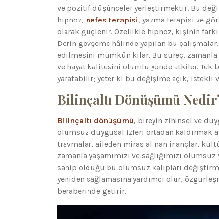
ve pozitif düşünceler yerleştirmektir. Bu deği
hipnoz,
nefes terapisi
, yazma terapisi ve gö
olarak güçlenir. Özellikle hipnoz, kişinin fa
Derin gevşeme hâlinde yapılan bu çalışmalar,
edilmesini mümkün kılar. Bu süreç, zamanla bi
ve hayat kalitesini olumlu yönde etkiler. Tek b
yaratabilir; yeter ki bu değişime açık, istekli v
Bilinçaltı Dönüşümü Nedir
Bilinçaltı dönüşümü
, bireyin zihinsel ve du
olumsuz duygusal izleri ortadan kaldırmak ama
travmalar, aileden miras alınan inançlar, kültü
zamanla yaşamımızı ve sağlığımızı olumsuz yö
sahip olduğu bu olumsuz kalıpları değiştirme
yeniden sağlamasına yardımcı olur, özgürleşme
beraberinde getirir.