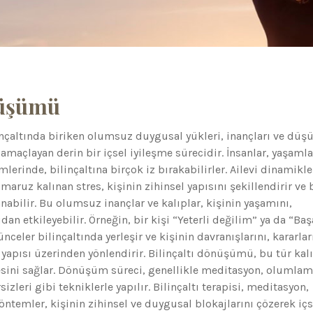
nüşümü
inçaltında biriken olumsuz duygusal yükleri, inançları ve düş
amaçlayan derin bir içsel iyileşme sürecidir. İnsanlar, yaşamla
rinde, bilinçaltına birçok iz bırakabilirler. Ailevi dinamikle
maruz kalınan stres, kişinin zihinsel yapısını şekillendirir ve 
anabilir. Bu olumsuz inançlar ve kalıplar, kişinin yaşamını,
udan etkileyebilir. Örneğin, bir kişi “Yeterli değilim” ya da “Baş
eler bilinçaltında yerleşir ve kişinin davranışlarını, kararlar
apısı üzerinden yönlendirir. Bilinçaltı dönüşümü, bu tür kalı
esini sağlar. Dönüşüm süreci, genellikle meditasyon, olumlam
izleri gibi tekniklerle yapılır. Bilinçaltı terapisi, meditasyon,
öntemler, kişinin zihinsel ve duygusal blokajlarını çözerek içs