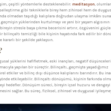
şim, çeşitli yöntemlerle desteklenebilir:
meditasyon
, olumla
rselleştirme gibi tekniklerle birey hem zihinsel hem de duygu
rkında olmadan taşıdığı kalıplara doğrudan ulaşma imkânı suna
 geçmişin yüklerinden kurtulmayı ve yeni bir yaşam algısının 
reyin stresle başa çıkma becerisini artırır, özgüvenini güçle
ir bilinçaltı temizliği bile kişinin hayatında fark edilir bir d
e kararlı bir şekilde yaklaşsın.
?
ygusal yüklerini hafifletmek, eski inançları, negatif düşünceleri
cıyla yapılan bir süreçtir. Bilinçaltı, geçmişte yaşadığımız
rel etkiler ve bilinç dışı düşünce kalıplarını barındırır. Bu ina
nde etkileyebilir. Bilinçaltı dönüşümü, kişinin farkında ol
yi hedefler. Dönüşüm süreci, bireyin içsel huzuru ve dengeyi
sini sağlar. Bu süreç, fiziksel, zihinsel ve duygusal iyileşme