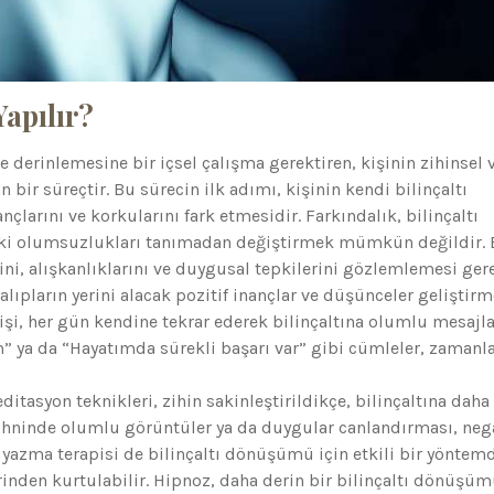
apılır?
ve derinlemesine bir içsel çalışma gerektiren, kişinin zihinsel 
bir süreçtir. Bu sürecin ilk adımı, kişinin kendi bilinçaltı
larını ve korkularını fark etmesidir. Farkındalık, bilinçaltı
ki olumsuzlukları tanımadan değiştirmek mümkün değildir.
ni, alışkanlıklarını ve duygusal tepkilerini gözlemlemesi gere
lıpların yerini alacak pozitif inançlar ve düşünceler geliştirm
şi, her gün kendine tekrar ederek bilinçaltına olumlu mesajla
 ya da “Hayatımda sürekli başarı var” gibi cümleler, zamanl
tasyon teknikleri, zihin sakinleştirildikçe, bilinçaltına daha
zihninde olumlu görüntüler ya da duygular canlandırması, nega
 yazma terapisi de bilinçaltı dönüşümü için etkili bir yöntemd
rinden kurtulabilir. Hipnoz, daha derin bir bilinçaltı dönüşüm