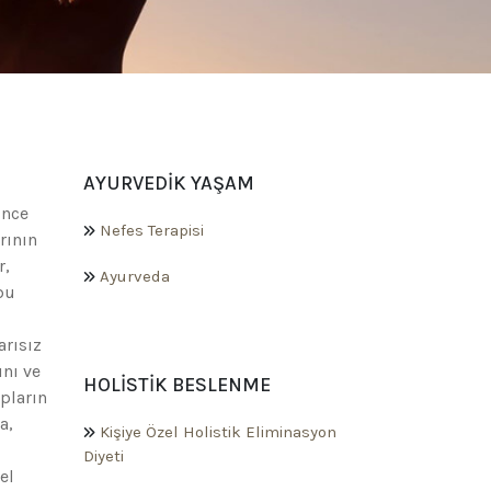
AYURVEDIK YAŞAM
ünce
Nefes Terapisi
rının
r,
Ayurveda
bu
arısız
ını ve
HOLISTIK BESLENME
pların
a,
Kişiye Özel Holistik Eliminasyon
Diyeti
el