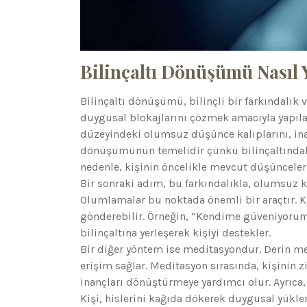
Bilinçaltı Dönüşümü Nasıl Y
Bilinçaltı dönüşümü, bilinçli bir farkındalık 
duygusal blokajlarını çözmek amacıyla yapılan 
düzeyindeki olumsuz düşünce kalıplarını, inanç
dönüşümünün temelidir çünkü bilinçaltında
nedenle, kişinin öncelikle mevcut düşünceleri
Bir sonraki adım, bu farkındalıkla, olumsuz ka
Olumlamalar bu noktada önemli bir araçtır. Ki
gönderebilir. Örneğin, “Kendime güveniyorum”
bilinçaltına yerleşerek kişiyi destekler.
Bir diğer yöntem ise meditasyondur. Derin medi
erişim sağlar. Meditasyon sırasında, kişinin 
inançları dönüştürmeye yardımcı olur. Ayrıca,
Kişi, hislerini kağıda dökerek duygusal yükle