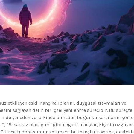
uz etkileyen eski inanç kalıplarını, duygusal travmaları ve
sini sağlayan derin bir içsel yenilenme sürecidir. Bu süreçte 
ninde yer eden ve farkında olmadan bugünkü kararlarını yönle
”, “Başarısız olacağım” gibi negatif inançlar, kişinin özgüven
lir. Bilinçaltı dönüşümünün amacı, bu inançların yerine, destekle