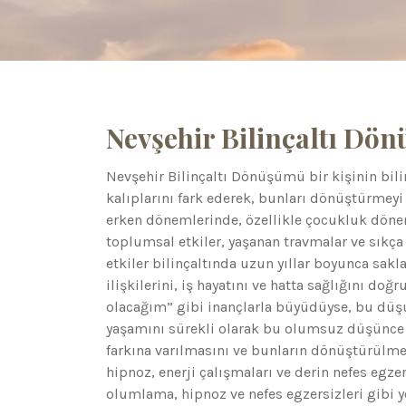
Nevşehir Bilinçaltı Dö
Nevşehir Bilinçaltı Dönüşümü bir kişinin bil
kalıplarını fark ederek, bunları dönüştürmeyi 
erken dönemlerinde, özellikle çocukluk dönemle
toplumsal etkiler, yaşanan travmalar ve sıkça 
etkiler bilinçaltında uzun yıllar boyunca sakl
ilişkilerini, iş hayatını ve hatta sağlığını doğr
olacağım” gibi inançlarla büyüdüyse, bu düşünc
yaşamını sürekli olarak bu olumsuz düşünce y
farkına varılmasını ve bunların dönüştürülm
hipnoz, enerji çalışmaları ve derin nefes egzers
olumlama, hipnoz ve nefes egzersizleri gibi y