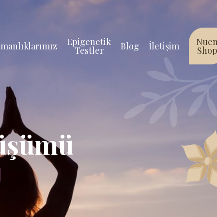
Epigenetik
Nue
manlıklarımız
Blog
İletişim
Testler
Sho
nüşümü