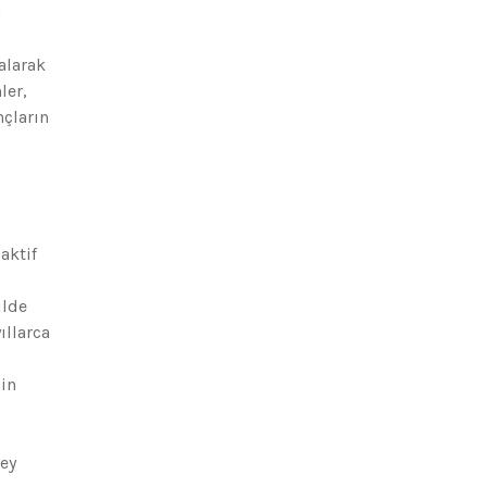
n
alarak
ler,
nçların
aktif
ilde
ıllarca
nin
rey