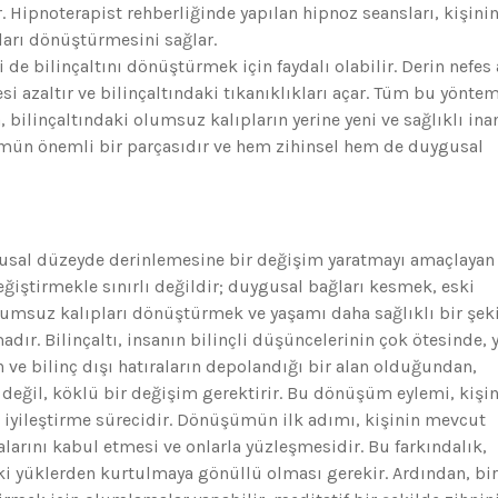
. Hipnoterapist rehberliğinde yapılan hipnoz seansları, kişini
ları dönüştürmesini sağlar.
 de bilinçaltını dönüştürmek için faydalı olabilir. Derin nefes 
i azaltır ve bilinçaltındaki tıkanıklıkları açar. Tüm bu yöntem
, bilinçaltındaki olumsuz kalıpların yerine yeni ve sağlıklı ina
ümün önemli bir parçasıdır ve hem zihinsel hem de duygusal
gusal düzeyde derinlemesine bir değişim yaratmayı amaçlayan 
eğiştirmekle sınırlı değildir; duygusal bağları kesmek, eski
umsuz kalıpları dönüştürmek ve yaşamı daha sağlıklı bir şek
dır. Bilinçaltı, insanın bilinçli düşüncelerinin çok ötesinde, y
 ve bilinç dışı hatıraların depolandığı bir alan olduğundan,
değil, köklü bir değişim gerektirir. Bu dönüşüm eylemi, kişi
k iyileştirme sürecidir. Dönüşümün ilk adımı, kişinin mevcut
arını kabul etmesi ve onlarla yüzleşmesidir. Bu farkındalık,
ki yüklerden kurtulmaya gönüllü olması gerekir. Ardından, bi