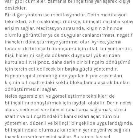
var” gibi cümleler, zamanla bilinçaltına yerleşerek kişiyi
destekler.
Bir diğer yöntem ise meditasyondur. Derin meditasyon
teknikleri, zihin sakinleştirildikçe, bilinçaltına daha kolay
erişim sağlar. Meditasyon sırasında, kişinin zihninde
olumlu görüntüler ya da duygular canlandırması, negatif
inançları dönüştürmeye yardımcı olur. Ayrıca, yazma
terapisi de bilinçaltı dönüşümü için etkili bir yöntemdir.
Kişi, hislerini kağıda dökerek duygusal yüklerinden
kurtulabilir. Hipnoz, daha derin bir bilinçaltı dönüşümü
için tercih edilebilecek bir başka güçlü yöntemdir.
Hipnoterapist rehberliğinde yapılan hipnoz seansları,
kişinin bilinçaltındaki köklü blokajlara ulaşarak bunları
dönüştürmesini sağlar.
Nefes egzersizleri ve görselleştirme teknikleri de
bilinçaltını dönüştürmek için faydalı olabilir. Derin nefes
alarak bedensel ve zihinsel rahatlama sağlamak, stresi
azaltır ve bilinçaltındaki tıkanıklıkları açar. Tüm bu
yöntemler, düzenli ve bilinçli bir şekilde uygulandığında,
bilinçaltındaki olumsuz kalıpların yerine yeni ve sağlıklı
inançların yerleşmesini sağlar. Bu süreç, kişisel