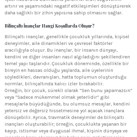
artırır ve yaşamındaki negatif etkileşimleri dönüştürerek
daha sağlıklı bir zihin yapısına sahip olmasını sağlar.
Bilinçaltı İnançlar Hangi Koşullarda Oluşur?
Bilinçaltı inançlar, genellikle çocukluk yıllarında, kişisel
deneyimler, aile dinamikleri ve çevresel faktörler
aracılığıyla oluşur. Bu inançlar, bir insanın dünyayı,
kendini ve diğer insanları nasıl algıladığını şekillendiren
temel yapı taşlarıdır. Çocukluk döneminde, özellikle bir
bireyin en hassas olduğu yaşlarda, aile üyelerinin
söyledikleri, davranışları, hatta toplumun oluşturduğu
normlar, bilinçaltında kalıcı izler bırakabilir.
Örneğin, bir çocuk, sürekli olarak “Sen bunu yapamazsın”
veya “Sadece mükemmel olmak yeterlidir” gibi
mesajlarla büyüdüğünde, bu olumsuz mesajlar, kendini
yetersiz ve değersiz hissetmesine yol açacak inançlara
dönüşebilir. Ayrıca, travmatik deneyimler de bilinçaltı
inançları oluşturabilir; örneğin, çocuklukta yaşanan bir
kayıp, istismar veya duygusal ihmal, kişinin dünyaya ve