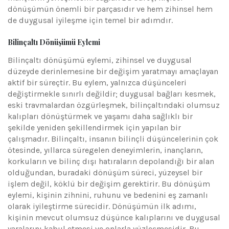
dönüşümün önemli bir parçasıdır ve hem zihinsel hem
de duygusal iyileşme için temel bir adımdır.
Bilinçaltı Dönüşümü Eylemi
Bilinçaltı dönüşümü eylemi, zihinsel ve duygusal
düzeyde derinlemesine bir değişim yaratmayı amaçlayan
aktif bir süreçtir. Bu eylem, yalnızca düşünceleri
değiştirmekle sınırlı değildir; duygusal bağları kesmek,
eski travmalardan özgürleşmek, bilinçaltındaki olumsuz
kalıpları dönüştürmek ve yaşamı daha sağlıklı bir
şekilde yeniden şekillendirmek için yapılan bir
çalışmadır. Bilinçaltı, insanın bilinçli düşüncelerinin çok
ötesinde, yıllarca süregelen deneyimlerin, inançların,
korkuların ve bilinç dışı hatıraların depolandığı bir alan
olduğundan, buradaki dönüşüm süreci, yüzeysel bir
işlem değil, köklü bir değişim gerektirir. Bu dönüşüm
eylemi, kişinin zihnini, ruhunu ve bedenini eş zamanlı
olarak iyileştirme sürecidir. Dönüşümün ilk adımı,
kişinin mevcut olumsuz düşünce kalıplarını ve duygusal
yaralarını kabul etmesi ve onlarla yüzleşmesidir. Bu