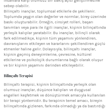
insanlara karşı olumsuz bir bakış açısı geliştirmesine
sebep olabilir.
Bilinçaltı inançlar, toplumsal etkilerle de şekillenir.
Toplumda yaygın olan değerler ve normlar, birey üzerinde
baskı oluşturabilir. Örneğin, cinsiyet rolleri, başarı
tanımları veya para ile ilgili inançlar, kişinin bilinçaltında
yerleşik kalıplar yaratabilir. Bu inançlar, bilinçli olarak
fark edilmedikçe, kişinin tüm yaşamını yönlendiren,
davranışlarını etkileyen ve kararlarını şekillendiren güçlü
etmenler haline gelir. Dolayısıyla, bilinçaltı inançlar,
kişinin geçmiş deneyimlerine, çevresine, kültürel
etkilerine ve psikolojik durumlarına bağlı olarak oluşur
ve bir kişinin yaşamını derinden etkileyebilir.
Bilinçaltı Terapisi
Bilinçaltı terapisi, kişinin bilinçaltında yerleşik olan
olumsuz inançlar, düşünce kalıpları ve duygusal
engelleri keşfetmek ve dönüştürmek amacıyla kullanılan
bir terapi yöntemidir. Bu terapinin temel amacı, bireyin
bilinçaltında gizlenen, farkında olmadığı ya da bastırdığı