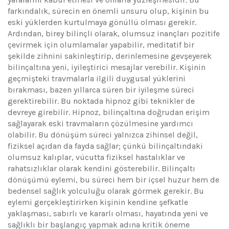
farkındalık, sürecin en önemli unsuru olup, kişinin bu
eski yüklerden kurtulmaya gönüllü olması gerekir.
Ardından, birey bilinçli olarak, olumsuz inançları pozitife
çevirmek için olumlamalar yapabilir, meditatif bir
şekilde zihnini sakinleştirip, derinlemesine gevşeyerek
bilinçaltına yeni, iyileştirici mesajlar verebilir. Kişinin
geçmişteki travmalarla ilgili duygusal yüklerini
bırakması, bazen yıllarca süren bir iyileşme süreci
gerektirebilir. Bu noktada hipnoz gibi teknikler de
devreye girebilir. Hipnoz, bilinçaltına doğrudan erişim
sağlayarak eski travmaların çözülmesine yardımcı
olabilir. Bu dönüşüm süreci yalnızca zihinsel değil,
fiziksel açıdan da fayda sağlar; çünkü bilinçaltındaki
olumsuz kalıplar, vücutta fiziksel hastalıklar ve
rahatsızlıklar olarak kendini gösterebilir. Bilinçaltı
dönüşümü eylemi, bu süreci hem bir içsel huzur hem de
bedensel sağlık yolculuğu olarak görmek gerekir. Bu
eylemi gerçekleştirirken kişinin kendine şefkatle
yaklaşması, sabırlı ve kararlı olması, hayatında yeni ve
sağlıklı bir başlangıç yapmak adına kritik öneme