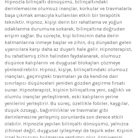
Hipnozla bilinçaltı dönüşümü, bilinçaltındaki
derinlemesine olumsuz inançlar, korkular ve travmalarla
başa çıkmak amacıyla kullanılan etkili bir terapötik
tekniktir. Hipnoz, kişiyi derin bir rahatlama ve yoğun
odaklanma durumuna sokarak, bilinçaltına doğrudan
erişim sağlar. Bu süreçte, kişi bilincinin daha derin
katmanlarına inmeye başlar ve zihin, dış dünyadan gelen
uyarıcılara karşı daha az duyarlı hale gelir. Hipnoterapist,
bu rahatlamış zihin halinden faydalanarak, olumsuz
düşünce kalıplarını ve duygusal blokajları çözmeye
yönlendirebilir. Hipnoz, kişiye, bilinçaltındaki olumsuz
inançları, geçmişteki travmaları ya da kendine dair
sınırlayıcı düşünceleri yeniden gözden geçirme fırsatı
sunar. Hipnoterapist, kişinin bilinçaltına yeni, sağlıklı ve
olumlu inançlar yerleştirerek, eski kalıpların yerine
yenilerini yerleştirir. Bu süreç, özellikle fobiler, kaygılar,
düşük özsaygı, bağımlılıklar ve travmalar gibi
derinlemesine yerleşmiş sorunlarda son derece etkili
olabilir. Hipnozla yapılan bilinçaltı dönüşümü, yalnızca
zihinsel değil, duygusal iyileşmeyi de teşvik eder. Kişinin
içsel huzurunu bulmasına yardımcı olur, özgüvenini