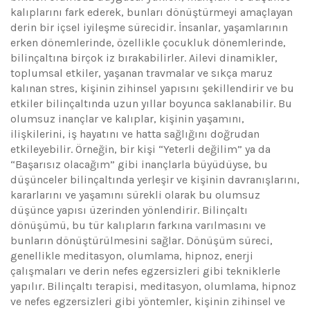
kalıplarını fark ederek, bunları dönüştürmeyi amaçlayan
derin bir içsel iyileşme sürecidir. İnsanlar, yaşamlarının
erken dönemlerinde, özellikle çocukluk dönemlerinde,
bilinçaltına birçok iz bırakabilirler. Ailevi dinamikler,
toplumsal etkiler, yaşanan travmalar ve sıkça maruz
kalınan stres, kişinin zihinsel yapısını şekillendirir ve bu
etkiler bilinçaltında uzun yıllar boyunca saklanabilir. Bu
olumsuz inançlar ve kalıplar, kişinin yaşamını,
ilişkilerini, iş hayatını ve hatta sağlığını doğrudan
etkileyebilir. Örneğin, bir kişi “Yeterli değilim” ya da
“Başarısız olacağım” gibi inançlarla büyüdüyse, bu
düşünceler bilinçaltında yerleşir ve kişinin davranışlarını,
kararlarını ve yaşamını sürekli olarak bu olumsuz
düşünce yapısı üzerinden yönlendirir. Bilinçaltı
dönüşümü, bu tür kalıpların farkına varılmasını ve
bunların dönüştürülmesini sağlar. Dönüşüm süreci,
genellikle meditasyon, olumlama, hipnoz, enerji
çalışmaları ve derin nefes egzersizleri gibi tekniklerle
yapılır. Bilinçaltı terapisi, meditasyon, olumlama, hipnoz
ve nefes egzersizleri gibi yöntemler, kişinin zihinsel ve