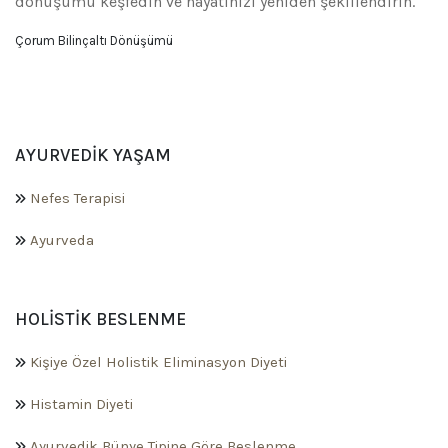
dönüşümü keşfedin ve hayatınızı yeniden şekillendirin.
Çorum Bilinçaltı Dönüşümü
AYURVEDIK YAŞAM
Nefes Terapisi
Ayurveda
HOLISTIK BESLENME
Kişiye Özel Holistik Eliminasyon Diyeti
Histamin Diyeti
Ayurvedik Bünye Tipine Göre Beslenme