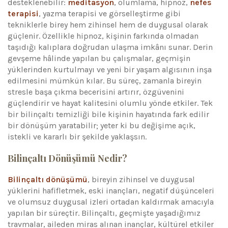
desteklenebilir:
meditasyon
, olumlama, hipnoz,
nefes
terapisi
, yazma terapisi ve görselleştirme gibi
tekniklerle birey hem zihinsel hem de duygusal olarak
güçlenir. Özellikle hipnoz, kişinin farkında olmadan
taşıdığı kalıplara doğrudan ulaşma imkânı sunar. Derin
gevşeme hâlinde yapılan bu çalışmalar, geçmişin
yüklerinden kurtulmayı ve yeni bir yaşam algısının inşa
edilmesini mümkün kılar. Bu süreç, zamanla bireyin
stresle başa çıkma becerisini artırır, özgüvenini
güçlendirir ve hayat kalitesini olumlu yönde etkiler. Tek
bir bilinçaltı temizliği bile kişinin hayatında fark edilir
bir dönüşüm yaratabilir; yeter ki bu değişime açık,
istekli ve kararlı bir şekilde yaklaşsın.
Bilinçaltı Dönüşümü Nedir?
Bilinçaltı dönüşümü
, bireyin zihinsel ve duygusal
yüklerini hafifletmek, eski inançları, negatif düşünceleri
ve olumsuz duygusal izleri ortadan kaldırmak amacıyla
yapılan bir süreçtir. Bilinçaltı, geçmişte yaşadığımız
travmalar, aileden miras alınan inançlar, kültürel etkiler