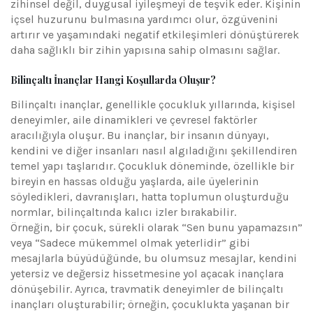
zihinsel değil, duygusal iyileşmeyi de teşvik eder. Kişinin
içsel huzurunu bulmasına yardımcı olur, özgüvenini
artırır ve yaşamındaki negatif etkileşimleri dönüştürerek
daha sağlıklı bir zihin yapısına sahip olmasını sağlar.
Bilinçaltı İnançlar Hangi Koşullarda Oluşur?
Bilinçaltı inançlar, genellikle çocukluk yıllarında, kişisel
deneyimler, aile dinamikleri ve çevresel faktörler
aracılığıyla oluşur. Bu inançlar, bir insanın dünyayı,
kendini ve diğer insanları nasıl algıladığını şekillendiren
temel yapı taşlarıdır. Çocukluk döneminde, özellikle bir
bireyin en hassas olduğu yaşlarda, aile üyelerinin
söyledikleri, davranışları, hatta toplumun oluşturduğu
normlar, bilinçaltında kalıcı izler bırakabilir.
Örneğin, bir çocuk, sürekli olarak “Sen bunu yapamazsın”
veya “Sadece mükemmel olmak yeterlidir” gibi
mesajlarla büyüdüğünde, bu olumsuz mesajlar, kendini
yetersiz ve değersiz hissetmesine yol açacak inançlara
dönüşebilir. Ayrıca, travmatik deneyimler de bilinçaltı
inançları oluşturabilir; örneğin, çocuklukta yaşanan bir