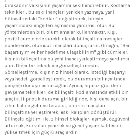
bırakabilir ve kişinin yaşamını şekillendirebilir. Kodlama
teknikleri, bu eski inançları yeniden yazmaya, yani
bilinçaltındaki "kodları" değiştirerek, bireyin
yaşamındaki engelleri aşmasına yardımcı olur. Bu
yöntemlerden biri, olumlamalar kullanmaktır. Kişi,
pozitif cümlelerle sürekli olarak bilinçaltına mesajlar
göndererek, olumsuz inançları dönüştürür. Örneğin, "Ben
başarılıyım ve her hedefime ulaşabilirim" gibi cümleler,
kişinin bilinçaltına bu yeni inancı yerleştirmeye yardımcı
olur. Diğer bir teknik ise görselleştirmedir.
Görselleştirme, kişinin zihinsel olarak, istediği başarıyı
veya hedefi görselleştirerek, bu durumun bilinçaltında
gerçeğe dönüşmesini sağlar. Ayrıca, hipnoz gibi derin
gevşeme teknikleri de bilinçaltı kodlamasında etkili bir
araçtır. Hipnotik duruma girildiğinde, kişi daha açık bir
zihin haline gelir ve terapist, olumlu inançları
bilinçaltına yerleştirerek, eski kalıpları dönüştürür.
Bilinçaltı eğitimi ile, zihinsel blokajları aşmak, özgüveni
artırmak, korkuları yenmek ve genel yaşam kalitesini
yükseltmek için güçlü araçlardır.