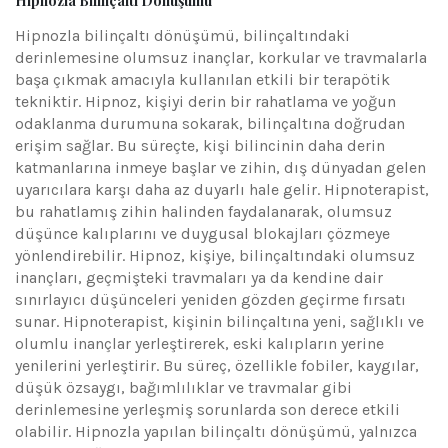
Hipnozla Bilinçaltı Dönüşümü
Hipnozla bilinçaltı dönüşümü, bilinçaltındaki
derinlemesine olumsuz inançlar, korkular ve travmalarla
başa çıkmak amacıyla kullanılan etkili bir terapötik
tekniktir. Hipnoz, kişiyi derin bir rahatlama ve yoğun
odaklanma durumuna sokarak, bilinçaltına doğrudan
erişim sağlar. Bu süreçte, kişi bilincinin daha derin
katmanlarına inmeye başlar ve zihin, dış dünyadan gelen
uyarıcılara karşı daha az duyarlı hale gelir. Hipnoterapist,
bu rahatlamış zihin halinden faydalanarak, olumsuz
düşünce kalıplarını ve duygusal blokajları çözmeye
yönlendirebilir. Hipnoz, kişiye, bilinçaltındaki olumsuz
inançları, geçmişteki travmaları ya da kendine dair
sınırlayıcı düşünceleri yeniden gözden geçirme fırsatı
sunar. Hipnoterapist, kişinin bilinçaltına yeni, sağlıklı ve
olumlu inançlar yerleştirerek, eski kalıpların yerine
yenilerini yerleştirir. Bu süreç, özellikle fobiler, kaygılar,
düşük özsaygı, bağımlılıklar ve travmalar gibi
derinlemesine yerleşmiş sorunlarda son derece etkili
olabilir. Hipnozla yapılan bilinçaltı dönüşümü, yalnızca