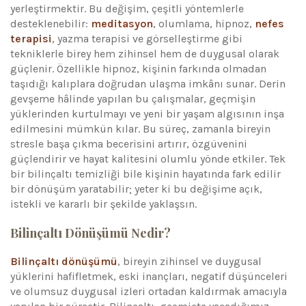
yerleştirmektir. Bu değişim, çeşitli yöntemlerle
desteklenebilir:
meditasyon
, olumlama, hipnoz,
nefes
terapisi
, yazma terapisi ve görselleştirme gibi
tekniklerle birey hem zihinsel hem de duygusal olarak
güçlenir. Özellikle hipnoz, kişinin farkında olmadan
taşıdığı kalıplara doğrudan ulaşma imkânı sunar. Derin
gevşeme hâlinde yapılan bu çalışmalar, geçmişin
yüklerinden kurtulmayı ve yeni bir yaşam algısının inşa
edilmesini mümkün kılar. Bu süreç, zamanla bireyin
stresle başa çıkma becerisini artırır, özgüvenini
güçlendirir ve hayat kalitesini olumlu yönde etkiler. Tek
bir bilinçaltı temizliği bile kişinin hayatında fark edilir
bir dönüşüm yaratabilir; yeter ki bu değişime açık,
istekli ve kararlı bir şekilde yaklaşsın.
Bilinçaltı Dönüşümü Nedir?
Bilinçaltı dönüşümü
, bireyin zihinsel ve duygusal
yüklerini hafifletmek, eski inançları, negatif düşünceleri
ve olumsuz duygusal izleri ortadan kaldırmak amacıyla