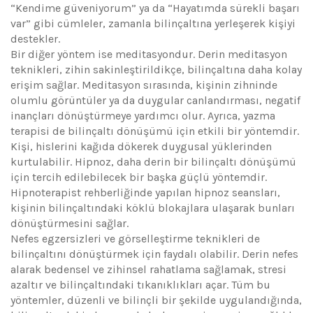
“Kendime güveniyorum” ya da “Hayatımda sürekli başarı
var” gibi cümleler, zamanla bilinçaltına yerleşerek kişiyi
destekler.
Bir diğer yöntem ise meditasyondur. Derin meditasyon
teknikleri, zihin sakinleştirildikçe, bilinçaltına daha kolay
erişim sağlar. Meditasyon sırasında, kişinin zihninde
olumlu görüntüler ya da duygular canlandırması, negatif
inançları dönüştürmeye yardımcı olur. Ayrıca, yazma
terapisi de bilinçaltı dönüşümü için etkili bir yöntemdir.
Kişi, hislerini kağıda dökerek duygusal yüklerinden
kurtulabilir. Hipnoz, daha derin bir bilinçaltı dönüşümü
için tercih edilebilecek bir başka güçlü yöntemdir.
Hipnoterapist rehberliğinde yapılan hipnoz seansları,
kişinin bilinçaltındaki köklü blokajlara ulaşarak bunları
dönüştürmesini sağlar.
Nefes egzersizleri ve görselleştirme teknikleri de
bilinçaltını dönüştürmek için faydalı olabilir. Derin nefes
alarak bedensel ve zihinsel rahatlama sağlamak, stresi
azaltır ve bilinçaltındaki tıkanıklıkları açar. Tüm bu
yöntemler, düzenli ve bilinçli bir şekilde uygulandığında,