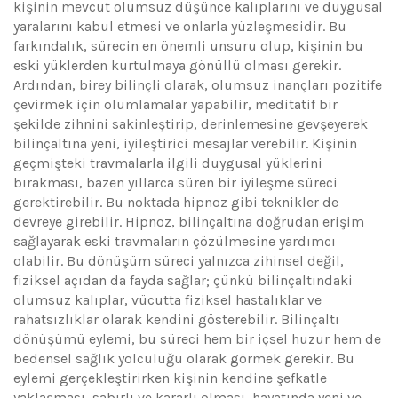
kişinin mevcut olumsuz düşünce kalıplarını ve duygusal
yaralarını kabul etmesi ve onlarla yüzleşmesidir. Bu
farkındalık, sürecin en önemli unsuru olup, kişinin bu
eski yüklerden kurtulmaya gönüllü olması gerekir.
Ardından, birey bilinçli olarak, olumsuz inançları pozitife
çevirmek için olumlamalar yapabilir, meditatif bir
şekilde zihnini sakinleştirip, derinlemesine gevşeyerek
bilinçaltına yeni, iyileştirici mesajlar verebilir. Kişinin
geçmişteki travmalarla ilgili duygusal yüklerini
bırakması, bazen yıllarca süren bir iyileşme süreci
gerektirebilir. Bu noktada hipnoz gibi teknikler de
devreye girebilir. Hipnoz, bilinçaltına doğrudan erişim
sağlayarak eski travmaların çözülmesine yardımcı
olabilir. Bu dönüşüm süreci yalnızca zihinsel değil,
fiziksel açıdan da fayda sağlar; çünkü bilinçaltındaki
olumsuz kalıplar, vücutta fiziksel hastalıklar ve
rahatsızlıklar olarak kendini gösterebilir. Bilinçaltı
dönüşümü eylemi, bu süreci hem bir içsel huzur hem de
bedensel sağlık yolculuğu olarak görmek gerekir. Bu
eylemi gerçekleştirirken kişinin kendine şefkatle
yaklaşması, sabırlı ve kararlı olması, hayatında yeni ve