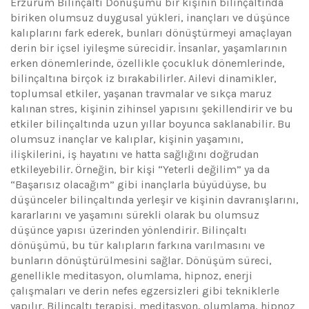
Erzurum Bilinçaltı Dönüşümü bir kişinin bilinçaltında
biriken olumsuz duygusal yükleri, inançları ve düşünce
kalıplarını fark ederek, bunları dönüştürmeyi amaçlayan
derin bir içsel iyileşme sürecidir. İnsanlar, yaşamlarının
erken dönemlerinde, özellikle çocukluk dönemlerinde,
bilinçaltına birçok iz bırakabilirler. Ailevi dinamikler,
toplumsal etkiler, yaşanan travmalar ve sıkça maruz
kalınan stres, kişinin zihinsel yapısını şekillendirir ve bu
etkiler bilinçaltında uzun yıllar boyunca saklanabilir. Bu
olumsuz inançlar ve kalıplar, kişinin yaşamını,
ilişkilerini, iş hayatını ve hatta sağlığını doğrudan
etkileyebilir. Örneğin, bir kişi “Yeterli değilim” ya da
“Başarısız olacağım” gibi inançlarla büyüdüyse, bu
düşünceler bilinçaltında yerleşir ve kişinin davranışlarını,
kararlarını ve yaşamını sürekli olarak bu olumsuz
düşünce yapısı üzerinden yönlendirir. Bilinçaltı
dönüşümü, bu tür kalıpların farkına varılmasını ve
bunların dönüştürülmesini sağlar. Dönüşüm süreci,
genellikle meditasyon, olumlama, hipnoz, enerji
çalışmaları ve derin nefes egzersizleri gibi tekniklerle
yapılır. Bilinçaltı terapisi, meditasyon, olumlama, hipnoz