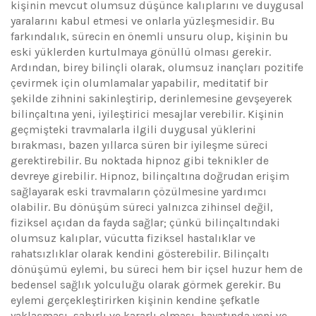
kişinin mevcut olumsuz düşünce kalıplarını ve duygusal
yaralarını kabul etmesi ve onlarla yüzleşmesidir. Bu
farkındalık, sürecin en önemli unsuru olup, kişinin bu
eski yüklerden kurtulmaya gönüllü olması gerekir.
Ardından, birey bilinçli olarak, olumsuz inançları pozitife
çevirmek için olumlamalar yapabilir, meditatif bir
şekilde zihnini sakinleştirip, derinlemesine gevşeyerek
bilinçaltına yeni, iyileştirici mesajlar verebilir. Kişinin
geçmişteki travmalarla ilgili duygusal yüklerini
bırakması, bazen yıllarca süren bir iyileşme süreci
gerektirebilir. Bu noktada hipnoz gibi teknikler de
devreye girebilir. Hipnoz, bilinçaltına doğrudan erişim
sağlayarak eski travmaların çözülmesine yardımcı
olabilir. Bu dönüşüm süreci yalnızca zihinsel değil,
fiziksel açıdan da fayda sağlar; çünkü bilinçaltındaki
olumsuz kalıplar, vücutta fiziksel hastalıklar ve
rahatsızlıklar olarak kendini gösterebilir. Bilinçaltı
dönüşümü eylemi, bu süreci hem bir içsel huzur hem de
bedensel sağlık yolculuğu olarak görmek gerekir. Bu
eylemi gerçekleştirirken kişinin kendine şefkatle
yaklaşması, sabırlı ve kararlı olması, hayatında yeni ve