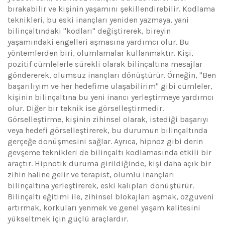
bırakabilir ve kişinin yaşamını şekillendirebilir. Kodlama
teknikleri, bu eski inançları yeniden yazmaya, yani
bilinçaltındaki "kodları" değiştirerek, bireyin
yaşamındaki engelleri aşmasına yardımcı olur. Bu
yöntemlerden biri, olumlamalar kullanmaktır. Kişi,
pozitif cümlelerle sürekli olarak bilinçaltına mesajlar
göndererek, olumsuz inançları dönüştürür. Örneğin, "Ben
başarılıyım ve her hedefime ulaşabilirim" gibi cümleler,
kişinin bilinçaltına bu yeni inancı yerleştirmeye yardımcı
olur. Diğer bir teknik ise görselleştirmedir.
Görselleştirme, kişinin zihinsel olarak, istediği başarıyı
veya hedefi görselleştirerek, bu durumun bilinçaltında
gerçeğe dönüşmesini sağlar. Ayrıca, hipnoz gibi derin
gevşeme teknikleri de bilinçaltı kodlamasında etkili bir
araçtır. Hipnotik duruma girildiğinde, kişi daha açık bir
zihin haline gelir ve terapist, olumlu inançları
bilinçaltına yerleştirerek, eski kalıpları dönüştürür.
Bilinçaltı eğitimi ile, zihinsel blokajları aşmak, özgüveni
artırmak, korkuları yenmek ve genel yaşam kalitesini
yükseltmek için güçlü araçlardır.