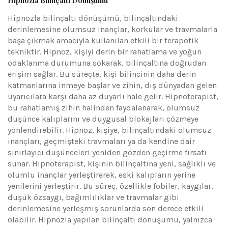
Hipnozla Bilinçaltı Dönüşümü
Hipnozla bilinçaltı dönüşümü, bilinçaltındaki
derinlemesine olumsuz inançlar, korkular ve travmalarla
başa çıkmak amacıyla kullanılan etkili bir terapötik
tekniktir. Hipnoz, kişiyi derin bir rahatlama ve yoğun
odaklanma durumuna sokarak, bilinçaltına doğrudan
erişim sağlar. Bu süreçte, kişi bilincinin daha derin
katmanlarına inmeye başlar ve zihin, dış dünyadan gelen
uyarıcılara karşı daha az duyarlı hale gelir. Hipnoterapist,
bu rahatlamış zihin halinden faydalanarak, olumsuz
düşünce kalıplarını ve duygusal blokajları çözmeye
yönlendirebilir. Hipnoz, kişiye, bilinçaltındaki olumsuz
inançları, geçmişteki travmaları ya da kendine dair
sınırlayıcı düşünceleri yeniden gözden geçirme fırsatı
sunar. Hipnoterapist, kişinin bilinçaltına yeni, sağlıklı ve
olumlu inançlar yerleştirerek, eski kalıpların yerine
yenilerini yerleştirir. Bu süreç, özellikle fobiler, kaygılar,
düşük özsaygı, bağımlılıklar ve travmalar gibi
derinlemesine yerleşmiş sorunlarda son derece etkili
olabilir. Hipnozla yapılan bilinçaltı dönüşümü, yalnızca