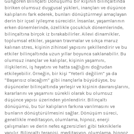
Güngören Bilinçaltı Dönüşümü bir kişinin bilinçaltında
biriken olumsuz duygusal yükleri, inançları ve düşünce
kalıplarını fark ederek, bunları dönüştürmeyi amaçlayan
derin bir içsel iyileşme sürecidir. İnsanlar, yaşamlarının
erken dönemlerinde, özellikle çocukluk dönemlerinde,
bilinçaltına birçok iz bırakabilirler. Ailevi dinamikler,
toplumsal etkiler, yaşanan travmalar ve sıkça maruz
kalınan stres, kişinin zihinsel yapısını şekillendirir ve bu
etkiler bilinçaltında uzun yıllar boyunca saklanabilir. Bu
olumsuz inançlar ve kalıplar, kişinin yaşamını,
ilişkilerini, iş hayatını ve hatta sağlığını doğrudan
etkileyebilir. Örneğin, bir kişi “Yeterli değilim” ya da
“Başarısız olacağım” gibi inançlarla büyüdüyse, bu
düşünceler bilinçaltında yerleşir ve kişinin davranışlarını,
kararlarını ve yaşamını sürekli olarak bu olumsuz
düşünce yapısı üzerinden yönlendirir. Bilinçaltı
dönüşümü, bu tür kalıpların farkına varılmasını ve
bunların dönüştürülmesini sağlar. Dönüşüm süreci,
genellikle meditasyon, olumlama, hipnoz, enerji
çalışmaları ve derin nefes egzersizleri gibi tekniklerle
yapılır. Bilinçaltı terapisi, meditasyon, olumlama, hipnoz