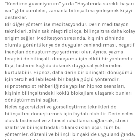
“Kendime güveniyorum” ya da “Hayatımda sürekli başarı
var” gibi cümleler, zamanla bilinçaltına yerleşerek kişiyi
destekler.
Bir diğer yöntem ise meditasyondur. Derin meditasyon
teknikleri, zihin sakinleştirildikçe, bilinçaltına daha kolay
erişim sağlar. Meditasyon sırasında, kişinin zihninde
olumlu görüntüler ya da duygular canlandırması, negatif
inançları dönüştürmeye yardımcı olur. Ayrıca, yazma
terapisi de bilinçaltı dönüşümü için etkili bir yöntemdir.
Kişi, hislerini kağıda dökerek duygusal yüklerinden
kurtulabilir. Hipnoz, daha derin bir bilinçaltı dönüşümü
için tercih edilebilecek bir başka güçlü yöntemdir.
Hipnoterapist rehberliğinde yapılan hipnoz seansları,
kişinin bilinçaltındaki köklü blokajlara ulaşarak bunları
dönüştürmesini sağlar.
Nefes egzersizleri ve görselleştirme teknikleri de
bilinçaltını dönüştürmek için faydalı olabilir. Derin nefes
alarak bedensel ve zihinsel rahatlama sağlamak, stresi
azaltır ve bilinçaltındaki tıkanıklıkları açar. Tüm bu
yöntemler, düzenli ve bilinçli bir şekilde uygulandığında,