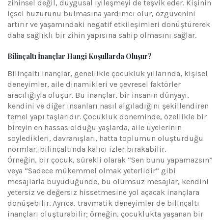
zihinsel değil, duygusal iyileşmeyi de teşvik eder. Kişinin
içsel huzurunu bulmasına yardımcı olur, özgüvenini
artırır ve yaşamındaki negatif etkileşimleri dönüştürerek
daha sağlıklı bir zihin yapısına sahip olmasını sağlar.
Bilinçaltı İnançlar Hangi Koşullarda Oluşur?
Bilinçaltı inançlar, genellikle çocukluk yıllarında, kişisel
deneyimler, aile dinamikleri ve çevresel faktörler
aracılığıyla oluşur. Bu inançlar, bir insanın dünyayı,
kendini ve diğer insanları nasıl algıladığını şekillendiren
temel yapı taşlarıdır. Çocukluk döneminde, özellikle bir
bireyin en hassas olduğu yaşlarda, aile üyelerinin
söyledikleri, davranışları, hatta toplumun oluşturduğu
normlar, bilinçaltında kalıcı izler bırakabilir.
Örneğin, bir çocuk, sürekli olarak “Sen bunu yapamazsın”
veya “Sadece mükemmel olmak yeterlidir” gibi
mesajlarla büyüdüğünde, bu olumsuz mesajlar, kendini
yetersiz ve değersiz hissetmesine yol açacak inançlara
dönüşebilir. Ayrıca, travmatik deneyimler de bilinçaltı
inançları oluşturabilir; örneğin, çocuklukta yaşanan bir