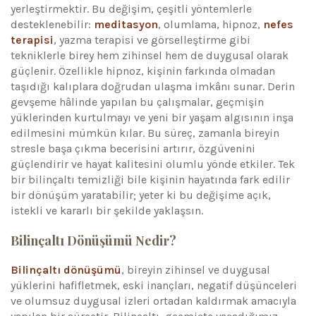
yerleştirmektir. Bu değişim, çeşitli yöntemlerle
desteklenebilir:
meditasyon
, olumlama, hipnoz,
nefes
terapisi
, yazma terapisi ve görselleştirme gibi
tekniklerle birey hem zihinsel hem de duygusal olarak
güçlenir. Özellikle hipnoz, kişinin farkında olmadan
taşıdığı kalıplara doğrudan ulaşma imkânı sunar. Derin
gevşeme hâlinde yapılan bu çalışmalar, geçmişin
yüklerinden kurtulmayı ve yeni bir yaşam algısının inşa
edilmesini mümkün kılar. Bu süreç, zamanla bireyin
stresle başa çıkma becerisini artırır, özgüvenini
güçlendirir ve hayat kalitesini olumlu yönde etkiler. Tek
bir bilinçaltı temizliği bile kişinin hayatında fark edilir
bir dönüşüm yaratabilir; yeter ki bu değişime açık,
istekli ve kararlı bir şekilde yaklaşsın.
Bilinçaltı Dönüşümü Nedir?
Bilinçaltı dönüşümü
, bireyin zihinsel ve duygusal
yüklerini hafifletmek, eski inançları, negatif düşünceleri
ve olumsuz duygusal izleri ortadan kaldırmak amacıyla