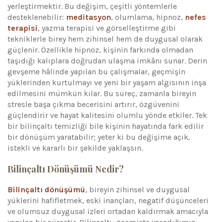
yerleştirmektir. Bu değişim, çeşitli yöntemlerle
desteklenebilir:
meditasyon
, olumlama, hipnoz,
nefes
terapisi
, yazma terapisi ve görselleştirme gibi
tekniklerle birey hem zihinsel hem de duygusal olarak
güçlenir. Özellikle hipnoz, kişinin farkında olmadan
taşıdığı kalıplara doğrudan ulaşma imkânı sunar. Derin
gevşeme hâlinde yapılan bu çalışmalar, geçmişin
yüklerinden kurtulmayı ve yeni bir yaşam algısının inşa
edilmesini mümkün kılar. Bu süreç, zamanla bireyin
stresle başa çıkma becerisini artırır, özgüvenini
güçlendirir ve hayat kalitesini olumlu yönde etkiler. Tek
bir bilinçaltı temizliği bile kişinin hayatında fark edilir
bir dönüşüm yaratabilir; yeter ki bu değişime açık,
istekli ve kararlı bir şekilde yaklaşsın.
Bilinçaltı Dönüşümü Nedir?
Bilinçaltı dönüşümü
, bireyin zihinsel ve duygusal
yüklerini hafifletmek, eski inançları, negatif düşünceleri
ve olumsuz duygusal izleri ortadan kaldırmak amacıyla