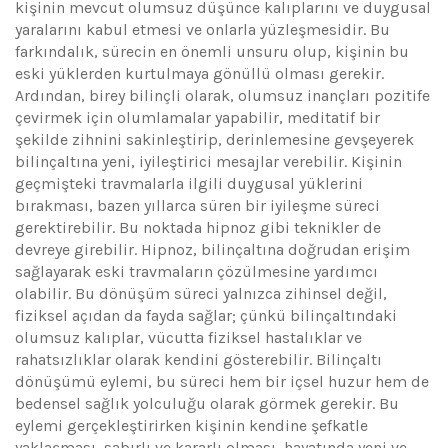
kişinin mevcut olumsuz düşünce kalıplarını ve duygusal
yaralarını kabul etmesi ve onlarla yüzleşmesidir. Bu
farkındalık, sürecin en önemli unsuru olup, kişinin bu
eski yüklerden kurtulmaya gönüllü olması gerekir.
Ardından, birey bilinçli olarak, olumsuz inançları pozitife
çevirmek için olumlamalar yapabilir, meditatif bir
şekilde zihnini sakinleştirip, derinlemesine gevşeyerek
bilinçaltına yeni, iyileştirici mesajlar verebilir. Kişinin
geçmişteki travmalarla ilgili duygusal yüklerini
bırakması, bazen yıllarca süren bir iyileşme süreci
gerektirebilir. Bu noktada hipnoz gibi teknikler de
devreye girebilir. Hipnoz, bilinçaltına doğrudan erişim
sağlayarak eski travmaların çözülmesine yardımcı
olabilir. Bu dönüşüm süreci yalnızca zihinsel değil,
fiziksel açıdan da fayda sağlar; çünkü bilinçaltındaki
olumsuz kalıplar, vücutta fiziksel hastalıklar ve
rahatsızlıklar olarak kendini gösterebilir. Bilinçaltı
dönüşümü eylemi, bu süreci hem bir içsel huzur hem de
bedensel sağlık yolculuğu olarak görmek gerekir. Bu
eylemi gerçekleştirirken kişinin kendine şefkatle
yaklaşması, sabırlı ve kararlı olması, hayatında yeni ve