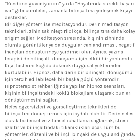
“Kendime güveniyorum” ya da “Hayatımda sürekli başarı
var” gibi cümleler, zamanla bilinçaltına yerleşerek kişiyi
destekler.
Bir diğer yöntem ise meditasyondur. Derin meditasyon
teknikleri, zihin sakinleştirildikçe, bilinçaltına daha kolay
erişim sağlar. Meditasyon sırasında, kişinin zihninde
olumlu görüntüler ya da duygular canlandırması, negatif
inançları dönüştürmeye yardımcı olur. Ayrıca, yazma
terapisi de bilinçaltı dönüşümü için etkili bir yöntemdir.
Kişi, hislerini kağıda dökerek duygusal yüklerinden
kurtulabilir. Hipnoz, daha derin bir bilinçaltı dönüşümü
için tercih edilebilecek bir başka güçlü yöntemdir.
Hipnoterapist rehberliğinde yapılan hipnoz seansları,
kişinin bilinçaltındaki köklü blokajlara ulaşarak bunları
dönüştürmesini sağlar.
Nefes egzersizleri ve görselleştirme teknikleri de
bilinçaltını dönüştürmek için faydalı olabilir. Derin nefes
alarak bedensel ve zihinsel rahatlama sağlamak, stresi
azaltır ve bilinçaltındaki tıkanıklıkları açar. Tüm bu
yöntemler, düzenli ve bilinçli bir şekilde uygulandığında,