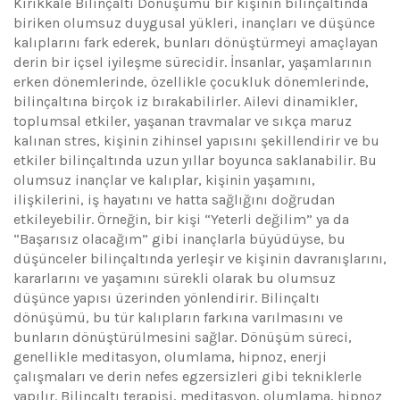
Kırıkkale Bilinçaltı Dönüşümü bir kişinin bilinçaltında
biriken olumsuz duygusal yükleri, inançları ve düşünce
kalıplarını fark ederek, bunları dönüştürmeyi amaçlayan
derin bir içsel iyileşme sürecidir. İnsanlar, yaşamlarının
erken dönemlerinde, özellikle çocukluk dönemlerinde,
bilinçaltına birçok iz bırakabilirler. Ailevi dinamikler,
toplumsal etkiler, yaşanan travmalar ve sıkça maruz
kalınan stres, kişinin zihinsel yapısını şekillendirir ve bu
etkiler bilinçaltında uzun yıllar boyunca saklanabilir. Bu
olumsuz inançlar ve kalıplar, kişinin yaşamını,
ilişkilerini, iş hayatını ve hatta sağlığını doğrudan
etkileyebilir. Örneğin, bir kişi “Yeterli değilim” ya da
“Başarısız olacağım” gibi inançlarla büyüdüyse, bu
düşünceler bilinçaltında yerleşir ve kişinin davranışlarını,
kararlarını ve yaşamını sürekli olarak bu olumsuz
düşünce yapısı üzerinden yönlendirir. Bilinçaltı
dönüşümü, bu tür kalıpların farkına varılmasını ve
bunların dönüştürülmesini sağlar. Dönüşüm süreci,
genellikle meditasyon, olumlama, hipnoz, enerji
çalışmaları ve derin nefes egzersizleri gibi tekniklerle
yapılır. Bilinçaltı terapisi, meditasyon, olumlama, hipnoz