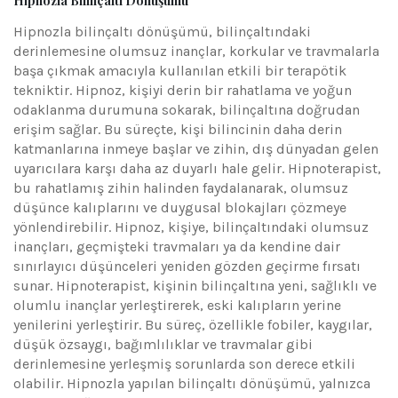
Hipnozla Bilinçaltı Dönüşümü
Hipnozla bilinçaltı dönüşümü, bilinçaltındaki
derinlemesine olumsuz inançlar, korkular ve travmalarla
başa çıkmak amacıyla kullanılan etkili bir terapötik
tekniktir. Hipnoz, kişiyi derin bir rahatlama ve yoğun
odaklanma durumuna sokarak, bilinçaltına doğrudan
erişim sağlar. Bu süreçte, kişi bilincinin daha derin
katmanlarına inmeye başlar ve zihin, dış dünyadan gelen
uyarıcılara karşı daha az duyarlı hale gelir. Hipnoterapist,
bu rahatlamış zihin halinden faydalanarak, olumsuz
düşünce kalıplarını ve duygusal blokajları çözmeye
yönlendirebilir. Hipnoz, kişiye, bilinçaltındaki olumsuz
inançları, geçmişteki travmaları ya da kendine dair
sınırlayıcı düşünceleri yeniden gözden geçirme fırsatı
sunar. Hipnoterapist, kişinin bilinçaltına yeni, sağlıklı ve
olumlu inançlar yerleştirerek, eski kalıpların yerine
yenilerini yerleştirir. Bu süreç, özellikle fobiler, kaygılar,
düşük özsaygı, bağımlılıklar ve travmalar gibi
derinlemesine yerleşmiş sorunlarda son derece etkili
olabilir. Hipnozla yapılan bilinçaltı dönüşümü, yalnızca