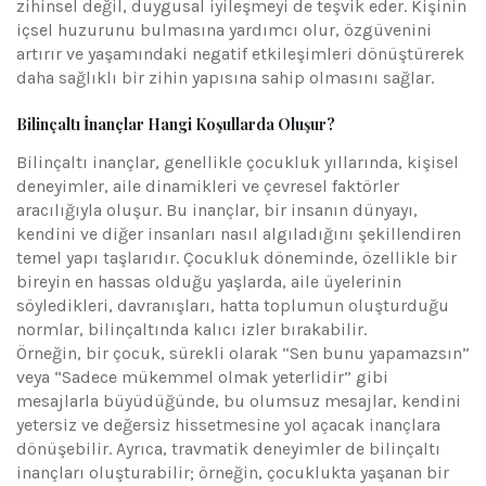
zihinsel değil, duygusal iyileşmeyi de teşvik eder. Kişinin
içsel huzurunu bulmasına yardımcı olur, özgüvenini
artırır ve yaşamındaki negatif etkileşimleri dönüştürerek
daha sağlıklı bir zihin yapısına sahip olmasını sağlar.
Bilinçaltı İnançlar Hangi Koşullarda Oluşur?
Bilinçaltı inançlar, genellikle çocukluk yıllarında, kişisel
deneyimler, aile dinamikleri ve çevresel faktörler
aracılığıyla oluşur. Bu inançlar, bir insanın dünyayı,
kendini ve diğer insanları nasıl algıladığını şekillendiren
temel yapı taşlarıdır. Çocukluk döneminde, özellikle bir
bireyin en hassas olduğu yaşlarda, aile üyelerinin
söyledikleri, davranışları, hatta toplumun oluşturduğu
normlar, bilinçaltında kalıcı izler bırakabilir.
Örneğin, bir çocuk, sürekli olarak “Sen bunu yapamazsın”
veya “Sadece mükemmel olmak yeterlidir” gibi
mesajlarla büyüdüğünde, bu olumsuz mesajlar, kendini
yetersiz ve değersiz hissetmesine yol açacak inançlara
dönüşebilir. Ayrıca, travmatik deneyimler de bilinçaltı
inançları oluşturabilir; örneğin, çocuklukta yaşanan bir