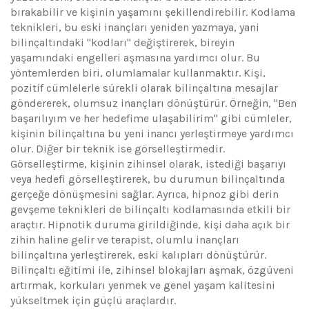
bırakabilir ve kişinin yaşamını şekillendirebilir. Kodlama
teknikleri, bu eski inançları yeniden yazmaya, yani
bilinçaltındaki "kodları" değiştirerek, bireyin
yaşamındaki engelleri aşmasına yardımcı olur. Bu
yöntemlerden biri, olumlamalar kullanmaktır. Kişi,
pozitif cümlelerle sürekli olarak bilinçaltına mesajlar
göndererek, olumsuz inançları dönüştürür. Örneğin, "Ben
başarılıyım ve her hedefime ulaşabilirim" gibi cümleler,
kişinin bilinçaltına bu yeni inancı yerleştirmeye yardımcı
olur. Diğer bir teknik ise görselleştirmedir.
Görselleştirme, kişinin zihinsel olarak, istediği başarıyı
veya hedefi görselleştirerek, bu durumun bilinçaltında
gerçeğe dönüşmesini sağlar. Ayrıca, hipnoz gibi derin
gevşeme teknikleri de bilinçaltı kodlamasında etkili bir
araçtır. Hipnotik duruma girildiğinde, kişi daha açık bir
zihin haline gelir ve terapist, olumlu inançları
bilinçaltına yerleştirerek, eski kalıpları dönüştürür.
Bilinçaltı eğitimi ile, zihinsel blokajları aşmak, özgüveni
artırmak, korkuları yenmek ve genel yaşam kalitesini
yükseltmek için güçlü araçlardır.