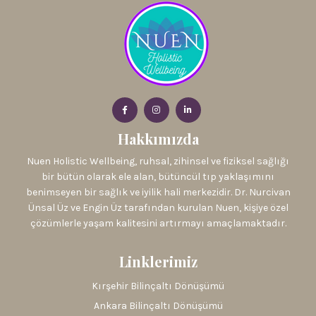
Hakkımızda
Nuen Holistic Wellbeing, ruhsal, zihinsel ve fiziksel sağlığı
bir bütün olarak ele alan, bütüncül tıp yaklaşımını
benimseyen bir sağlık ve iyilik hali merkezidir. Dr. Nurcivan
Ünsal Üz ve Engin Üz tarafından kurulan Nuen, kişiye özel
çözümlerle yaşam kalitesini artırmayı amaçlamaktadır.
Linklerimiz
Kırşehir Bilinçaltı Dönüşümü
Ankara Bilinçaltı Dönüşümü