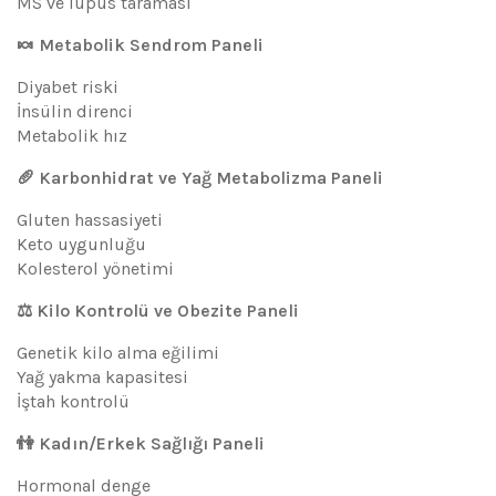
MS ve lupus taraması
🍬 Metabolik Sendrom Paneli
Diyabet riski
İnsülin direnci
Metabolik hız
🥖 Karbonhidrat ve Yağ Metabolizma Paneli
Gluten hassasiyeti
Keto uygunluğu
Kolesterol yönetimi
⚖️ Kilo Kontrolü ve Obezite Paneli
Genetik kilo alma eğilimi
Yağ yakma kapasitesi
İştah kontrolü
👫 Kadın/Erkek Sağlığı Paneli
Hormonal denge