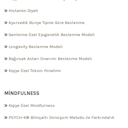
Histamin Diyeti
Ayurvedik Bünye Tipine Göre Beslenme
Genlerine Özel Epigenetik Beslenme Modeli
Longevity Beslenme Modeli
Bağırsak Astarı Onarımı Beslenme Modeli
Kişiye Özel Toksin Yönetimi
MINDFULNESS
Kişiye Özel Mindfulness
PSYCH-K® Bilinçaltı Dönüşüm Metodu ile Farkındalık