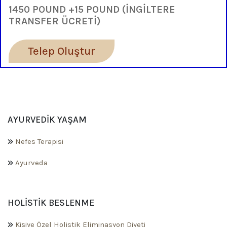
1450 POUND +15 POUND (İNGİLTERE
TRANSFER ÜCRETİ)
Telep Oluştur
AYURVEDIK YAŞAM
Nefes Terapisi
Ayurveda
HOLISTIK BESLENME
Kişiye Özel Holistik Eliminasyon Diyeti