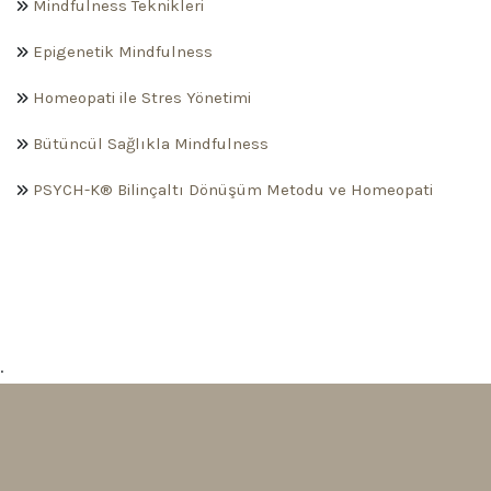
Mindfulness Teknikleri
Epigenetik Mindfulness
Homeopati ile Stres Yönetimi
Bütüncül Sağlıkla Mindfulness
PSYCH-K® Bilinçaltı Dönüşüm Metodu ve Homeopati
.