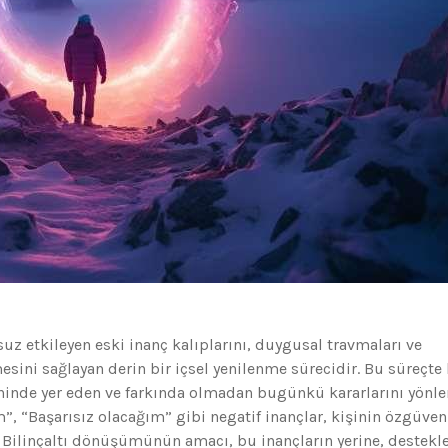
uz etkileyen eski inanç kalıplarını, duygusal travmaları ve
sini sağlayan derin bir içsel yenilenme sürecidir. Bu süreçte 
ninde yer eden ve farkında olmadan bugünkü kararlarını yönle
”, “Başarısız olacağım” gibi negatif inançlar, kişinin özgüven
lir. Bilinçaltı dönüşümünün amacı, bu inançların yerine, destekle