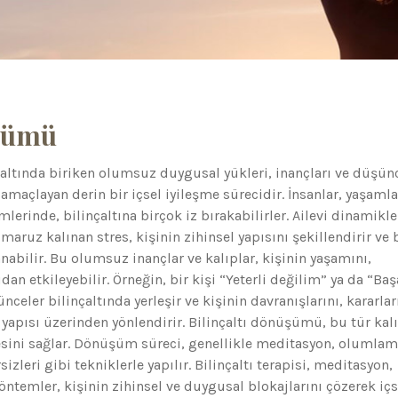
üşümü
çaltında biriken olumsuz duygusal yükleri, inançları ve düşün
amaçlayan derin bir içsel iyileşme sürecidir. İnsanlar, yaşamla
rinde, bilinçaltına birçok iz bırakabilirler. Ailevi dinamikle
maruz kalınan stres, kişinin zihinsel yapısını şekillendirir ve 
anabilir. Bu olumsuz inançlar ve kalıplar, kişinin yaşamını,
udan etkileyebilir. Örneğin, bir kişi “Yeterli değilim” ya da “Baş
eler bilinçaltında yerleşir ve kişinin davranışlarını, kararlar
apısı üzerinden yönlendirir. Bilinçaltı dönüşümü, bu tür kalı
esini sağlar. Dönüşüm süreci, genellikle meditasyon, olumlam
izleri gibi tekniklerle yapılır. Bilinçaltı terapisi, meditasyon,
öntemler, kişinin zihinsel ve duygusal blokajlarını çözerek içs