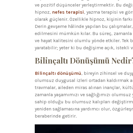
ve pozitif düşünceler yerleştirmektir. Bu deği
hipnoz,
nefes terapisi
, yazma terapisi ve gö
olarak güçlenir. Özellikle hipnoz, kişinin fa
Derin gevşeme hâlinde yapılan bu çalışmalar,
edilmesini mümkün kılar. Bu süreç, zamanla bi
ve hayat kalitesini olumlu yönde etkiler. Tek b
yaratabilir; yeter ki bu değişime açık, istekli v
Bilinçaltı Dönüşümü Nedir
Bilinçaltı dönüşümü
, bireyin zihinsel ve du
olumsuz duygusal izleri ortadan kaldırmak ama
travmalar, aileden miras alınan inançlar, kültü
zamanla yaşamımızı ve sağlığımızı olumsuz yö
sahip olduğu bu olumsuz kalıpları değiştirme
yeniden sağlamasına yardımcı olur, özgürleşme
beraberinde getirir.