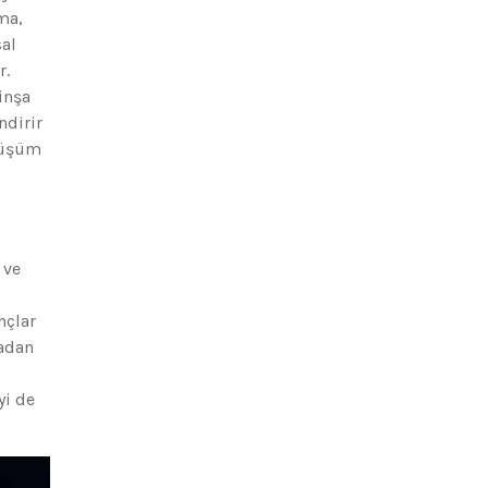
ma,
sal
r.
inşa
ndirir
önüşüm
 ve
nçlar
madan
yi de