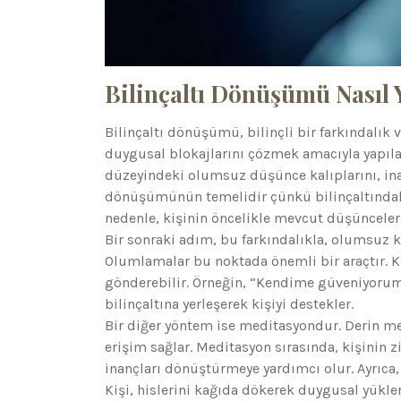
Bilinçaltı Dönüşümü Nasıl Y
Bilinçaltı dönüşümü, bilinçli bir farkındalık 
duygusal blokajlarını çözmek amacıyla yapılan 
düzeyindeki olumsuz düşünce kalıplarını, inanç
dönüşümünün temelidir çünkü bilinçaltında
nedenle, kişinin öncelikle mevcut düşünceleri
Bir sonraki adım, bu farkındalıkla, olumsuz ka
Olumlamalar bu noktada önemli bir araçtır. Ki
gönderebilir. Örneğin, “Kendime güveniyorum”
bilinçaltına yerleşerek kişiyi destekler.
Bir diğer yöntem ise meditasyondur. Derin medi
erişim sağlar. Meditasyon sırasında, kişinin 
inançları dönüştürmeye yardımcı olur. Ayrıca,
Kişi, hislerini kağıda dökerek duygusal yükle