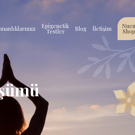
Epigenetik
Nue
manlıklarımız
Blog
İletişim
Testler
Sho
üşümü