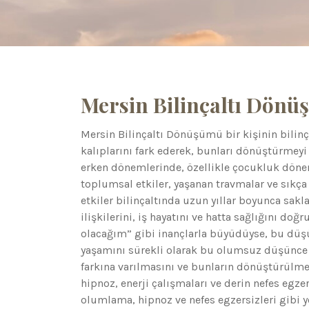
Mersin Bilinçaltı Dön
Mersin Bilinçaltı Dönüşümü bir kişinin bilin
kalıplarını fark ederek, bunları dönüştürmeyi 
erken dönemlerinde, özellikle çocukluk dönemle
toplumsal etkiler, yaşanan travmalar ve sıkça 
etkiler bilinçaltında uzun yıllar boyunca sakl
ilişkilerini, iş hayatını ve hatta sağlığını doğr
olacağım” gibi inançlarla büyüdüyse, bu düşünc
yaşamını sürekli olarak bu olumsuz düşünce y
farkına varılmasını ve bunların dönüştürülm
hipnoz, enerji çalışmaları ve derin nefes egzers
olumlama, hipnoz ve nefes egzersizleri gibi y