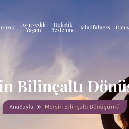
Ayurvedik
Holistik
ımızda
Mindfulness
Danış
Yaşam
Beslenme
in Bilinçaltı Dön
AnaSayfa
Mersin Bilinçaltı Dönüşümü