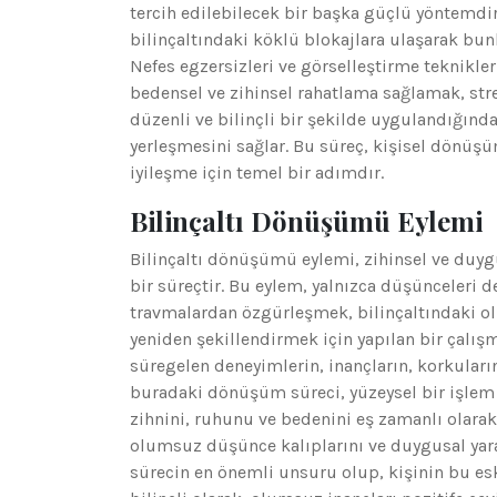
tercih edilebilecek bir başka güçlü yöntemdir
bilinçaltındaki köklü blokajlara ulaşarak bun
Nefes egzersizleri ve görselleştirme teknikleri
bedensel ve zihinsel rahatlama sağlamak, stres
düzenli ve bilinçli bir şekilde uygulandığında
yerleşmesini sağlar. Bu süreç, kişisel dönüş
iyileşme için temel bir adımdır.
Bilinçaltı Dönüşümü Eylemi
Bilinçaltı dönüşümü eylemi, zihinsel ve duy
bir süreçtir. Bu eylem, yalnızca düşünceleri d
travmalardan özgürleşmek, bilinçaltındaki ol
yeniden şekillendirmek için yapılan bir çalışma
süregelen deneyimlerin, inançların, korkuların
buradaki dönüşüm süreci, yüzeysel bir işlem 
zihnini, ruhunu ve bedenini eş zamanlı olara
olumsuz düşünce kalıplarını ve duygusal yaral
sürecin en önemli unsuru olup, kişinin bu es