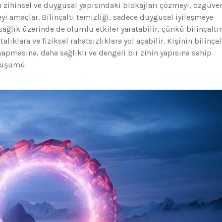
zihinsel ve duygusal yapısındaki blokajları çözmeyi, özgüve
eyi amaçlar. Bilinçaltı temizliği, sadece duygusal iyileşmeye
ğlık üzerinde de olumlu etkiler yaratabilir, çünkü bilinçaltı
lıklara ve fiziksel rahatsızlıklara yol açabilir. Kişinin bilinçal
apmasına, daha sağlıklı ve dengeli bir zihin yapısına sahip
önüşümü