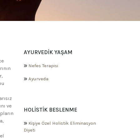
AYURVEDIK YAŞAM
ce
Nefes Terapisi
rının
r,
Ayurveda
bu
arısız
ını ve
HOLISTIK BESLENME
pların
a,
Kişiye Özel Holistik Eliminasyon
Diyeti
el