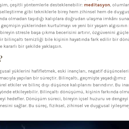
şim, çeşitli yöntemlerle desteklenebilir:
meditasyon
, olumla
rselleştirme gibi tekniklerle birey hem zihinsel hem de duygu
rkında olmadan taşıdığı kalıplara doğrudan ulaşma imkânı suna
 geçmişin yüklerinden kurtulmayı ve yeni bir yaşam algısının 
reyin stresle başa çıkma becerisini artırır, özgüvenini güçle
ir bilinçaltı temizliği bile kişinin hayatında fark edilir bir d
e kararlı bir şekilde yaklaşsın.
?
ygusal yüklerini hafifletmek, eski inançları, negatif düşünceleri
cıyla yapılan bir süreçtir. Bilinçaltı, geçmişte yaşadığımız
rel etkiler ve bilinç dışı düşünce kalıplarını barındırır. Bu ina
nde etkileyebilir. Bilinçaltı dönüşümü, kişinin farkında ol
yi hedefler. Dönüşüm süreci, bireyin içsel huzuru ve dengeyi
sini sağlar. Bu süreç, fiziksel, zihinsel ve duygusal iyileşme