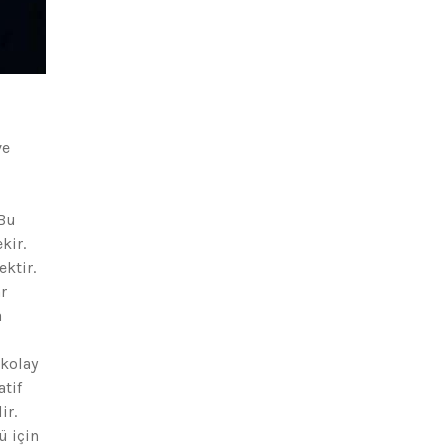
ve
 Bu
kir.
ektir.
r
a
 kolay
tif
ir.
ü için