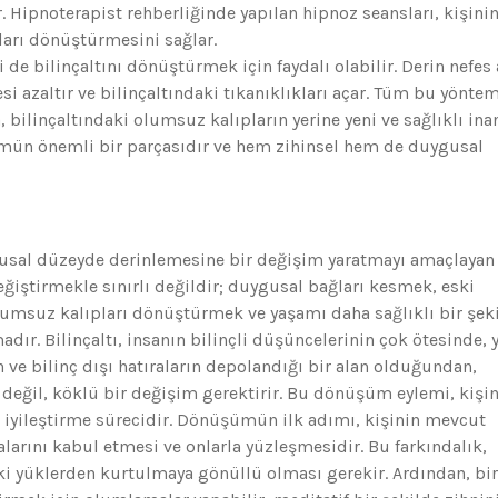
. Hipnoterapist rehberliğinde yapılan hipnoz seansları, kişini
ları dönüştürmesini sağlar.
 de bilinçaltını dönüştürmek için faydalı olabilir. Derin nefes 
i azaltır ve bilinçaltındaki tıkanıklıkları açar. Tüm bu yöntem
, bilinçaltındaki olumsuz kalıpların yerine yeni ve sağlıklı ina
ümün önemli bir parçasıdır ve hem zihinsel hem de duygusal
gusal düzeyde derinlemesine bir değişim yaratmayı amaçlayan 
eğiştirmekle sınırlı değildir; duygusal bağları kesmek, eski
umsuz kalıpları dönüştürmek ve yaşamı daha sağlıklı bir şek
dır. Bilinçaltı, insanın bilinçli düşüncelerinin çok ötesinde, y
 ve bilinç dışı hatıraların depolandığı bir alan olduğundan,
değil, köklü bir değişim gerektirir. Bu dönüşüm eylemi, kişi
k iyileştirme sürecidir. Dönüşümün ilk adımı, kişinin mevcut
arını kabul etmesi ve onlarla yüzleşmesidir. Bu farkındalık,
ki yüklerden kurtulmaya gönüllü olması gerekir. Ardından, bi