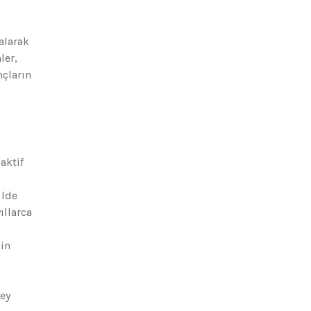
n
alarak
ler,
nçların
aktif
ilde
ıllarca
nin
rey