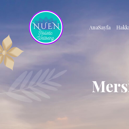
AnaSayfa
Hakk
Mers