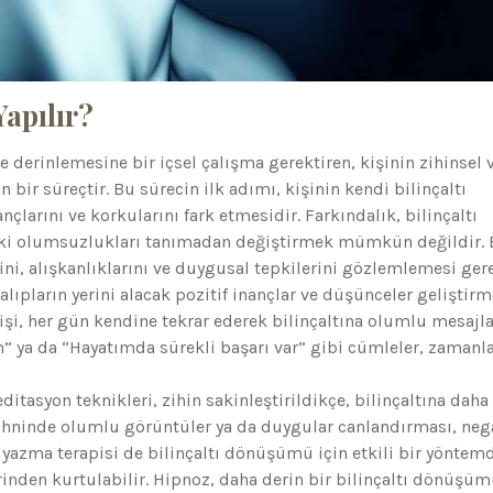
apılır?
ve derinlemesine bir içsel çalışma gerektiren, kişinin zihinsel 
bir süreçtir. Bu sürecin ilk adımı, kişinin kendi bilinçaltı
larını ve korkularını fark etmesidir. Farkındalık, bilinçaltı
ki olumsuzlukları tanımadan değiştirmek mümkün değildir.
ni, alışkanlıklarını ve duygusal tepkilerini gözlemlemesi gere
lıpların yerini alacak pozitif inançlar ve düşünceler geliştirm
şi, her gün kendine tekrar ederek bilinçaltına olumlu mesajla
 ya da “Hayatımda sürekli başarı var” gibi cümleler, zamanl
tasyon teknikleri, zihin sakinleştirildikçe, bilinçaltına daha
zihninde olumlu görüntüler ya da duygular canlandırması, nega
 yazma terapisi de bilinçaltı dönüşümü için etkili bir yöntemd
rinden kurtulabilir. Hipnoz, daha derin bir bilinçaltı dönüşüm