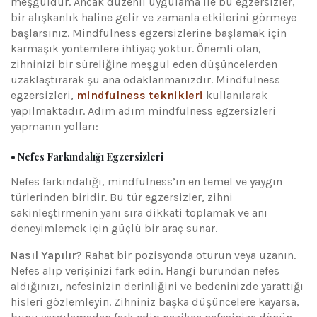
meşguldür. Ancak düzenli uygulama ile bu egzersizler,
bir alışkanlık haline gelir ve zamanla etkilerini görmeye
başlarsınız. Mindfulness egzersizlerine başlamak için
karmaşık yöntemlere ihtiyaç yoktur. Önemli olan,
zihninizi bir süreliğine meşgul eden düşüncelerden
uzaklaştırarak şu ana odaklanmanızdır. Mindfulness
egzersizleri,
mindfulness teknikleri
kullanılarak
yapılmaktadır. Adım adım mindfulness egzersizleri
yapmanın yolları:
• Nefes Farkındalığı Egzersizleri
Nefes farkındalığı, mindfulness’ın en temel ve yaygın
türlerinden biridir. Bu tür egzersizler, zihni
sakinleştirmenin yanı sıra dikkati toplamak ve anı
deneyimlemek için güçlü bir araç sunar.
Nasıl Yapılır?
Rahat bir pozisyonda oturun veya uzanın.
Nefes alıp verişinizi fark edin. Hangi burundan nefes
aldığınızı, nefesinizin derinliğini ve bedeninizde yarattığı
hisleri gözlemleyin. Zihniniz başka düşüncelere kayarsa,