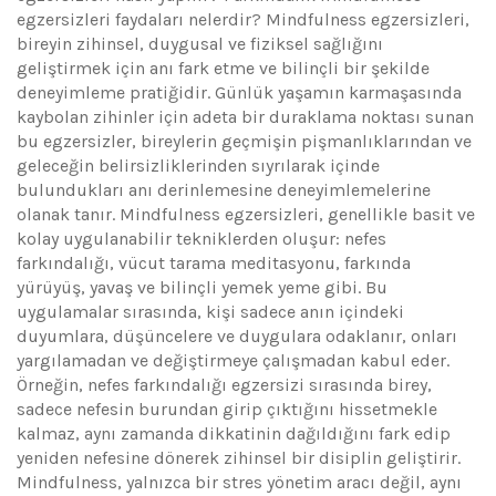
egzersizleri​ faydaları nelerdir? Mindfulness egzersizleri,
bireyin zihinsel, duygusal ve fiziksel sağlığını
geliştirmek için anı fark etme ve bilinçli bir şekilde
deneyimleme pratiğidir. Günlük yaşamın karmaşasında
kaybolan zihinler için adeta bir duraklama noktası sunan
bu egzersizler, bireylerin geçmişin pişmanlıklarından ve
geleceğin belirsizliklerinden sıyrılarak içinde
bulundukları anı derinlemesine deneyimlemelerine
olanak tanır. Mindfulness egzersizleri, genellikle basit ve
kolay uygulanabilir tekniklerden oluşur: nefes
farkındalığı, vücut tarama meditasyonu, farkında
yürüyüş, yavaş ve bilinçli yemek yeme gibi. Bu
uygulamalar sırasında, kişi sadece anın içindeki
duyumlara, düşüncelere ve duygulara odaklanır, onları
yargılamadan ve değiştirmeye çalışmadan kabul eder.
Örneğin, nefes farkındalığı egzersizi sırasında birey,
sadece nefesin burundan girip çıktığını hissetmekle
kalmaz, aynı zamanda dikkatinin dağıldığını fark edip
yeniden nefesine dönerek zihinsel bir disiplin geliştirir.
Mindfulness, yalnızca bir stres yönetim aracı değil, aynı