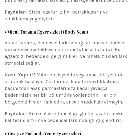
bunu yargılamadan fark edip nazikçe nefesinize dönün.
Faydaları:
Stresi azaltır, zihni berraklaştırır ve
odaklanmayı geliştirir.
• Vücut Tarama Egzersizleri (Body Scan)
Vücut tarama, bedensel farkındalığı artıran ve zihinsel
gevşemeyi destekleyen bir mindfulness türüdür. Bu
egzersiz, bedendeki gerginlikleri ve rahatsızlıkları fark
etmenizi sağlar.
Nasıl Yapılır?
Yatar pozisyonda veya rahat bir şekilde
oturarak başlayın. Gözlerinizi kapatın ve dikkatinizi
başınızdan ayak parmaklarınıza kadar yavaşça
bedeninizin her bir bölümüne yönlendirin. Her bir
bölgedeki hisleri fark edin, ancak müdahale etmeyin.
Faydaları:
Fiziksel ve zihinsel gerginliği azaltır, uyku
kalitesini artırır ve bedensel farkındalığı güçlendirir.
• Yavaş ve Farkında Yeme Egzersizleri