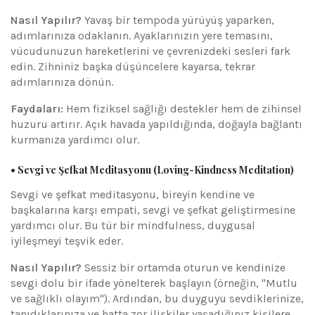
Nasıl Yapılır?
Yavaş bir tempoda yürüyüş yaparken,
adımlarınıza odaklanın. Ayaklarınızın yere temasını,
vücudunuzun hareketlerini ve çevrenizdeki sesleri fark
edin. Zihniniz başka düşüncelere kayarsa, tekrar
adımlarınıza dönün.
Faydaları:
Hem fiziksel sağlığı destekler hem de zihinsel
huzuru artırır. Açık havada yapıldığında, doğayla bağlantı
kurmanıza yardımcı olur.
• Sevgi ve Şefkat Meditasyonu (Loving-Kindness Meditation)
Sevgi ve şefkat meditasyonu, bireyin kendine ve
başkalarına karşı empati, sevgi ve şefkat geliştirmesine
yardımcı olur. Bu tür bir mindfulness, duygusal
iyileşmeyi teşvik eder.
Nasıl Yapılır?
Sessiz bir ortamda oturun ve kendinize
sevgi dolu bir ifade yönelterek başlayın (örneğin, "Mutlu
ve sağlıklı olayım"). Ardından, bu duyguyu sevdiklerinize,
tanıdıklarınıza ve hatta zor ilişkiler yaşadığınız kişilere