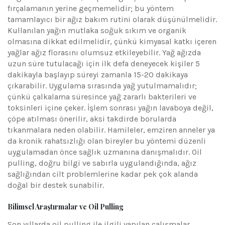
fırçalamanın yerine geçmemelidir; bu yöntem
tamamlayıcı bir ağız bakım rutini olarak düşünülmelidir.
Kullanılan yağın mutlaka soğuk sıkım ve organik
olmasına dikkat edilmelidir, çünkü kimyasal katkı içeren
yağlar ağız florasını olumsuz etkileyebilir. Yağ ağızda
uzun süre tutulacağı için ilk defa deneyecek kişiler 5
dakikayla başlayıp süreyi zamanla 15-20 dakikaya
çıkarabilir. Uygulama sırasında yağ yutulmamalıdır;
çünkü çalkalama süresince yağ zararlı bakterileri ve
toksinleri içine çeker. İşlem sonrası yağın lavaboya değil,
çöpe atılması önerilir, aksi takdirde borularda
tıkanmalara neden olabilir. Hamileler, emziren anneler ya
da kronik rahatsızlığı olan bireyler bu yöntemi düzenli
uygulamadan önce sağlık uzmanına danışmalıdır. Oil
pulling, doğru bilgi ve sabırla uygulandığında, ağız
sağlığından cilt problemlerine kadar pek çok alanda
doğal bir destek sunabilir.
Bilimsel Araştırmalar ve Oil Pulling
Son yıllarda oil pulling ile ilgili yapılan çalışmalar