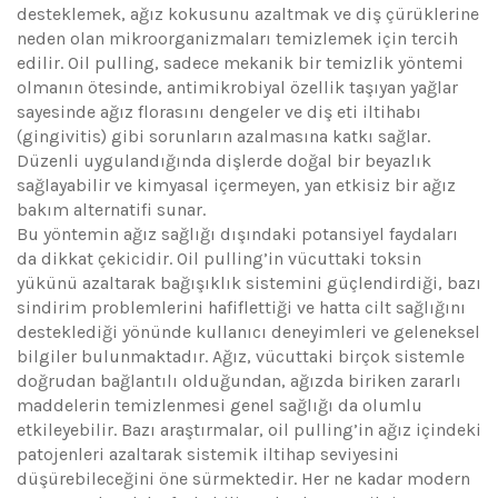
desteklemek, ağız kokusunu azaltmak ve diş çürüklerine
neden olan mikroorganizmaları temizlemek için tercih
edilir. Oil pulling, sadece mekanik bir temizlik yöntemi
olmanın ötesinde, antimikrobiyal özellik taşıyan yağlar
sayesinde ağız florasını dengeler ve diş eti iltihabı
(gingivitis) gibi sorunların azalmasına katkı sağlar.
Düzenli uygulandığında dişlerde doğal bir beyazlık
sağlayabilir ve kimyasal içermeyen, yan etkisiz bir ağız
bakım alternatifi sunar.
Bu yöntemin ağız sağlığı dışındaki potansiyel faydaları
da dikkat çekicidir. Oil pulling’in vücuttaki toksin
yükünü azaltarak bağışıklık sistemini güçlendirdiği, bazı
sindirim problemlerini hafiflettiği ve hatta cilt sağlığını
desteklediği yönünde kullanıcı deneyimleri ve geleneksel
bilgiler bulunmaktadır. Ağız, vücuttaki birçok sistemle
doğrudan bağlantılı olduğundan, ağızda biriken zararlı
maddelerin temizlenmesi genel sağlığı da olumlu
etkileyebilir. Bazı araştırmalar, oil pulling’in ağız içindeki
patojenleri azaltarak sistemik iltihap seviyesini
düşürebileceğini öne sürmektedir. Her ne kadar modern