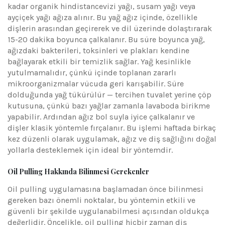
kadar organik hindistancevizi yağı, susam yağı veya
ayçiçek yağı ağıza alınır. Bu yağ ağız içinde, özellikle
dişlerin arasından geçirerek ve dil üzerinde dolaştırarak
15-20 dakika boyunca çalkalanır. Bu süre boyunca yağ,
ağızdaki bakterileri, toksinleri ve plakları kendine
bağlayarak etkili bir temizlik sağlar. Yağ kesinlikle
yutulmamalıdır, çünkü içinde toplanan zararlı
mikroorganizmalar vücuda geri karışabilir. Süre
dolduğunda yağ tükürülür — tercihen tuvalet yerine çöp
kutusuna, çünkü bazı yağlar zamanla lavaboda birikme
yapabilir. Ardından ağız bol suyla iyice çalkalanır ve
dişler klasik yöntemle fırçalanır. Bu işlemi haftada birkaç
kez düzenli olarak uygulamak, ağız ve diş sağlığını doğal
yollarla desteklemek için ideal bir yöntemdir.
Oil Pulling Hakkında Bilinmesi Gerekenler
Oil pulling uygulamasına başlamadan önce bilinmesi
gereken bazı önemli noktalar, bu yöntemin etkili ve
güvenli bir şekilde uygulanabilmesi açısından oldukça
değerlidir. Öncelikle, oil pulling hiçbir zaman diş