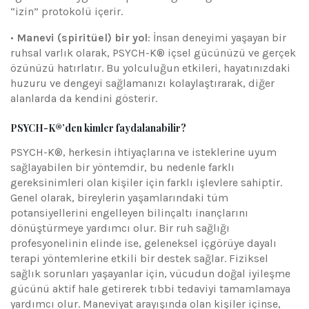
“izin” protokolü içerir.
•
Manevi (spiritüel) bir yol
: İnsan deneyimi yaşayan bir
ruhsal varlık olarak, PSYCH-K® içsel gücünüzü ve gerçek
özünüzü hatırlatır. Bu yolculuğun etkileri, hayatınızdaki
huzuru ve dengeyi sağlamanızı kolaylaştırarak, diğer
alanlarda da kendini gösterir.
PSYCH-K®’den kimler faydalanabilir?
PSYCH-K®, herkesin ihtiyaçlarına ve isteklerine uyum
sağlayabilen bir yöntemdir, bu nedenle farklı
gereksinimleri olan kişiler için farklı işlevlere sahiptir.
Genel olarak, bireylerin yaşamlarındaki tüm
potansiyellerini engelleyen bilinçaltı inançlarını
dönüştürmeye yardımcı olur. Bir ruh sağlığı
profesyonelinin elinde ise, geleneksel içgörüye dayalı
terapi yöntemlerine etkili bir destek sağlar. Fiziksel
sağlık sorunları yaşayanlar için, vücudun doğal iyileşme
gücünü aktif hale getirerek tıbbi tedaviyi tamamlamaya
yardımcı olur. Maneviyat arayışında olan kişiler içinse,