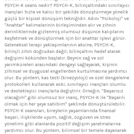
PSYCH-K seans nedir? PSYCH-K, bilinçaltındaki sınırlayıcı
inançları hızla ve kalıcı bir şekilde dönüştürmeye yönelik
güçlü bir kişisel dönüşüm tekniğidir. Adını "Psikoloji" ve
"Anahtar" kelimelerinin birleşiminden alır ve zihnin
derinliklerinde gizlenmiş olumsuz düşünce kalıplarını
keşfetmek ve dönüştürmek için bir anahtar işlevi görür.
Geleneksel terapi yaklaşımlarının aksine, PSYCH-K,
bilinçli zihni doğrudan değil, bilinçaltını hedef alarak
değişimi kökünden başlatır. Beynin sağ ve sol
yarımküreleri arasındaki dengeyi sağlayarak, kişinin
zihinsel ve duygusal engellerden kurtulmasına yardımcı
olur. Bu yöntem, kas testi (kinezyoloji) ve özel dengeleme
protokolleri kullanarak eski, sınırlayıcı inançları olumlu
ve destekleyici inançlarla değiştirir. Örneğin, "Başarısız
olacağım" gibi olumsuz bir inanç, PSYCH-K ile "Başarılı
olmak için her şeye sahibim" şeklinde dönüştürülebilir.
PSYCH-K seansları, bireylerin yaşamlarında finansal
başarı, ilişkilerde uyum, sağlık, özgüven ve stres
yönetimi gibi alanlarda pozitif değişim yaratmalarına
yardımcı olur. Bu yöntem, bilimsel bir temele dayanarak