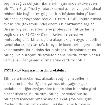
beynin sağ ve sol yarımkürelerini aynı anda aktive eden
bir "Tam-Beyin" hali yaratarak stresi azaltır ve içsel ruhsal
rehberlikle bağlantıyı güçlendirir, böylece daha yüksek
bilince ulaşmaya yardımcı olur. PSYCH-K®; kişinin ruhsal
evriminde (tekamülünde) önemli bir hızlanma sağlar.
Bireyin kişisel hedeflerine ve profesyonel ihtiyaçlarına
bağlı olarak, PSYCH-K®'nin ilkeleri, felsefesi ve
metodolojisi farklı amaçlara ulaşmak için uygulanabilir.
Genel olarak, PSYCH-K®, bireylerin kendilerini, çevrelerini
ve potansiyellerini daha derin bir şekilde anlamalarına,
bilinçli ve bilinçaltı düzeylerde daha mutlu, tatmin edici
ve huzurlu bir yaşam sürmelerine yardımcı olur.
PSYCH-K® bana nasıl yardımcı olabilir?
Bilinçaltı inançlarınız, ulaşabileceğiniz hedeflerin
sınırlarını belirler. Eğer hayatınız, bir ayağınız gaz
pedalında, diğer ayağınız ise frende olan bir araba gibi
hissediliyorsa, bu durum, bilinçli hedefleriniz ile
bilinçaltı inançlarınız arasında bir çatışma olduğunu
gösterir. Bu tür çatışmalar, ilişkiler, iş performansı,