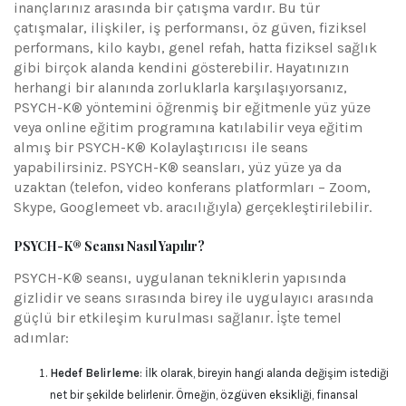
inançlarınız arasında bir çatışma vardır. Bu tür
çatışmalar, ilişkiler, iş performansı, öz güven, fiziksel
performans, kilo kaybı, genel refah, hatta fiziksel sağlık
gibi birçok alanda kendini gösterebilir. Hayatınızın
herhangi bir alanında zorluklarla karşılaşıyorsanız,
PSYCH-K® yöntemini öğrenmiş bir eğitmenle yüz yüze
veya online eğitim programına katılabilir veya eğitim
almış bir PSYCH-K® Kolaylaştırıcısı ile seans
yapabilirsiniz. PSYCH-K® seansları, yüz yüze ya da
uzaktan (telefon, video konferans platformları – Zoom,
Skype, Googlemeet vb. aracılığıyla) gerçekleştirilebilir.
PSYCH-K® Seansı Nasıl Yapılır?
PSYCH-K® seansı, uygulanan tekniklerin yapısında
gizlidir ve seans sırasında birey ile uygulayıcı arasında
güçlü bir etkileşim kurulması sağlanır. İşte temel
adımlar:
Hedef Belirleme
: İlk olarak, bireyin hangi alanda değişim istediği
net bir şekilde belirlenir. Örneğin, özgüven eksikliği, finansal