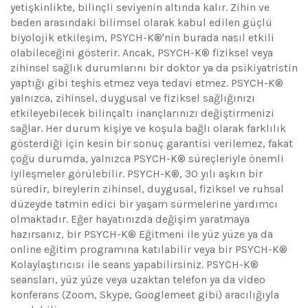
yetişkinlikte, bilinçli seviyenin altında kalır. Zihin ve
beden arasındaki bilimsel olarak kabul edilen güçlü
biyolojik etkileşim, PSYCH-K®'nin burada nasıl etkili
olabileceğini gösterir. Ancak, PSYCH-K® fiziksel veya
zihinsel sağlık durumlarını bir doktor ya da psikiyatristin
yaptığı gibi teşhis etmez veya tedavi etmez. PSYCH-K®
yalnızca, zihinsel, duygusal ve fiziksel sağlığınızı
etkileyebilecek bilinçaltı inançlarınızı değiştirmenizi
sağlar. Her durum kişiye ve koşula bağlı olarak farklılık
gösterdiği için kesin bir sonuç garantisi verilemez, fakat
çoğu durumda, yalnızca PSYCH-K® süreçleriyle önemli
iyileşmeler görülebilir. PSYCH-K®, 30 yılı aşkın bir
süredir, bireylerin zihinsel, duygusal, fiziksel ve ruhsal
düzeyde tatmin edici bir yaşam sürmelerine yardımcı
olmaktadır. Eğer hayatınızda değişim yaratmaya
hazırsanız, bir PSYCH-K® Eğitmeni ile yüz yüze ya da
online eğitim programına katılabilir veya bir PSYCH-K®
Kolaylaştırıcısı ile seans yapabilirsiniz. PSYCH-K®
seansları, yüz yüze veya uzaktan telefon ya da video
konferans (Zoom, Skype, Googlemeet gibi) aracılığıyla