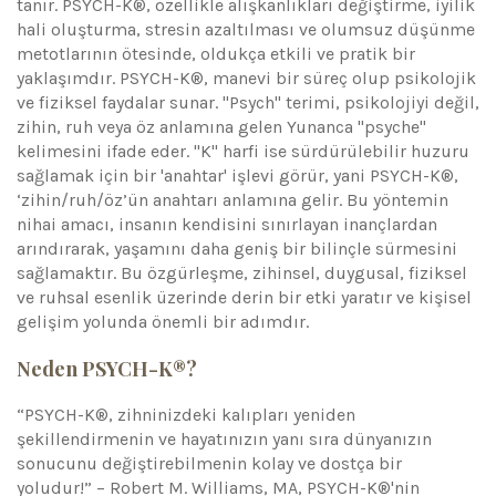
tanır. PSYCH-K®, özellikle alışkanlıkları değiştirme, iyilik
hali oluşturma, stresin azaltılması ve olumsuz düşünme
metotlarının ötesinde, oldukça etkili ve pratik bir
yaklaşımdır. PSYCH-K®, manevi bir süreç olup psikolojik
ve fiziksel faydalar sunar. "Psych" terimi, psikolojiyi değil,
zihin, ruh veya öz anlamına gelen Yunanca "psyche"
kelimesini ifade eder. "K" harfi ise sürdürülebilir huzuru
sağlamak için bir 'anahtar' işlevi görür, yani PSYCH-K®,
‘zihin/ruh/öz’ün anahtarı anlamına gelir. Bu yöntemin
nihai amacı, insanın kendisini sınırlayan inançlardan
arındırarak, yaşamını daha geniş bir bilinçle sürmesini
sağlamaktır. Bu özgürleşme, zihinsel, duygusal, fiziksel
ve ruhsal esenlik üzerinde derin bir etki yaratır ve kişisel
gelişim yolunda önemli bir adımdır.
Neden PSYCH-K®?
“PSYCH-K®, zihninizdeki kalıpları yeniden
şekillendirmenin ve hayatınızın yanı sıra dünyanızın
sonucunu değiştirebilmenin kolay ve dostça bir
yoludur!” – Robert M. Williams, MA, PSYCH-K®'nin