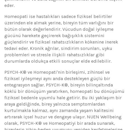
eder.
Homeopati ise hastalıkları sadece fiziksel belirtiler
üzerinden ele almak yerine, bireyin tüm varlığını bir
bütün olarak değerlendirir. Vücudun doğal iyileşme
gücünü harekete geçirerek bağışıklık sistemini
güçlendirir ve fiziksel rahatsızlıkların kökenine inerek
tedavi eder. Kronik ağrılar, sindirim sorunları, uyku
problemleri ve stresle ilişkili rahatsızlıklar gibi
durumlarda oldukça etkili sonuçlar elde edilebilir.
PSYCH-K® ve Homeopati'nin birleşimi, zihinsel ve
fiziksel iyileşmeyi aynı anda destekleyen güçlü bir
entegrasyon sağlar. PSYCH-K®, bireyin bilinçaltında
köklü bir dönüşüm yaratırken, homeopati bu dönüşümü
fiziksel bedenle uyumlu hale getirir. Bu iki yaklaşım bir
araya geldiğinde, birey yalnızca semptomlardan
kurtulmakla kalmaz, aynı zamanda yaşam kalitesini
artırarak içsel huzur ve dengeye ulaşır. NUEN Wellbeing
olarak, PSYCH-K® ve Homeopatiyi bir arada sunarak,
bireylerin zihin-beden uyumunu yeniden keşfetmelerine