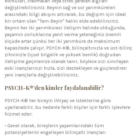
korkuları, travmaları veya stres yaratan algıları
değiştirebilirsiniz. Beynin sağ ve sol yarımküreleri
arasındaki bilgi akışını artırarak, bu değişim için ideal
bir ortam olan "Tam-Beyin" halini elde edebilirsiniz.
Beynin her iki yarımküresi iletişim halinde olduğunda,
yaşamın zorluklarına yanıt verme yeteneğiniz önemli
ölçüde artar çünkü her iki yarımküre de maksimum
kapasitede çalışır. PSYCH-K®, bilinçaltınızla ve üst-bilinç
zihninizle (içsel bilgelik ve yüksek benlik) doğrudan
iletişime geçmenize olanak tanır, böylece sizi sınırlayan
eski inançlarınızı hızla, sizi destekleyen ve güçlendiren
yeni inançlarla değiştirebilirsiniz.
PSYCH-K®’den kimler faydalanabilir?
PSYCH-K® her bireyin ihtiyaç ve isteklerine göre
uyarlanabilir, bu nedenle farklı kişiler için farklı işlevlere
hizmet eder:
• Genel olarak, bireylerin yaşamlarındaki tüm
potansiyellerini engelleyen bilinçaltı inançları