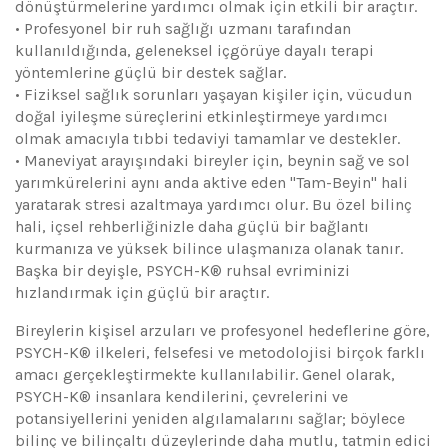
dönüştürmelerine yardımcı olmak için etkili bir araçtır.
• Profesyonel bir ruh sağlığı uzmanı tarafından
kullanıldığında, geleneksel içgörüye dayalı terapi
yöntemlerine güçlü bir destek sağlar.
• Fiziksel sağlık sorunları yaşayan kişiler için, vücudun
doğal iyileşme süreçlerini etkinleştirmeye yardımcı
olmak amacıyla tıbbi tedaviyi tamamlar ve destekler.
• Maneviyat arayışındaki bireyler için, beynin sağ ve sol
yarımkürelerini aynı anda aktive eden "Tam-Beyin" hali
yaratarak stresi azaltmaya yardımcı olur. Bu özel bilinç
hali, içsel rehberliğinizle daha güçlü bir bağlantı
kurmanıza ve yüksek bilince ulaşmanıza olanak tanır.
Başka bir deyişle, PSYCH-K® ruhsal evriminizi
hızlandırmak için güçlü bir araçtır.
Bireylerin kişisel arzuları ve profesyonel hedeflerine göre,
PSYCH-K® ilkeleri, felsefesi ve metodolojisi birçok farklı
amacı gerçekleştirmekte kullanılabilir. Genel olarak,
PSYCH-K® insanlara kendilerini, çevrelerini ve
potansiyellerini yeniden algılamalarını sağlar; böylece
bilinç ve bilinçaltı düzeylerinde daha mutlu, tatmin edici