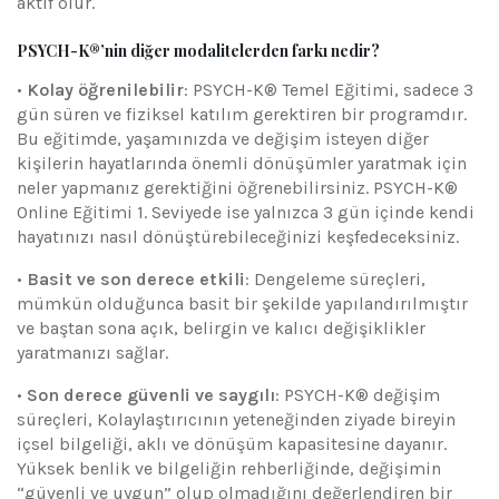
aktif olur.
PSYCH-K®’nin diğer modalitelerden farkı nedir?
•
Kolay öğrenilebilir
: PSYCH-K® Temel Eğitimi, sadece 3
gün süren ve fiziksel katılım gerektiren bir programdır.
Bu eğitimde, yaşamınızda ve değişim isteyen diğer
kişilerin hayatlarında önemli dönüşümler yaratmak için
neler yapmanız gerektiğini öğrenebilirsiniz. PSYCH-K®
Online Eğitimi 1. Seviyede ise yalnızca 3 gün içinde kendi
hayatınızı nasıl dönüştürebileceğinizi keşfedeceksiniz.
•
Basit ve son derece etkili
: Dengeleme süreçleri,
mümkün olduğunca basit bir şekilde yapılandırılmıştır
ve baştan sona açık, belirgin ve kalıcı değişiklikler
yaratmanızı sağlar.
•
Son derece güvenli ve saygılı
: PSYCH-K® değişim
süreçleri, Kolaylaştırıcının yeteneğinden ziyade bireyin
içsel bilgeliği, aklı ve dönüşüm kapasitesine dayanır.
Yüksek benlik ve bilgeliğin rehberliğinde, değişimin
“güvenli ve uygun” olup olmadığını değerlendiren bir