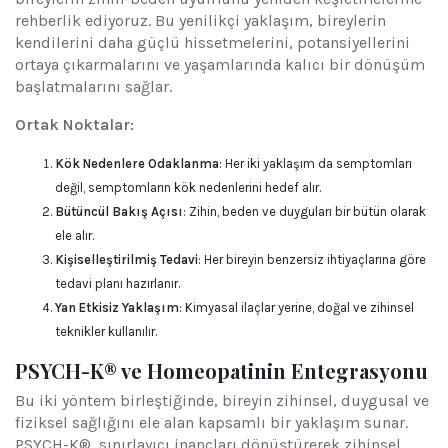
rehberlik ediyoruz. Bu yenilikçi yaklaşım, bireylerin
kendilerini daha güçlü hissetmelerini, potansiyellerini
ortaya çıkarmalarını ve yaşamlarında kalıcı bir dönüşüm
başlatmalarını sağlar.
Ortak Noktalar:
Kök Nedenlere Odaklanma
: Her iki yaklaşım da semptomları
değil, semptomların kök nedenlerini hedef alır.
Bütüncül Bakış Açısı
: Zihin, beden ve duyguları bir bütün olarak
ele alır.
Kişiselleştirilmiş Tedavi
: Her bireyin benzersiz ihtiyaçlarına göre
tedavi planı hazırlanır.
Yan Etkisiz Yaklaşım
: Kimyasal ilaçlar yerine, doğal ve zihinsel
teknikler kullanılır.
PSYCH-K® ve Homeopatinin Entegrasyonu
Bu iki yöntem birleştiğinde, bireyin zihinsel, duygusal ve
fiziksel sağlığını ele alan kapsamlı bir yaklaşım sunar.
PSYCH-K®, sınırlayıcı inançları dönüştürerek zihinsel