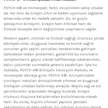
PSYCH-K® ve Homeopati, farklı disiplinlere sahip olsalar
da, her ikisi de bireyin zihin ve beden uyumunu sağlama
amacında ortak bir hedefe sahiptir. Bu iki güçlü
yaklaşımın birleşimi, bireyin hem zihinsel hem de
fiziksel düzeyde derin değişimlere ulaşmasını sağlar.
Modern yaşam, zihinsel ve fiziksel sağlığı olumsuz yönde
etkileyen stres, duygusal travmalar ve kronik sağlık
sorunları gibi çeşitli zorlukları beraberinde getiriyor.
Geleneksel tedavi yöntemleri, genellikle bu sorunların
semptomlarını geçici olarak hafifletmeye odaklanırken,
kalıcı çözümler sunmakta yetersiz kalabiliyor. İşte bu
noktada, PSYCH-K® Bilinçaltı Dönüşüm Metodu ve
Homeopati devreye girer. PSYCH-K®, bilinçaltındaki
sınırlayıcı inançları dönüştürerek zihinsel ve duygusal
blokajları ortadan kaldırmayı amaçlar. Beynin sağ ve sol
yarımküreleri arasındaki dengeyi kurarak, bireyin
olumsuz düşünce kalıplarından kurtulmasına olanak
tanır. Bu süreç, kişinin zihinsel yapısını yeniden
şekillendirir ve daha sağlıklı bir zihinsel durumu teşvik