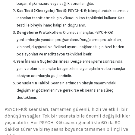
başarı, ilişki huzuru veya sağlık sorunları gibi.
Kas Testi (Kinezyoloji Testi)
: PSYCH-K®, bilinçaltındaki olumsuz
inançları tespit etmek için vücudun kas tepkilerini kullanır. Kas
testi ile bireyin inanç kalıpları doğrulanır.
Dengeleme Protokolleri
: Olumsuz inançlar, PSYCH-K®
yöntemleriyle yeniden programlanır. Dengeleme protokolleri,
zihinsel, duygusal ve fiziksel uyumu sağlamak için özel beden
pozisyonları ve meditasyon teknikleri içerir.
Yeni İnancın Güçlendirilmesi
: Dengeleme işlemi sonrasında,
yeni ve olumlu inançlar bireyin zihnine yerleştirilir ve bu inançlar
aksiyon adımlarıyla güçlendirilir.
Sonuçların Takibi
: Seansın ardından bireyin yaşamındaki
değişimler gözlemlenir ve gerekirse ek seanslarla süreç
desteklenir.
PSYCH-K® seansları, tamamen güvenli, hızlı ve etkili bir
dönüşüm sağlar. Tek bir seansta bile önemli değişiklikler
yaşanabilir. Her PSYCH-K® seansı genellikle 60 ila 90
dakika sürer ve birey seans boyunca tamamen bilinçli ve