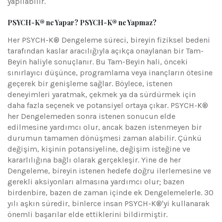
yapılabilir.
PSYCH-K® ne Yapar? PSYCH-K® ne Yapmaz?
Her PSYCH-K® Dengeleme süreci, bireyin fiziksel bedeni
tarafından kaslar aracılığıyla açıkça onaylanan bir Tam-
Beyin haliyle sonuçlanır. Bu Tam-Beyin hali, önceki
sınırlayıcı düşünce, programlama veya inançların ötesine
geçerek bir genişleme sağlar. Böylece, istenen
deneyimleri yaratmak, çekmek ya da sürdürmek için
daha fazla seçenek ve potansiyel ortaya çıkar. PSYCH-K®
her Dengelemeden sonra istenen sonucun elde
edilmesine yardımcı olur, ancak bazen istenmeyen bir
durumun tamamen dönüşmesi zaman alabilir. Çünkü
değişim, kişinin potansiyeline, değişim isteğine ve
kararlılığına bağlı olarak gerçekleşir. Yine de her
Dengeleme, bireyin istenen hedefe doğru ilerlemesine ve
gerekli aksiyonları almasına yardımcı olur; bazen
birdenbire, bazen de zaman içinde ek Dengelemelerle. 30
yılı aşkın süredir, binlerce insan PSYCH-K®'yi kullanarak
önemli başarılar elde ettiklerini bildirmiştir.