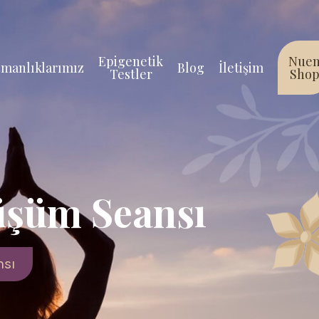
Epigenetik
Nue
manlıklarımız
Blog
İletişim
Testler
Sho
üşüm Seansı
nsı