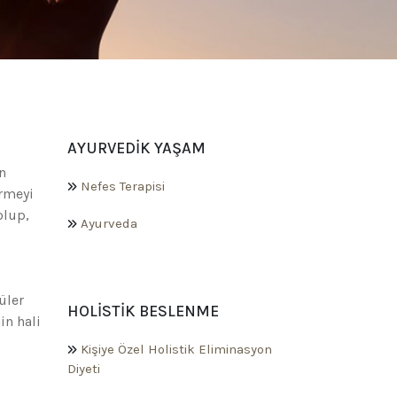
AYURVEDIK YAŞAM
n
Nefes Terapisi
ürmeyi
olup,
Ayurveda
üler
HOLISTIK BESLENME
in hali
Kişiye Özel Holistik Eliminasyon
Diyeti