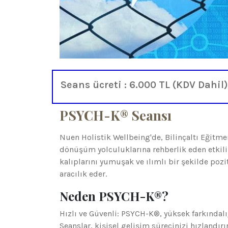
Seans ücreti : 6.000 TL (KDV Dahil)
PSYCH-K® Seansı
Nuen Holistik Wellbeing'de, Bilinçaltı Eğitm
dönüşüm yolculuklarına rehberlik eden etkil
kalıplarını yumuşak ve ılımlı bir şekilde poz
aracılık eder.
Neden PSYCH-K®?
Hızlı ve Güvenli: PSYCH-K®, yüksek farkındal
Seanslar, kişisel gelişim sürecinizi hızlandır