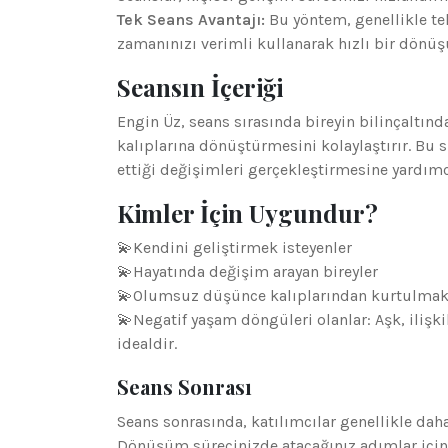
Tek Seans Avantajı:
Bu yöntem, genellikle tek
zamanınızı verimli kullanarak hızlı bir dönüş
Seansın İçeriği
Engin Üz, seans sırasında bireyin bilinçaltınd
kalıplarına dönüştürmesini kolaylaştırır. Bu 
ettiği değişimleri gerçekleştirmesine yardımc
Kimler İçin Uygundur?
💫Kendini geliştirmek isteyenler
💫Hayatında değişim arayan bireyler
💫Olumsuz düşünce kalıplarından kurtulmak 
💫Negatif yaşam döngüleri olanlar: Aşk, ilişkil
idealdir.
Seans Sonrası
Seans sonrasında, katılımcılar genellikle daha h
Dönüşüm sürecinizde atacağınız adımlar için s