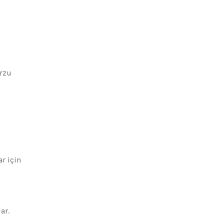
arzu
r için
ar.