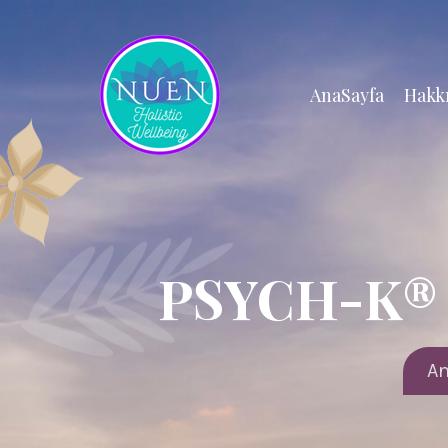
AnaSayfa
Hakk
PSYCH-K® i
An