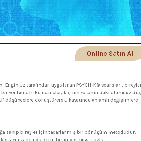
Online Satın Al
eni Engin Üz tarafından uygulanan PSYCH-K® seansları, bireyle
i bir yöntemdir. Bu seanslar, kişinin yaşamındaki olumsuz dü
itif düşüncelere dönüştürerek, hayatında anlamlı değişimlere
ığa sahip bireyler için tasarlanmış bir dönüşüm metodudur.
ırken aynı zamanda derin bir güven hissi sağlar.