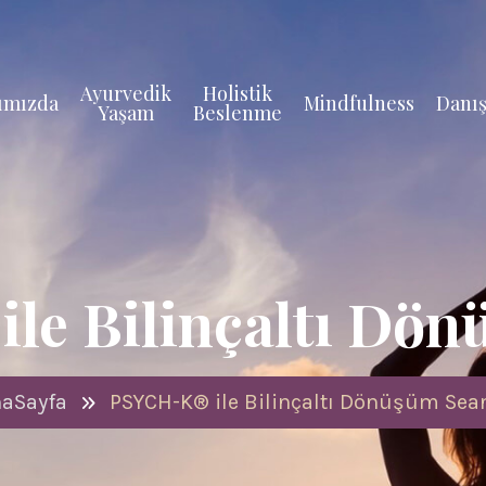
Ayurvedik
Holistik
ımızda
Mindfulness
Danış
Yaşam
Beslenme
le Bilinçaltı Dön
aSayfa
PSYCH-K® ile Bilinçaltı Dönüşüm Sea