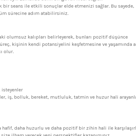
 bir seans ile etkili sonuçlar elde etmenizi sağlar. Bu sayede,
üm sürecine adım atabilirsiniz.
aki olumsuz kalıpları belirleyerek, bunları pozitif düşünce
süreç, kişinin kendi potansiyelini keşfetmesine ve yaşamında 
ı olur.
isteyenler
er, iş, bolluk, bereket, mutluluk, tatmin ve huzur hali arayanla
afif, daha huzurlu ve daha pozitif bir zihin hali ile karşılaşırl
ize ilham verecek yeni perspektifler kazanırsınız.