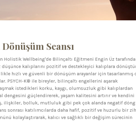
tı Dönüşüm Seansı
 Holistik Wellbeing'de Bilinçaltı Eğitmeni Engin Üz tarafında
 düşünce kalıplarını pozitif ve destekleyici kalıplara dönüşt
llikle hızlı ve güvenli bir dönüşüm arayanlar için tasarlanmış 
ar. PSYCH-K® ile bireyler, bilinçaltı engellerini aşarak
a aşmak istedikleri korku, kaygı, olumsuzluk gibi kalıplardan
al dengesini güçlendirerek, yaşam kalitesini artırır ve kendini
ş, ilişkiler, bolluk, mutluluk gibi pek çok alanda negatif döng
ns sonrası katılımcılarda daha hafif, pozitif ve huzurlu bir zih
ünü kolaylaştırarak, kalıcı ve sağlıklı bir değişim sürecinin