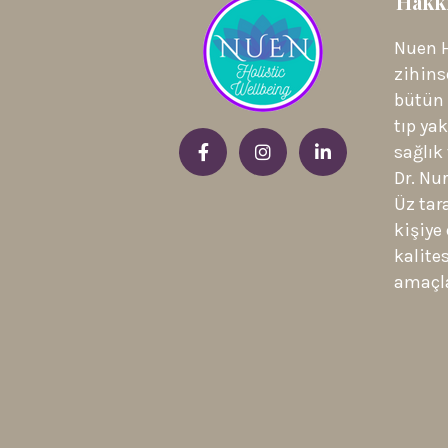
Hakk
Nuen H
.
zihinse
bütün 
tıp ya
sağlık 
Dr. Nu
Üz tar
kişiye
kalite
amaçl