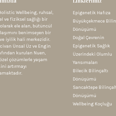
ımızda
Linklerimiz
olistic Wellbeing, ruhsal,
Epigenetik Hafıza
l ve fiziksel sağlığı bir
Büyükçekmece Bilin
olarak ele alan, bütüncül
Dönüşümü
klaşımını benimseyen bir
Doğal Çevrenin
ve iyilik hali merkezidir.
Epigenetik Sağlık
rcivan Ünsal Üz ve Engin
afından kurulan Nuen,
Üzerindeki Olumlu
 özel çözümlerle yaşam
Yansımaları
sini artırmayı
Bilecik Bilinçaltı
amaktadır.
Dönüşümü
Sancaktepe Bilinçal
Dönüşümü
Wellbeing Koçluğu