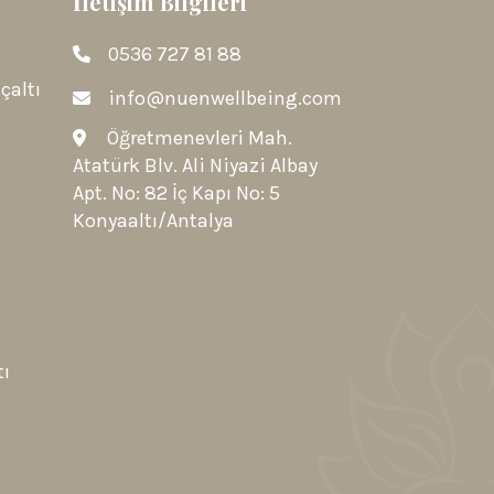
İletişim Bilgileri
0536 727 81 88
çaltı
info@nuenwellbeing.com
Öğretmenevleri Mah.
Atatürk Blv. Ali Niyazi Albay
Apt. No: 82 İç Kapı No: 5
Konyaaltı/Antalya
tı