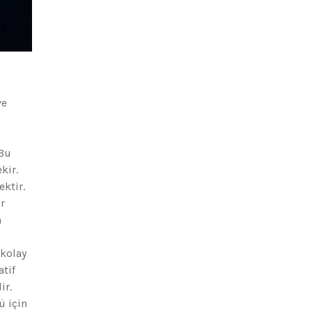
ve
 Bu
kir.
ektir.
r
a
 kolay
tif
ir.
ü için