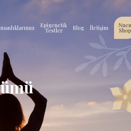
Epigenetik
Nue
manlıklarımız
Blog
İletişim
Testler
Sho
üşümü