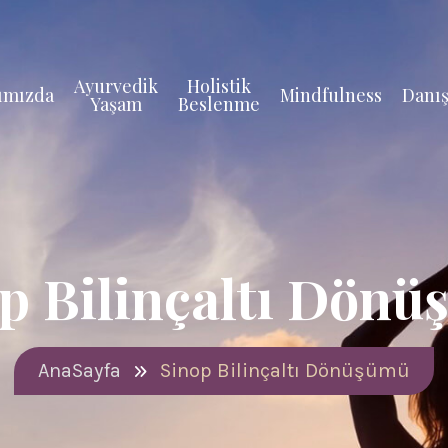
Ayurvedik
Holistik
ımızda
Mindfulness
Danış
Yaşam
Beslenme
p Bilinçaltı Dön
AnaSayfa
Sinop Bilinçaltı Dönüşümü