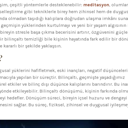
şim, çeşitli yöntemlerle desteklenebilir:
meditasyon
, olumla
rselleştirme gibi tekniklerle birey hem zihinsel hem de duygu
rkında olmadan taşıdığı kalıplara doğrudan ulaşma imkânı suna
 geçmişin yüklerinden kurtulmayı ve yeni bir yaşam algısının 
reyin stresle başa çıkma becerisini artırır, özgüvenini güçle
ir bilinçaltı temizliği bile kişinin hayatında fark edilir bir d
e kararlı bir şekilde yaklaşsın.
?
ygusal yüklerini hafifletmek, eski inançları, negatif düşünceleri
cıyla yapılan bir süreçtir. Bilinçaltı, geçmişte yaşadığımız
rel etkiler ve bilinç dışı düşünce kalıplarını barındırır. Bu ina
nde etkileyebilir. Bilinçaltı dönüşümü, kişinin farkında ol
yi hedefler. Dönüşüm süreci, bireyin içsel huzuru ve dengeyi
sini sağlar. Bu süreç, fiziksel, zihinsel ve duygusal iyileşme