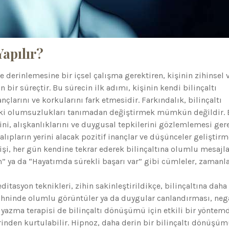
apılır?
ve derinlemesine bir içsel çalışma gerektiren, kişinin zihinsel 
bir süreçtir. Bu sürecin ilk adımı, kişinin kendi bilinçaltı
larını ve korkularını fark etmesidir. Farkındalık, bilinçaltı
ki olumsuzlukları tanımadan değiştirmek mümkün değildir.
ni, alışkanlıklarını ve duygusal tepkilerini gözlemlemesi gere
lıpların yerini alacak pozitif inançlar ve düşünceler geliştirm
şi, her gün kendine tekrar ederek bilinçaltına olumlu mesajla
 ya da “Hayatımda sürekli başarı var” gibi cümleler, zamanl
tasyon teknikleri, zihin sakinleştirildikçe, bilinçaltına daha
zihninde olumlu görüntüler ya da duygular canlandırması, nega
 yazma terapisi de bilinçaltı dönüşümü için etkili bir yöntemd
rinden kurtulabilir. Hipnoz, daha derin bir bilinçaltı dönüşüm