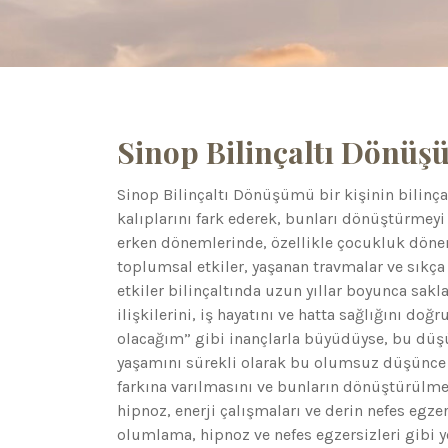
Sinop Bilinçaltı Dönü
Sinop Bilinçaltı Dönüşümü bir kişinin bilinç
kalıplarını fark ederek, bunları dönüştürmeyi 
erken dönemlerinde, özellikle çocukluk dönemle
toplumsal etkiler, yaşanan travmalar ve sıkça 
etkiler bilinçaltında uzun yıllar boyunca sakl
ilişkilerini, iş hayatını ve hatta sağlığını doğr
olacağım” gibi inançlarla büyüdüyse, bu düşünc
yaşamını sürekli olarak bu olumsuz düşünce y
farkına varılmasını ve bunların dönüştürülm
hipnoz, enerji çalışmaları ve derin nefes egzers
olumlama, hipnoz ve nefes egzersizleri gibi y