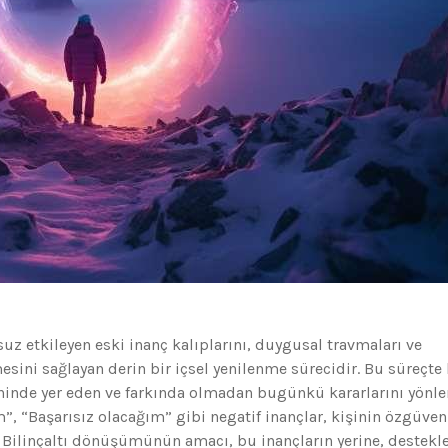
uz etkileyen eski inanç kalıplarını, duygusal travmaları ve
sini sağlayan derin bir içsel yenilenme sürecidir. Bu süreçte 
ninde yer eden ve farkında olmadan bugünkü kararlarını yönle
”, “Başarısız olacağım” gibi negatif inançlar, kişinin özgüven
lir. Bilinçaltı dönüşümünün amacı, bu inançların yerine, destekle