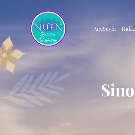
AnaSayfa
Hakk
Sino