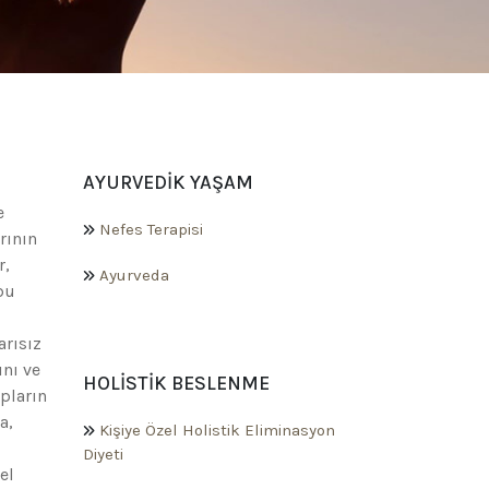
AYURVEDIK YAŞAM
e
Nefes Terapisi
rının
r,
Ayurveda
bu
arısız
ını ve
HOLISTIK BESLENME
pların
a,
Kişiye Özel Holistik Eliminasyon
Diyeti
el