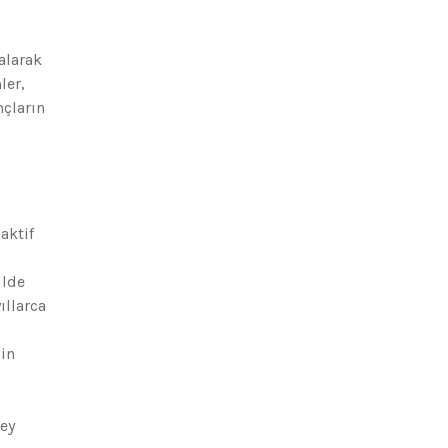
n
alarak
ler,
nçların
aktif
ilde
ıllarca
nin
rey