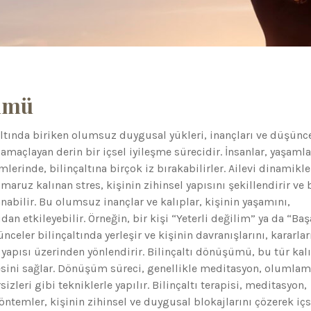
şümü
altında biriken olumsuz duygusal yükleri, inançları ve düşünc
amaçlayan derin bir içsel iyileşme sürecidir. İnsanlar, yaşamla
rinde, bilinçaltına birçok iz bırakabilirler. Ailevi dinamikle
maruz kalınan stres, kişinin zihinsel yapısını şekillendirir ve 
anabilir. Bu olumsuz inançlar ve kalıplar, kişinin yaşamını,
udan etkileyebilir. Örneğin, bir kişi “Yeterli değilim” ya da “Baş
eler bilinçaltında yerleşir ve kişinin davranışlarını, kararlar
apısı üzerinden yönlendirir. Bilinçaltı dönüşümü, bu tür kalı
esini sağlar. Dönüşüm süreci, genellikle meditasyon, olumlam
izleri gibi tekniklerle yapılır. Bilinçaltı terapisi, meditasyon,
öntemler, kişinin zihinsel ve duygusal blokajlarını çözerek içs