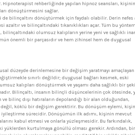
. Hipnoterapist rehberliğinde yapılan hipnoz seansları, kişini
ları dönüştürmesini sağlar.
 de bilinçaltını dönüştürmek için faydalı olabilir. Derin nefes 
i azaltır ve bilinçaltındaki tıkanıklıkları açar. Tüm bu yöntem
, bilinçaltındaki olumsuz kalıpların yerine yeni ve sağlıklı ina
ümün önemli bir parçasıdır ve hem zihinsel hem de duygusal
gusal düzeyde derinlemesine bir değişim yaratmayı amaçlayan 
eğiştirmekle sınırlı değildir; duygusal bağları kesmek, eski
umsuz kalıpları dönüştürmek ve yaşamı daha sağlıklı bir şek
dır. Bilinçaltı, insanın bilinçli düşüncelerinin çok ötesinde, y
 ve bilinç dışı hatıraların depolandığı bir alan olduğundan,
değil, köklü bir değişim gerektirir. Bu dönüşüm eylemi, kişi
k iyileştirme sürecidir. Dönüşümün ilk adımı, kişinin mevcut
arını kabul etmesi ve onlarla yüzleşmesidir. Bu farkındalık,
ki yüklerden kurtulmaya gönüllü olması gerekir. Ardından, bi