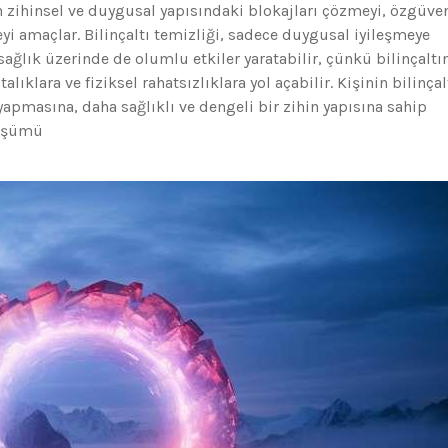
zihinsel ve duygusal yapısındaki blokajları çözmeyi, özgüve
eyi amaçlar. Bilinçaltı temizliği, sadece duygusal iyileşmeye
ğlık üzerinde de olumlu etkiler yaratabilir, çünkü bilinçaltı
lıklara ve fiziksel rahatsızlıklara yol açabilir. Kişinin bilinçal
apmasına, daha sağlıklı ve dengeli bir zihin yapısına sahip
nüşümü