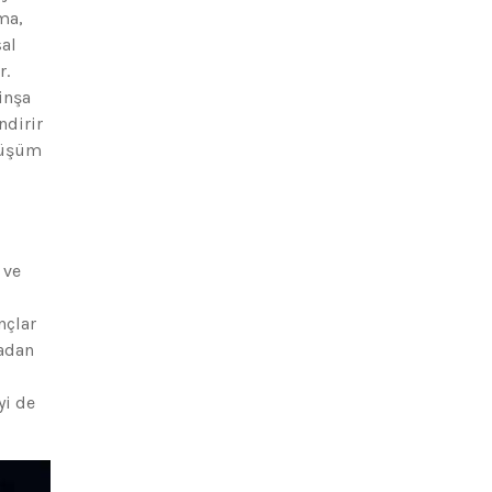
ma,
sal
r.
inşa
ndirir
önüşüm
 ve
nçlar
madan
yi de