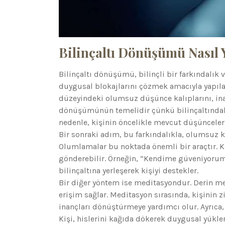
Bilinçaltı Dönüşümü Nasıl Y
Bilinçaltı dönüşümü, bilinçli bir farkındalık 
duygusal blokajlarını çözmek amacıyla yapılan 
düzeyindeki olumsuz düşünce kalıplarını, inanç
dönüşümünün temelidir çünkü bilinçaltında
nedenle, kişinin öncelikle mevcut düşünceleri
Bir sonraki adım, bu farkındalıkla, olumsuz ka
Olumlamalar bu noktada önemli bir araçtır. Ki
gönderebilir. Örneğin, “Kendime güveniyorum”
bilinçaltına yerleşerek kişiyi destekler.
Bir diğer yöntem ise meditasyondur. Derin medi
erişim sağlar. Meditasyon sırasında, kişinin 
inançları dönüştürmeye yardımcı olur. Ayrıca,
Kişi, hislerini kağıda dökerek duygusal yükle