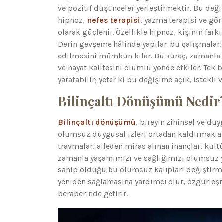
ve pozitif düşünceler yerleştirmektir. Bu deği
hipnoz,
nefes terapisi
, yazma terapisi ve gö
olarak güçlenir. Özellikle hipnoz, kişinin fa
Derin gevşeme hâlinde yapılan bu çalışmalar,
edilmesini mümkün kılar. Bu süreç, zamanla bi
ve hayat kalitesini olumlu yönde etkiler. Tek b
yaratabilir; yeter ki bu değişime açık, istekli v
Bilinçaltı Dönüşümü Nedir
Bilinçaltı dönüşümü
, bireyin zihinsel ve du
olumsuz duygusal izleri ortadan kaldırmak ama
travmalar, aileden miras alınan inançlar, kültü
zamanla yaşamımızı ve sağlığımızı olumsuz yö
sahip olduğu bu olumsuz kalıpları değiştirme
yeniden sağlamasına yardımcı olur, özgürleşme
beraberinde getirir.