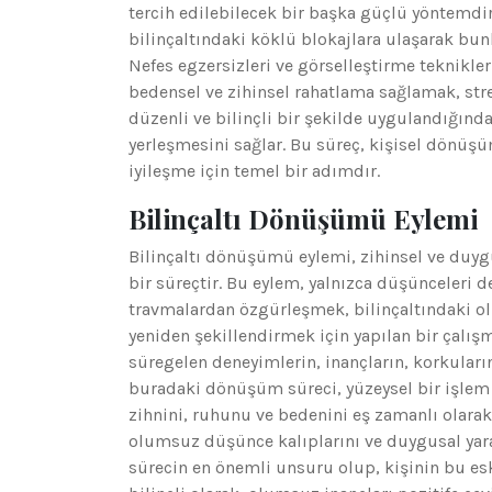
tercih edilebilecek bir başka güçlü yöntemdir
bilinçaltındaki köklü blokajlara ulaşarak bun
Nefes egzersizleri ve görselleştirme teknikleri
bedensel ve zihinsel rahatlama sağlamak, stres
düzenli ve bilinçli bir şekilde uygulandığında
yerleşmesini sağlar. Bu süreç, kişisel dönüş
iyileşme için temel bir adımdır.
Bilinçaltı Dönüşümü Eylemi
Bilinçaltı dönüşümü eylemi, zihinsel ve duy
bir süreçtir. Bu eylem, yalnızca düşünceleri d
travmalardan özgürleşmek, bilinçaltındaki ol
yeniden şekillendirmek için yapılan bir çalışma
süregelen deneyimlerin, inançların, korkuların
buradaki dönüşüm süreci, yüzeysel bir işlem 
zihnini, ruhunu ve bedenini eş zamanlı olara
olumsuz düşünce kalıplarını ve duygusal yaral
sürecin en önemli unsuru olup, kişinin bu es