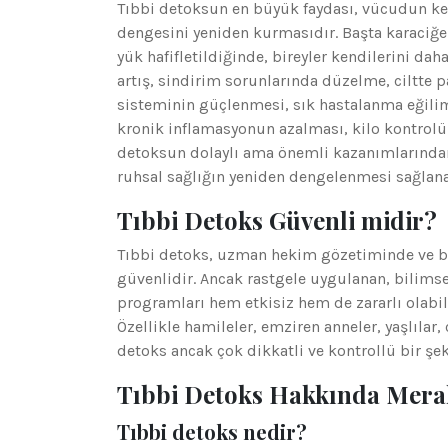
Tıbbi detoksun en büyük faydası, vücudun ke
dengesini yeniden kurmasıdır. Başta karaciğe
yük hafifletildiğinde, bireyler kendilerini dah
artış, sindirim sorunlarında düzelme, ciltte 
sisteminin güçlenmesi, sık hastalanma eğilim
kronik inflamasyonun azalması, kilo kontrol
detoksun dolaylı ama önemli kazanımlarındand
ruhsal sağlığın yeniden dengelenmesi sağlanara
Tıbbi Detoks Güvenli midir?
Tıbbi detoks, uzman hekim gözetiminde ve bi
güvenlidir. Ancak rastgele uygulanan, bilimse
programları hem etkisiz hem de zararlı olabili
Özellikle hamileler, emziren anneler, yaşlılar,
detoks ancak çok dikkatli ve kontrollü bir şe
Tıbbi Detoks Hakkında Mera
Tıbbi detoks nedir?