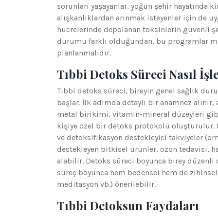
sorunları yaşayanlar, yoğun şehir hayatında ki
alışkanlıklardan arınmak isteyenler için de u
hücrelerinde depolanan toksinlerin güvenli şe
durumu farklı olduğundan, bu programlar mu
planlanmalıdır.
Tıbbi Detoks Süreci Nasıl İşl
Tıbbi detoks süreci, bireyin genel sağlık duru
başlar. İlk adımda detaylı bir anamnez alınır, 
metal birikimi, vitamin-mineral düzeyleri gibi
kişiye özel bir detoks protokolü oluşturulur
ve detoksifikasyon destekleyici takviyeler (örn
destekleyen bitkisel ürünler, ozon tedavisi, h
alabilir. Detoks süreci boyunca birey düzenli
süreç boyunca hem bedensel hem de zihinsel ar
meditasyon vb.) önerilebilir.
Tıbbi Detoksun Faydaları