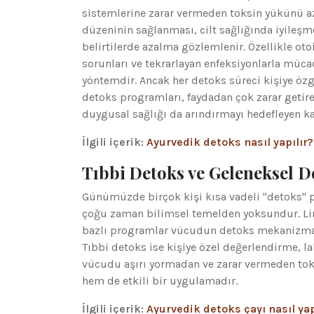
sistemlerine zarar vermeden toksin yükünü az
düzeninin sağlanması, cilt sağlığında iyileş
belirtilerde azalma gözlemlenir. Özellikle ot
sorunları ve tekrarlayan enfeksiyonlarla mücad
yöntemdir. Ancak her detoks süreci kişiye 
detoks programları, faydadan çok zarar getire
duygusal sağlığı da arındırmayı hedefleyen ka
İlgili içerik:
Ayurvedik detoks nasıl yapılır?
Tıbbi Detoks ve Geleneksel D
Günümüzde birçok kişi kısa vadeli "detoks" p
çoğu zaman bilimsel temelden yoksundur. Limo
bazlı programlar vücudun detoks mekanizmaları
Tıbbi detoks ise kişiye özel değerlendirme, l
vücudu aşırı yormadan ve zarar vermeden toks
hem de etkili bir uygulamadır.
İlgili içerik:
Ayurvedik detoks çayı nasıl yap