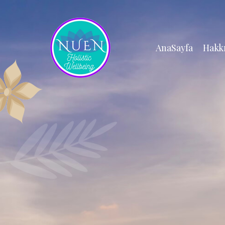
AnaSayfa
Hakk