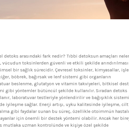
el detoks arasındaki fark nedir? Tıbbi detoksun amaçları nele
 vücudun toksinlerden güvenli ve etkili şekilde arındırılması
el bir sağlık sürecidir. Çevresel toksinler, kimyasallar, işl
ciğer, böbrek, bağırsak ve lenf sistemi gibi organların
atuar beslenme, glutatyon ve vitamin takviyeleri, bitkisel dest
mi gibi yöntemler bütüncül şekilde kullanılır. Sıradan detoks
anır, laboratuvar testleriyle yönlendirilir ve bağışıklık sistemi
iyileşme sağlar. Enerji artışı, uyku kalitesinde iyileşme, cilt
lma gibi faydalar sunan bu süreç, özellikle otoimmün hastalı
yanlar için önemli bir destek yöntemi olabilir. Ancak her bire
s mutlaka uzman kontrolünde ve kişiye özel şekilde