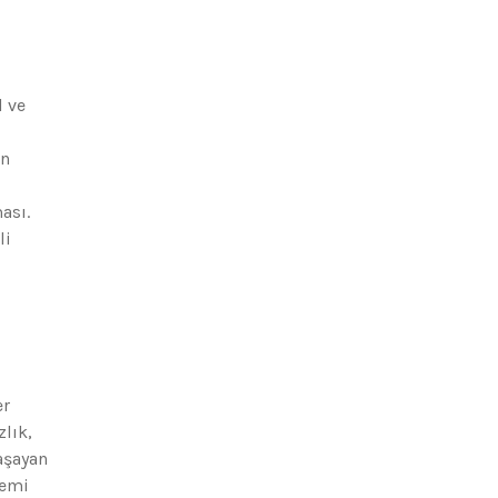
l ve
on
ası.
li
er
zlık,
yaşayan
temi