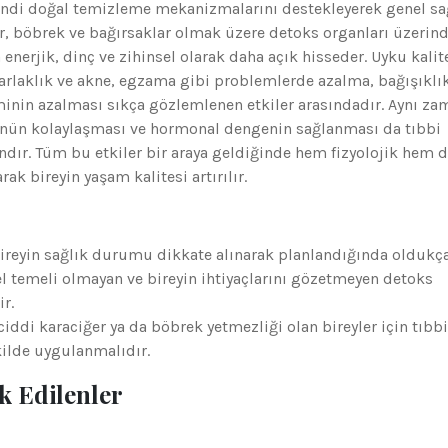
ndi doğal temizleme mekanizmalarını destekleyerek genel sa
r, böbrek ve bağırsaklar olmak üzere detoks organları üzerin
a enerjik, dinç ve zihinsel olarak daha açık hisseder. Uyku kali
parlaklık ve akne, egzama gibi problemlerde azalma, bağışıklı
inin azalması sıkça gözlemlenen etkiler arasındadır. Aynı z
ünün kolaylaşması ve hormonal dengenin sağlanması da tıbbi
ır. Tüm bu etkiler bir araya geldiğinde hem fizyolojik hem 
k bireyin yaşam kalitesi artırılır.
reyin sağlık durumu dikkate alınarak planlandığında oldukç
l temeli olmayan ve bireyin ihtiyaçlarını gözetmeyen detoks
r.
 ciddi karaciğer ya da böbrek yetmezliği olan bireyler için tıbbi
kilde uygulanmalıdır.
k Edilenler