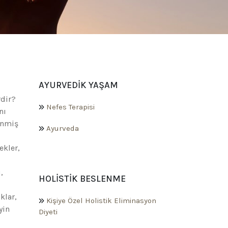
AYURVEDIK YAŞAM
rdir?
Nefes Terapisi
nı
enmiş
Ayurveda
ekler,
,
HOLISTIK BESLENME
klar,
Kişiye Özel Holistik Eliminasyon
yin
Diyeti