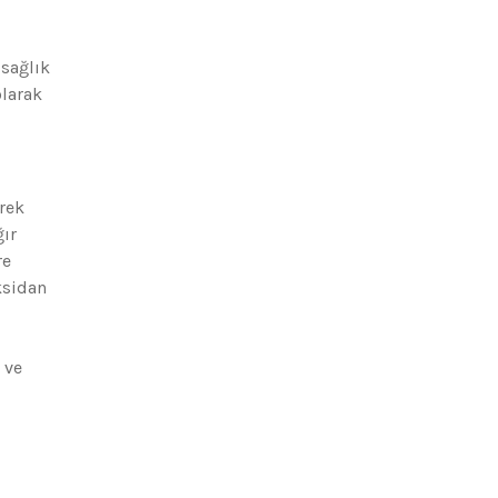
 sağlık
larak
erek
ğır
re
ksidan
 ve