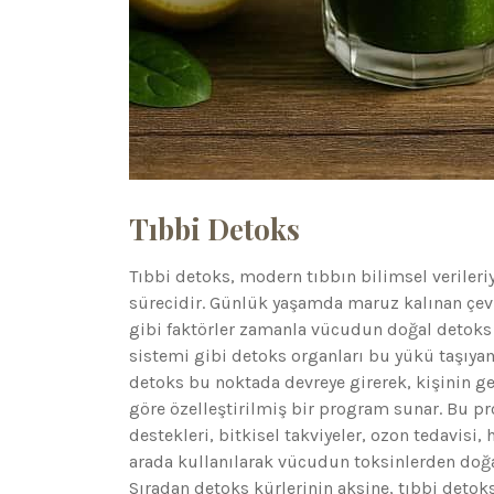
Tıbbi Detoks
Tıbbi detoks, modern tıbbın bilimsel verileriy
sürecidir. Günlük yaşamda maruz kalınan çevre
gibi faktörler zamanla vücudun doğal detoks si
sistemi gibi detoks organları bu yükü taşıyama
detoks bu noktada devreye girerek, kişinin g
göre özelleştirilmiş bir program sunar. Bu p
destekleri, bitkisel takviyeler, ozon tedavisi
arada kullanılarak vücudun toksinlerden doğal
Sıradan detoks kürlerinin aksine, tıbbi detok