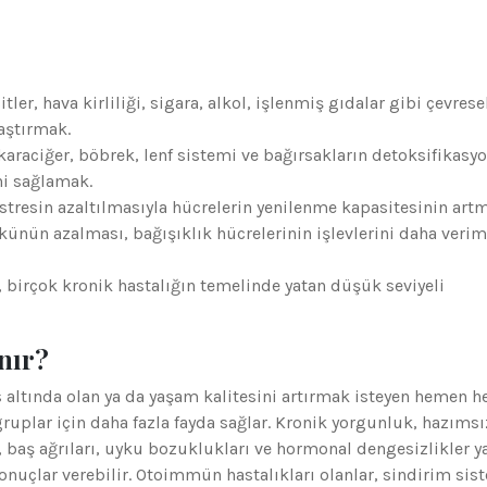
ler, hava kirliliği, sigara, alkol, işlenmiş gıdalar gibi çevrese
aştırmak.
karaciğer, böbrek, lenf sistemi ve bağırsakların detoksifikasy
ni sağlamak.
stresin azaltılmasıyla hücrelerin yenilenme kapasitesinin artm
ünün azalması, bağışıklık hücrelerinin işlevlerini daha verim
 birçok kronik hastalığın temelinde yatan düşük seviyeli
nır?
s altında olan ya da yaşam kalitesini artırmak isteyen hemen h
gruplar için daha fazla fayda sağlar. Kronik yorgunluk, hazımsı
r, baş ağrıları, uyku bozuklukları ve hormonal dengesizlikler 
nuçlar verebilir. Otoimmün hastalıkları olanlar, sindirim sis