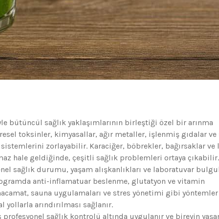
le bütüncül sağlık yaklaşımlarının birleştiği özel bir arınma
sel toksinler, kimyasallar, ağır metaller, işlenmiş gıdalar ve 
stemlerini zorlayabilir. Karaciğer, böbrekler, bağırsaklar ve 
z hale geldiğinde, çeşitli sağlık problemleri ortaya çıkabilir.
enel sağlık durumu, yaşam alışkanlıkları ve laboratuvar bulgu
rogramda anti-inflamatuar beslenme, glutatyon ve vitamin
, hacamat, sauna uygulamaları ve stres yönetimi gibi yöntemler
 yollarla arındırılması sağlanır.
s profesyonel sağlık kontrolü altında uygulanır ve bireyin yaş