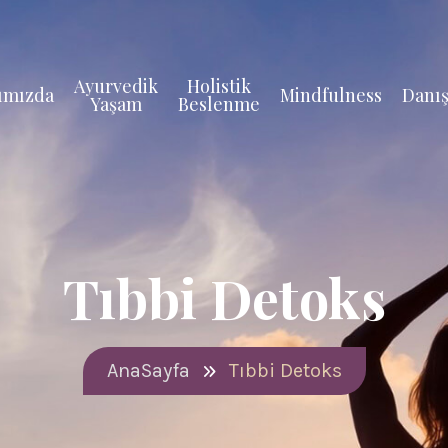
Ayurvedik
Holistik
ımızda
Mindfulness
Danış
Yaşam
Beslenme
Tıbbi Detoks
AnaSayfa
Tıbbi Detoks