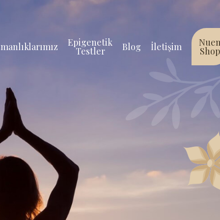
Epigenetik
Nue
manlıklarımız
Blog
İletişim
Testler
Sho