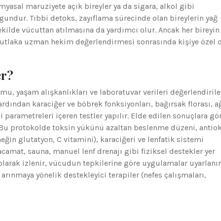
myasal maruziyete açık bireyler ya da sigara, alkol gibi
ygundur. Tıbbi detoks, zayıflama sürecinde olan bireylerin yağ
kilde vücuttan atılmasına da yardımcı olur. Ancak her bireyin
tlaka uzman hekim değerlendirmesi sonrasında kişiye özel o
er?
mu, yaşam alışkanlıkları ve laboratuvar verileri değerlendiril
ardından karaciğer ve böbrek fonksiyonları, bağırsak florası, a
 parametreleri içeren testler yapılır. Elde edilen sonuçlara gö
. Bu protokolde toksin yükünü azaltan beslenme düzeni, antio
eğin glutatyon, C vitamini), karaciğeri ve lenfatik sistemi
acamat, sauna, manuel lenf drenajı gibi fiziksel destekler yer
 olarak izlenir, vücudun tepkilerine göre uygulamalar uyarlanır
ınmaya yönelik destekleyici terapiler (nefes çalışmaları,