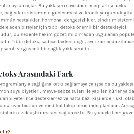
altmayı amaçlar. Bu yaklaşım sayesinde enerji artışı, uyku
me, bağışıklık sisteminin güçlenmesi ve kronik yorgunluk gibi
oimmün hastalıklar, hormonal dengesizlikler, sindirim sistemi
ele eden bireyler için tıbbi detoks önemli bir destekleyici
özgüdür; bu nedenle hekim gözetimi olmadan uygulanan popül
bilir. Tıbbi detoks, sadece bedeni değil, aynı zamanda zihinse
psamlı ve güvenli bir sağlık yaklaşımıdır.
etoks Arasındaki Fark
rogramlarıyla sağlığına katkı sağlamaya çalışsa da bu yaklaş
n suyu diyetleri, meyve-sebze suları ile yapılan kürler ya da
nı yeterince desteklemez ve hatta bazı kişilerde riskli olabi
aboratuvar testleri ve medikal takip temelinde planlanır. Amaç
inlerin uzaklaştırılmasını sağlamaktır. Bu yönüyle hem güve
ılır?