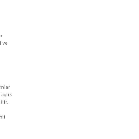
er
l ve
ımlar
 açlık
lir.
;
nli