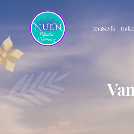
AnaSayfa
Hakk
Van