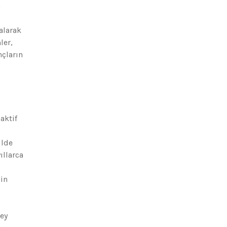
n
alarak
ler,
nçların
aktif
ilde
ıllarca
nin
rey