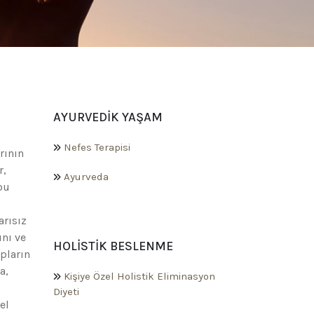
AYURVEDIK YAŞAM
Nefes Terapisi
rının
r,
Ayurveda
bu
arısız
ını ve
HOLISTIK BESLENME
pların
a,
Kişiye Özel Holistik Eliminasyon
Diyeti
el