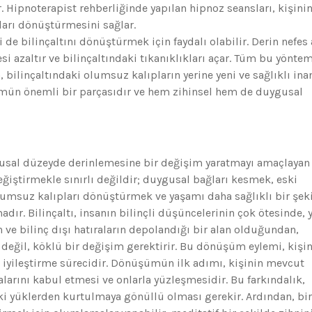
. Hipnoterapist rehberliğinde yapılan hipnoz seansları, kişini
ları dönüştürmesini sağlar.
 de bilinçaltını dönüştürmek için faydalı olabilir. Derin nefes 
i azaltır ve bilinçaltındaki tıkanıklıkları açar. Tüm bu yöntem
, bilinçaltındaki olumsuz kalıpların yerine yeni ve sağlıklı ina
ümün önemli bir parçasıdır ve hem zihinsel hem de duygusal
gusal düzeyde derinlemesine bir değişim yaratmayı amaçlayan 
eğiştirmekle sınırlı değildir; duygusal bağları kesmek, eski
umsuz kalıpları dönüştürmek ve yaşamı daha sağlıklı bir şek
dır. Bilinçaltı, insanın bilinçli düşüncelerinin çok ötesinde, y
 ve bilinç dışı hatıraların depolandığı bir alan olduğundan,
değil, köklü bir değişim gerektirir. Bu dönüşüm eylemi, kişi
k iyileştirme sürecidir. Dönüşümün ilk adımı, kişinin mevcut
arını kabul etmesi ve onlarla yüzleşmesidir. Bu farkındalık,
ki yüklerden kurtulmaya gönüllü olması gerekir. Ardından, bi