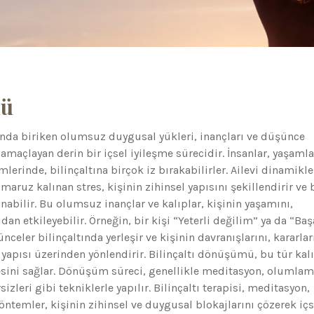
mü
tında biriken olumsuz duygusal yükleri, inançları ve düşünce
amaçlayan derin bir içsel iyileşme sürecidir. İnsanlar, yaşamla
rinde, bilinçaltına birçok iz bırakabilirler. Ailevi dinamikle
maruz kalınan stres, kişinin zihinsel yapısını şekillendirir ve 
anabilir. Bu olumsuz inançlar ve kalıplar, kişinin yaşamını,
udan etkileyebilir. Örneğin, bir kişi “Yeterli değilim” ya da “Baş
eler bilinçaltında yerleşir ve kişinin davranışlarını, kararlar
apısı üzerinden yönlendirir. Bilinçaltı dönüşümü, bu tür kalı
esini sağlar. Dönüşüm süreci, genellikle meditasyon, olumlam
izleri gibi tekniklerle yapılır. Bilinçaltı terapisi, meditasyon,
öntemler, kişinin zihinsel ve duygusal blokajlarını çözerek içs