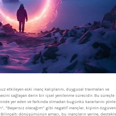
uz etkileyen eski inanç kalıplarını, duygusal travmaları ve
sini sağlayan derin bir içsel yenilenme sürecidir. Bu süreçte 
ninde yer eden ve farkında olmadan bugünkü kararlarını yönle
”, “Başarısız olacağım” gibi negatif inançlar, kişinin özgüven
lir. Bilinçaltı dönüşümünün amacı, bu inançların yerine, destekle