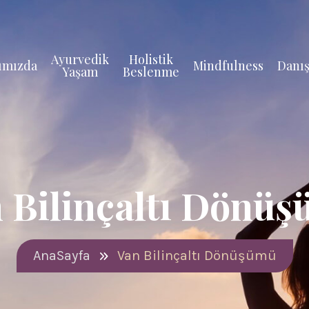
Ayurvedik
Holistik
ımızda
Mindfulness
Danış
Yaşam
Beslenme
 Bilinçaltı Dönü
AnaSayfa
Van Bilinçaltı Dönüşümü