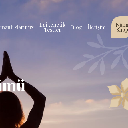
Epigenetik
Nue
manlıklarımız
Blog
İletişim
Testler
Sho
şümü