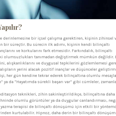
apılır?
ve derinlemesine bir içsel çalışma gerektiren, kişinin zihinsel 
bir süreçtir. Bu sürecin ilk adımı, kişinin kendi bilinçaltı
larını ve korkularını fark etmesidir. Farkındalık, bilinçaltı
ki olumsuzlukları tanımadan değiştirmek mümkün değildir.
ni, alışkanlıklarını ve duygusal tepkilerini gözlemlemesi gere
lıpların yerini alacak pozitif inançlar ve düşünceler geliştirm
şi, her gün kendine tekrar ederek bilinçaltına olumlu mesajla
 ya da “Hayatımda sürekli başarı var” gibi cümleler, zamanl
tasyon teknikleri, zihin sakinleştirildikçe, bilinçaltına daha
zihninde olumlu görüntüler ya da duygular canlandırması, nega
 yazma terapisi de bilinçaltı dönüşümü için etkili bir yöntemd
rinden kurtulabilir. Hipnoz, daha derin bir bilinçaltı dönüşüm