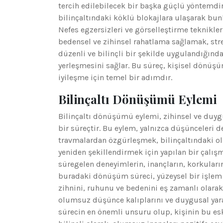
tercih edilebilecek bir başka güçlü yöntemdir
bilinçaltındaki köklü blokajlara ulaşarak bun
Nefes egzersizleri ve görselleştirme teknikleri
bedensel ve zihinsel rahatlama sağlamak, stres
düzenli ve bilinçli bir şekilde uygulandığında
yerleşmesini sağlar. Bu süreç, kişisel dönüş
iyileşme için temel bir adımdır.
Bilinçaltı Dönüşümü Eylemi
Bilinçaltı dönüşümü eylemi, zihinsel ve duy
bir süreçtir. Bu eylem, yalnızca düşünceleri d
travmalardan özgürleşmek, bilinçaltındaki ol
yeniden şekillendirmek için yapılan bir çalışma
süregelen deneyimlerin, inançların, korkuların
buradaki dönüşüm süreci, yüzeysel bir işlem 
zihnini, ruhunu ve bedenini eş zamanlı olara
olumsuz düşünce kalıplarını ve duygusal yaral
sürecin en önemli unsuru olup, kişinin bu es