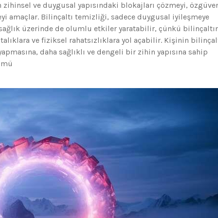
zihinsel ve duygusal yapısındaki blokajları çözmeyi, özgüve
eyi amaçlar. Bilinçaltı temizliği, sadece duygusal iyileşmeye
ğlık üzerinde de olumlu etkiler yaratabilir, çünkü bilinçaltı
lıklara ve fiziksel rahatsızlıklara yol açabilir. Kişinin bilinçal
apmasına, daha sağlıklı ve dengeli bir zihin yapısına sahip
şümü