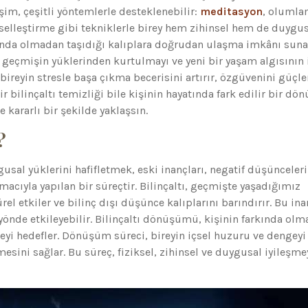
şim, çeşitli yöntemlerle desteklenebilir:
meditasyon
, olumla
rselleştirme gibi tekniklerle birey hem zihinsel hem de duygu
rkında olmadan taşıdığı kalıplara doğrudan ulaşma imkânı suna
 geçmişin yüklerinden kurtulmayı ve yeni bir yaşam algısının 
reyin stresle başa çıkma becerisini artırır, özgüvenini güçle
ir bilinçaltı temizliği bile kişinin hayatında fark edilir bir d
e kararlı bir şekilde yaklaşsın.
?
ygusal yüklerini hafifletmek, eski inançları, negatif düşünceleri
cıyla yapılan bir süreçtir. Bilinçaltı, geçmişte yaşadığımız
rel etkiler ve bilinç dışı düşünce kalıplarını barındırır. Bu ina
nde etkileyebilir. Bilinçaltı dönüşümü, kişinin farkında ol
yi hedefler. Dönüşüm süreci, bireyin içsel huzuru ve dengeyi
sini sağlar. Bu süreç, fiziksel, zihinsel ve duygusal iyileşme