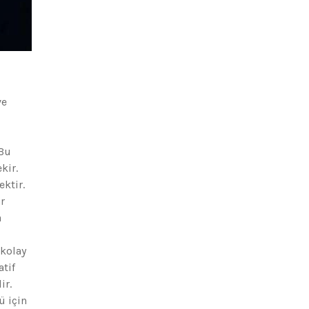
ve
 Bu
kir.
ektir.
r
a
 kolay
tif
ir.
ü için