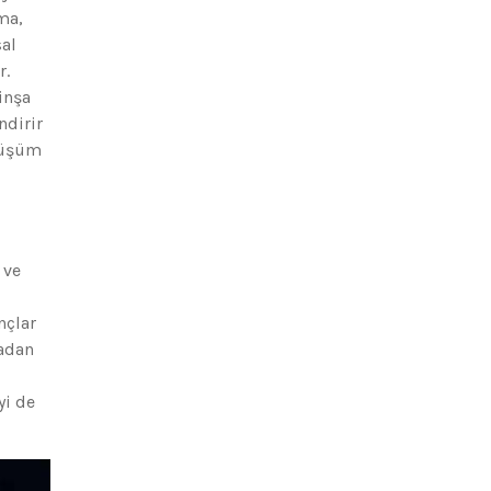
ma,
sal
r.
inşa
ndirir
önüşüm
 ve
nçlar
madan
yi de