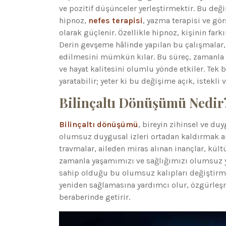
ve pozitif düşünceler yerleştirmektir. Bu deği
hipnoz,
nefes terapisi
, yazma terapisi ve gö
olarak güçlenir. Özellikle hipnoz, kişinin fa
Derin gevşeme hâlinde yapılan bu çalışmalar,
edilmesini mümkün kılar. Bu süreç, zamanla bi
ve hayat kalitesini olumlu yönde etkiler. Tek b
yaratabilir; yeter ki bu değişime açık, istekli v
Bilinçaltı Dönüşümü Nedir
Bilinçaltı dönüşümü
, bireyin zihinsel ve du
olumsuz duygusal izleri ortadan kaldırmak ama
travmalar, aileden miras alınan inançlar, kültü
zamanla yaşamımızı ve sağlığımızı olumsuz yö
sahip olduğu bu olumsuz kalıpları değiştirme
yeniden sağlamasına yardımcı olur, özgürleşme
beraberinde getirir.