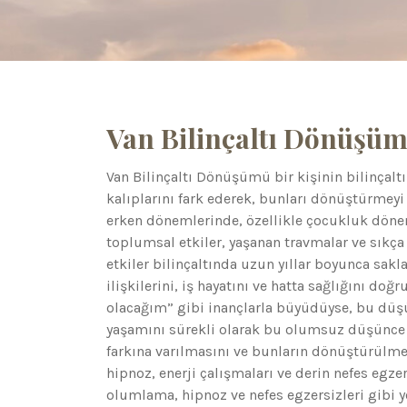
Van Bilinçaltı Dönüşü
Van Bilinçaltı Dönüşümü bir kişinin bilinçal
kalıplarını fark ederek, bunları dönüştürmeyi 
erken dönemlerinde, özellikle çocukluk dönemle
toplumsal etkiler, yaşanan travmalar ve sıkça 
etkiler bilinçaltında uzun yıllar boyunca sakl
ilişkilerini, iş hayatını ve hatta sağlığını doğr
olacağım” gibi inançlarla büyüdüyse, bu düşünc
yaşamını sürekli olarak bu olumsuz düşünce y
farkına varılmasını ve bunların dönüştürülm
hipnoz, enerji çalışmaları ve derin nefes egzers
olumlama, hipnoz ve nefes egzersizleri gibi y