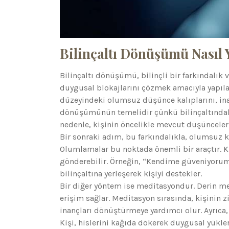
Bilinçaltı Dönüşümü Nasıl Y
Bilinçaltı dönüşümü, bilinçli bir farkındalık 
duygusal blokajlarını çözmek amacıyla yapılan 
düzeyindeki olumsuz düşünce kalıplarını, inanç
dönüşümünün temelidir çünkü bilinçaltında
nedenle, kişinin öncelikle mevcut düşünceleri
Bir sonraki adım, bu farkındalıkla, olumsuz ka
Olumlamalar bu noktada önemli bir araçtır. Ki
gönderebilir. Örneğin, “Kendime güveniyorum”
bilinçaltına yerleşerek kişiyi destekler.
Bir diğer yöntem ise meditasyondur. Derin medi
erişim sağlar. Meditasyon sırasında, kişinin 
inançları dönüştürmeye yardımcı olur. Ayrıca,
Kişi, hislerini kağıda dökerek duygusal yükle