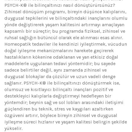
PSYCH-K® ile bilinçaltınızı nasıl dönüştürürsünüz?
Zihinsel dönüşüm programı, bireyin düşünce kalıplarını,
duygusal tepkilerini ve bilinçaltındaki inançlarını olumlu
yönde değiştirerek yaşam kalitesini artırmayı amaçlayan
kapsamlı bir süreçtir; bu programda fiziksel, zihinsel ve
ruhsal sağlığın bütüncül olarak ele alınması esas alınır.
Homeopatik tedaviler ile kendinizi iyileştirmek, vücudun
doğal iyileşme mekanizmalarını harekete geçirerek
hastalıkların kökenine odaklanan ve yan etkisiz doğal
maddelerle uygulanan tedavi yöntemidir; bu sayede
sadece belirtiler değil, aynı zamanda zihinsel ve
duygusal blokajlar da çözülür ve uzun vadeli denge
sağlanır. PSYCH-K® ile bilinçaltınızı dönüştürmek ise,
olumsuz ve kısıtlayıcı bilinçaltı inançları pozitif ve
destekleyici kalıplarla değiştirmeyi hedefleyen bir
yöntemdir; beynin sağ ve sol lobları arasındaki iletişimi
güçlendiren bu teknik, stres ve kaygıları azaltırken
özgüveni artırır, böylece bireyin zihinsel ve duygusal
iyileşme süreci hızlanır ve yaşam kalitesi belirgin şekilde
yükselir.