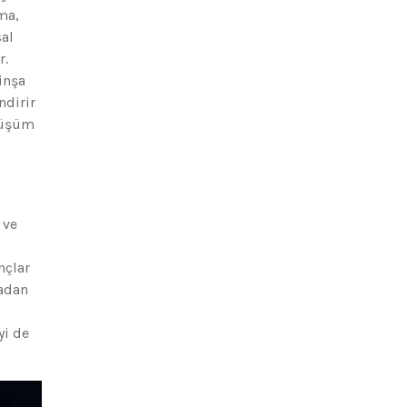
ma,
sal
r.
inşa
ndirir
önüşüm
 ve
nçlar
madan
yi de