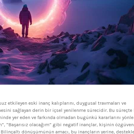
uz etkileyen eski inanç kalıplarını, duygusal travmaları ve
sini sağlayan derin bir içsel yenilenme sürecidir. Bu süreçte 
ninde yer eden ve farkında olmadan bugünkü kararlarını yönle
”, “Başarısız olacağım” gibi negatif inançlar, kişinin özgüven
lir. Bilinçaltı dönüşümünün amacı, bu inançların yerine, destekle