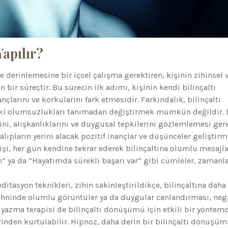
apılır?
ve derinlemesine bir içsel çalışma gerektiren, kişinin zihinsel 
bir süreçtir. Bu sürecin ilk adımı, kişinin kendi bilinçaltı
larını ve korkularını fark etmesidir. Farkındalık, bilinçaltı
ki olumsuzlukları tanımadan değiştirmek mümkün değildir.
ni, alışkanlıklarını ve duygusal tepkilerini gözlemlemesi gere
lıpların yerini alacak pozitif inançlar ve düşünceler geliştirm
şi, her gün kendine tekrar ederek bilinçaltına olumlu mesajla
 ya da “Hayatımda sürekli başarı var” gibi cümleler, zamanl
tasyon teknikleri, zihin sakinleştirildikçe, bilinçaltına daha
zihninde olumlu görüntüler ya da duygular canlandırması, nega
 yazma terapisi de bilinçaltı dönüşümü için etkili bir yöntemd
rinden kurtulabilir. Hipnoz, daha derin bir bilinçaltı dönüşüm