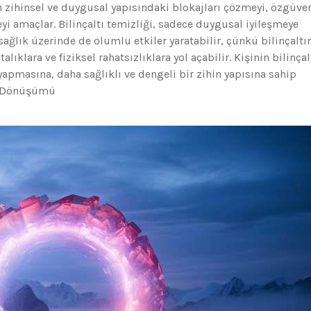
zihinsel ve duygusal yapısındaki blokajları çözmeyi, özgüve
eyi amaçlar. Bilinçaltı temizliği, sadece duygusal iyileşmeye
ğlık üzerinde de olumlu etkiler yaratabilir, çünkü bilinçaltı
lıklara ve fiziksel rahatsızlıklara yol açabilir. Kişinin bilinçal
apmasına, daha sağlıklı ve dengeli bir zihin yapısına sahip
tı Dönüşümü