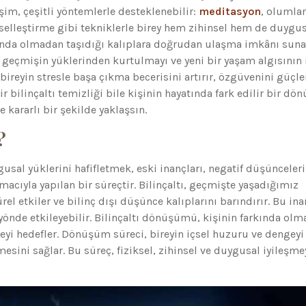
şim, çeşitli yöntemlerle desteklenebilir:
meditasyon
, olumla
rselleştirme gibi tekniklerle birey hem zihinsel hem de duygu
rkında olmadan taşıdığı kalıplara doğrudan ulaşma imkânı suna
 geçmişin yüklerinden kurtulmayı ve yeni bir yaşam algısının 
reyin stresle başa çıkma becerisini artırır, özgüvenini güçle
ir bilinçaltı temizliği bile kişinin hayatında fark edilir bir d
e kararlı bir şekilde yaklaşsın.
?
ygusal yüklerini hafifletmek, eski inançları, negatif düşünceleri
cıyla yapılan bir süreçtir. Bilinçaltı, geçmişte yaşadığımız
rel etkiler ve bilinç dışı düşünce kalıplarını barındırır. Bu ina
nde etkileyebilir. Bilinçaltı dönüşümü, kişinin farkında ol
yi hedefler. Dönüşüm süreci, bireyin içsel huzuru ve dengeyi
sini sağlar. Bu süreç, fiziksel, zihinsel ve duygusal iyileşme