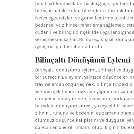
tercih edilebilecek bir başka güçlü yöntemdir
bilinçaltındaki köklü blokajlara ulaşarak bun
Nefes egzersizleri ve görselleştirme teknikleri
bedensel ve zihinsel rahatlama sağlamak, stres
düzenli ve bilinçli bir şekilde uygulandığında
yerleşmesini sağlar. Bu süreç, kişisel dönüş
iyileşme için temel bir adımdır.
Bilinçaltı Dönüşümü Eylemi
Bilinçaltı dönüşümü eylemi, zihinsel ve duy
bir süreçtir. Bu eylem, yalnızca düşünceleri d
travmalardan özgürleşmek, bilinçaltındaki ol
yeniden şekillendirmek için yapılan bir çalışma
süregelen deneyimlerin, inançların, korkuların
buradaki dönüşüm süreci, yüzeysel bir işlem 
zihnini, ruhunu ve bedenini eş zamanlı olara
olumsuz düşünce kalıplarını ve duygusal yaral
sürecin en önemli unsuru olup, kişinin bu es