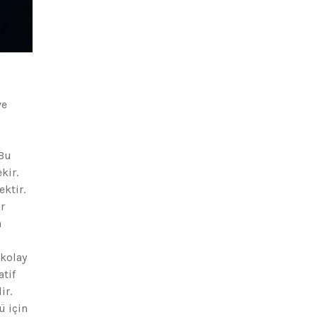
ve
 Bu
kir.
ektir.
r
a
 kolay
tif
ir.
ü için