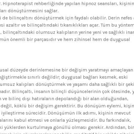
. Hipnoterapist rehberliğinde yapılan hipnoz seansları, kişini
ları dönüştürmesini sağlar.
 de bilinçaltını dönüştürmek için faydalı olabilir. Derin nefes 
i azaltır ve bilinçaltındaki tıkanıklıkları açar. Tüm bu yöntem
, bilinçaltındaki olumsuz kalıpların yerine yeni ve sağlıklı ina
ümün önemli bir parçasıdır ve hem zihinsel hem de duygusal
gusal düzeyde derinlemesine bir değişim yaratmayı amaçlayan 
eğiştirmekle sınırlı değildir; duygusal bağları kesmek, eski
umsuz kalıpları dönüştürmek ve yaşamı daha sağlıklı bir şek
dır. Bilinçaltı, insanın bilinçli düşüncelerinin çok ötesinde, y
 ve bilinç dışı hatıraların depolandığı bir alan olduğundan,
değil, köklü bir değişim gerektirir. Bu dönüşüm eylemi, kişi
k iyileştirme sürecidir. Dönüşümün ilk adımı, kişinin mevcut
arını kabul etmesi ve onlarla yüzleşmesidir. Bu farkındalık,
ki yüklerden kurtulmaya gönüllü olması gerekir. Ardından, bi