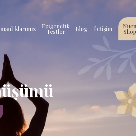
Epigenetik
Nue
manlıklarımız
Blog
İletişim
Testler
Sho
önüşümü