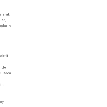
n
alarak
ler,
nçların
aktif
ilde
ıllarca
nin
rey