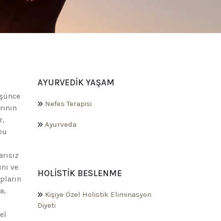
AYURVEDIK YAŞAM
üşünce
Nefes Terapisi
rının
r,
Ayurveda
bu
arısız
ını ve
HOLISTIK BESLENME
pların
a,
Kişiye Özel Holistik Eliminasyon
Diyeti
el