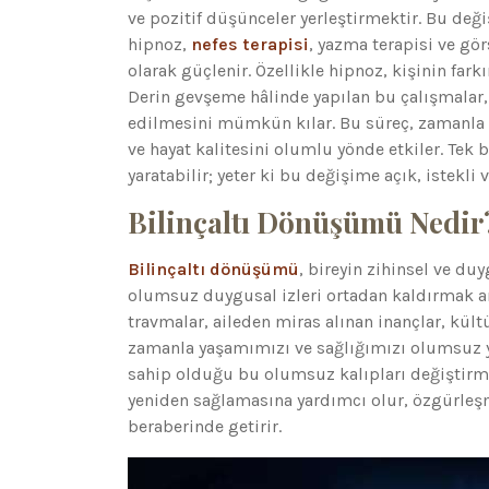
ve pozitif düşünceler yerleştirmektir. Bu deği
hipnoz,
nefes terapisi
, yazma terapisi ve gö
olarak güçlenir. Özellikle hipnoz, kişinin fa
Derin gevşeme hâlinde yapılan bu çalışmalar,
edilmesini mümkün kılar. Bu süreç, zamanla bi
ve hayat kalitesini olumlu yönde etkiler. Tek b
yaratabilir; yeter ki bu değişime açık, istekli v
Bilinçaltı Dönüşümü Nedir
Bilinçaltı dönüşümü
, bireyin zihinsel ve du
olumsuz duygusal izleri ortadan kaldırmak ama
travmalar, aileden miras alınan inançlar, kültü
zamanla yaşamımızı ve sağlığımızı olumsuz yö
sahip olduğu bu olumsuz kalıpları değiştirme
yeniden sağlamasına yardımcı olur, özgürleşme
beraberinde getirir.