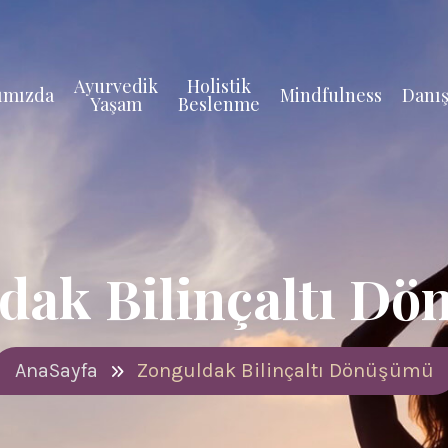
Ayurvedik
Holistik
ımızda
Mindfulness
Danış
Yaşam
Beslenme
dak Bilinçaltı D
AnaSayfa
Zonguldak Bilinçaltı Dönüşümü