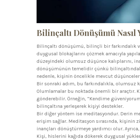
Bilinçaltı Dönüşümü Nasıl Y
Bilinçaltı dönüşümü, bilinçli bir farkındalık 
duygusal blokajlarını çözmek amacıyla yapılan 
düzeyindeki olumsuz düşünce kalıplarını, inanç
dönüşümünün temelidir çünkü bilinçaltında
nedenle, kişinin öncelikle mevcut düşünceleri
Bir sonraki adım, bu farkındalıkla, olumsuz ka
Olumlamalar bu noktada önemli bir araçtır. Ki
gönderebilir. Örneğin, “Kendime güveniyorum”
bilinçaltına yerleşerek kişiyi destekler.
Bir diğer yöntem ise meditasyondur. Derin medi
erişim sağlar. Meditasyon sırasında, kişinin 
inançları dönüştürmeye yardımcı olur. Ayrıca,
Kişi, hislerini kağıda dökerek duygusal yükle