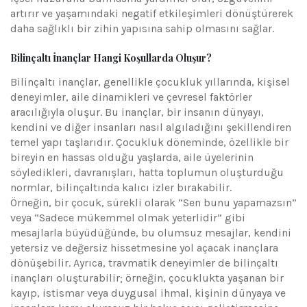
artırır ve yaşamındaki negatif etkileşimleri dönüştürerek
daha sağlıklı bir zihin yapısına sahip olmasını sağlar.
Bilinçaltı İnançlar Hangi Koşullarda Oluşur?
Bilinçaltı inançlar, genellikle çocukluk yıllarında, kişisel
deneyimler, aile dinamikleri ve çevresel faktörler
aracılığıyla oluşur. Bu inançlar, bir insanın dünyayı,
kendini ve diğer insanları nasıl algıladığını şekillendiren
temel yapı taşlarıdır. Çocukluk döneminde, özellikle bir
bireyin en hassas olduğu yaşlarda, aile üyelerinin
söyledikleri, davranışları, hatta toplumun oluşturduğu
normlar, bilinçaltında kalıcı izler bırakabilir.
Örneğin, bir çocuk, sürekli olarak “Sen bunu yapamazsın”
veya “Sadece mükemmel olmak yeterlidir” gibi
mesajlarla büyüdüğünde, bu olumsuz mesajlar, kendini
yetersiz ve değersiz hissetmesine yol açacak inançlara
dönüşebilir. Ayrıca, travmatik deneyimler de bilinçaltı
inançları oluşturabilir; örneğin, çocuklukta yaşanan bir
kayıp, istismar veya duygusal ihmal, kişinin dünyaya ve