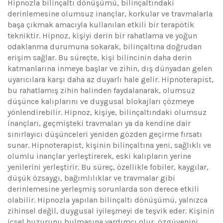
Hipnozla bilinçaltı dönüşümü, bilinçaltındaki
derinlemesine olumsuz inançlar, korkular ve travmalarla
başa çıkmak amacıyla kullanılan etkili bir terapötik
tekniktir. Hipnoz, kişiyi derin bir rahatlama ve yoğun
odaklanma durumuna sokarak, bilinçaltına doğrudan
erişim sağlar. Bu süreçte, kişi bilincinin daha derin
katmanlarına inmeye başlar ve zihin, dış dünyadan gelen
uyarıcılara karşı daha az duyarlı hale gelir. Hipnoterapist,
bu rahatlamış zihin halinden faydalanarak, olumsuz
düşünce kalıplarını ve duygusal blokajları çözmeye
yönlendirebilir. Hipnoz, kişiye, bilinçaltındaki olumsuz
inançları, geçmişteki travmaları ya da kendine dair
sınırlayıcı düşünceleri yeniden gözden geçirme fırsatı
sunar. Hipnoterapist, kişinin bilinçaltına yeni, sağlıklı ve
olumlu inançlar yerleştirerek, eski kalıpların yerine
yenilerini yerleştirir. Bu süreç, özellikle fobiler, kaygılar,
düşük özsaygı, bağımlılıklar ve travmalar gibi
derinlemesine yerleşmiş sorunlarda son derece etkili
olabilir. Hipnozla yapılan bilinçaltı dönüşümü, yalnızca
zihinsel değil, duygusal iyileşmeyi de teşvik eder. Kişinin
içsel huzurunu bulmasına yardımcı olur, özgüvenini