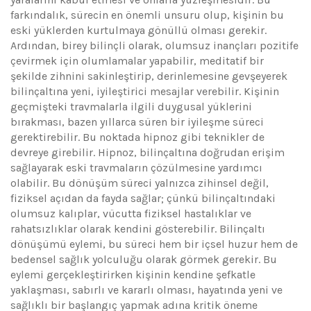
farkındalık, sürecin en önemli unsuru olup, kişinin bu
eski yüklerden kurtulmaya gönüllü olması gerekir.
Ardından, birey bilinçli olarak, olumsuz inançları pozitife
çevirmek için olumlamalar yapabilir, meditatif bir
şekilde zihnini sakinleştirip, derinlemesine gevşeyerek
bilinçaltına yeni, iyileştirici mesajlar verebilir. Kişinin
geçmişteki travmalarla ilgili duygusal yüklerini
bırakması, bazen yıllarca süren bir iyileşme süreci
gerektirebilir. Bu noktada hipnoz gibi teknikler de
devreye girebilir. Hipnoz, bilinçaltına doğrudan erişim
sağlayarak eski travmaların çözülmesine yardımcı
olabilir. Bu dönüşüm süreci yalnızca zihinsel değil,
fiziksel açıdan da fayda sağlar; çünkü bilinçaltındaki
olumsuz kalıplar, vücutta fiziksel hastalıklar ve
rahatsızlıklar olarak kendini gösterebilir. Bilinçaltı
dönüşümü eylemi, bu süreci hem bir içsel huzur hem de
bedensel sağlık yolculuğu olarak görmek gerekir. Bu
eylemi gerçekleştirirken kişinin kendine şefkatle
yaklaşması, sabırlı ve kararlı olması, hayatında yeni ve
sağlıklı bir başlangıç yapmak adına kritik öneme