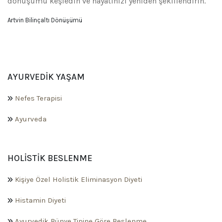
dönüşümü keşfedin ve hayatınızı yeniden şekillendirin.
Artvin Bilinçaltı Dönüşümü
AYURVEDIK YAŞAM
Nefes Terapisi
Ayurveda
HOLISTIK BESLENME
Kişiye Özel Holistik Eliminasyon Diyeti
Histamin Diyeti
Ayurvedik Bünye Tipine Göre Beslenme