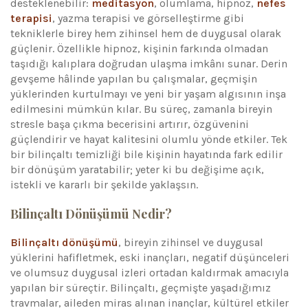
desteklenebilir:
meditasyon
, olumlama, hipnoz,
nefes
terapisi
, yazma terapisi ve görselleştirme gibi
tekniklerle birey hem zihinsel hem de duygusal olarak
güçlenir. Özellikle hipnoz, kişinin farkında olmadan
taşıdığı kalıplara doğrudan ulaşma imkânı sunar. Derin
gevşeme hâlinde yapılan bu çalışmalar, geçmişin
yüklerinden kurtulmayı ve yeni bir yaşam algısının inşa
edilmesini mümkün kılar. Bu süreç, zamanla bireyin
stresle başa çıkma becerisini artırır, özgüvenini
güçlendirir ve hayat kalitesini olumlu yönde etkiler. Tek
bir bilinçaltı temizliği bile kişinin hayatında fark edilir
bir dönüşüm yaratabilir; yeter ki bu değişime açık,
istekli ve kararlı bir şekilde yaklaşsın.
Bilinçaltı Dönüşümü Nedir?
Bilinçaltı dönüşümü
, bireyin zihinsel ve duygusal
yüklerini hafifletmek, eski inançları, negatif düşünceleri
ve olumsuz duygusal izleri ortadan kaldırmak amacıyla
yapılan bir süreçtir. Bilinçaltı, geçmişte yaşadığımız
travmalar, aileden miras alınan inançlar, kültürel etkiler