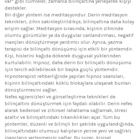
var” gibi cümleler, zamanla bilinçaltına yerleşerek kişiyi
destekler.
Bir diğer yöntem ise meditasyondur. Derin meditasyon
teknikleri, zihin sakinleştirildikçe, bilinçaltına daha kolay
erişim sağlar. Meditasyon sırasında, kişinin zihninde
olumlu görüntüler ya da duygular canlandırması, negatif
inançları dönüştürmeye yardımcı olur. Ayrıca, yazma
terapisi de bilinçaltı dönüşümü için etkili bir yöntemdir.
Kişi, hislerini kağıda dökerek duygusal yüklerinden
kurtulabilir. Hipnoz, daha derin bir bilinçaltı dönüşümü
için tercih edilebilecek bir başka güçlü yöntemdir.
Hipnoterapist rehberliğinde yapılan hipnoz seansları,
kişinin bilinçaltındaki köklü blokajlara ulaşarak bunları
dönüştürmesini sağlar.
Nefes egzersizleri ve görselleştirme teknikleri de
bilinçaltını dönüştürmek için faydalı olabilir. Derin nefes
alarak bedensel ve zihinsel rahatlama sağlamak, stresi
azaltır ve bilinçaltındaki tıkanıklıkları açar. Tüm bu
yöntemler, düzenli ve bilinçli bir şekilde uygulandığında,
bilinçaltındaki olumsuz kalıpların yerine yeni ve sağlıklı
inançların yerleşmesini sağlar. Bu süreç, kişisel