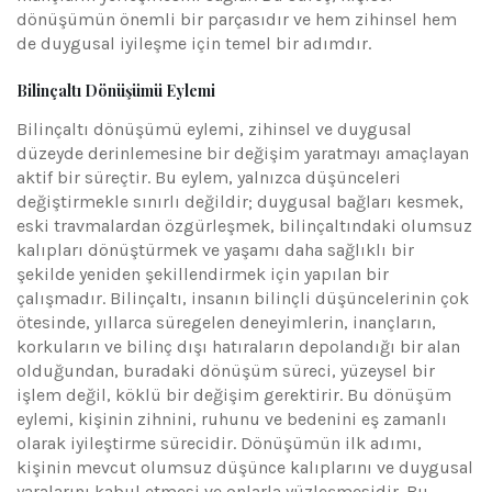
dönüşümün önemli bir parçasıdır ve hem zihinsel hem
de duygusal iyileşme için temel bir adımdır.
Bilinçaltı Dönüşümü Eylemi
Bilinçaltı dönüşümü eylemi, zihinsel ve duygusal
düzeyde derinlemesine bir değişim yaratmayı amaçlayan
aktif bir süreçtir. Bu eylem, yalnızca düşünceleri
değiştirmekle sınırlı değildir; duygusal bağları kesmek,
eski travmalardan özgürleşmek, bilinçaltındaki olumsuz
kalıpları dönüştürmek ve yaşamı daha sağlıklı bir
şekilde yeniden şekillendirmek için yapılan bir
çalışmadır. Bilinçaltı, insanın bilinçli düşüncelerinin çok
ötesinde, yıllarca süregelen deneyimlerin, inançların,
korkuların ve bilinç dışı hatıraların depolandığı bir alan
olduğundan, buradaki dönüşüm süreci, yüzeysel bir
işlem değil, köklü bir değişim gerektirir. Bu dönüşüm
eylemi, kişinin zihnini, ruhunu ve bedenini eş zamanlı
olarak iyileştirme sürecidir. Dönüşümün ilk adımı,
kişinin mevcut olumsuz düşünce kalıplarını ve duygusal
yaralarını kabul etmesi ve onlarla yüzleşmesidir. Bu