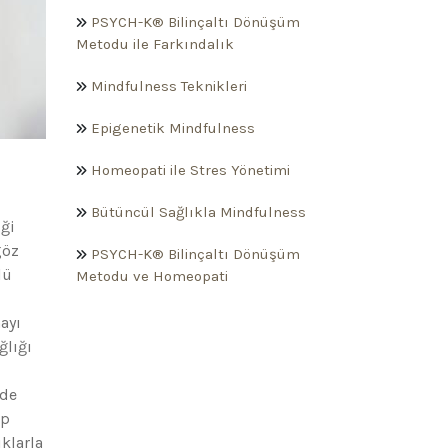
PSYCH-K® Bilinçaltı Dönüşüm
Metodu ile Farkındalık
Mindfulness Teknikleri
Epigenetik Mindfulness
Homeopati ile Stres Yönetimi
Bütüncül Sağlıkla Mindfulness
iği
göz
PSYCH-K® Bilinçaltı Dönüşüm
lü
Metodu ve Homeopati
ayı
ğlığı
ede
lp
klarla