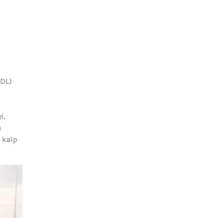
HDL)
i,
a
 kalp