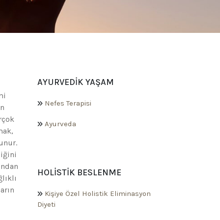
AYURVEDIK YAŞAM
mi
Nefes Terapisi
an
irçok
Ayurveda
mak,
unur.
iğini
sından
HOLISTIK BESLENME
lıklı
ların
Kişiye Özel Holistik Eliminasyon
Diyeti