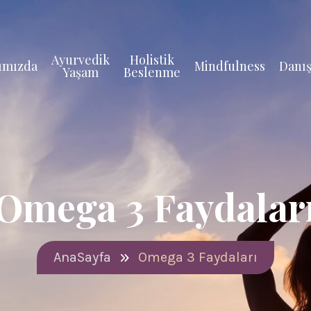
Ayurvedik
Holistik
ımızda
Mindfulness
Danış
Yaşam
Beslenme
Omega 3 Faydalar
AnaSayfa
Omega 3 Faydaları