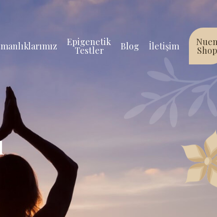
Epigenetik
Nue
manlıklarımız
Blog
İletişim
Testler
Sho
ı