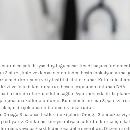
n vücudun en çok ihtiyaç duyduğu ancak kendi başına üretemed
ga 3 alımı, kalp ve damar sisteminden beyin fonksiyonlarına, 
 alanda koruyucu ve iyileştirici etkiler sunar. Kötü kolestero
 krizi ve felç riskini düşürür; beynin yapısında bulunan DHA
hali üzerinde olumlu etkiler sağlar. Aynı zamanda iltihaplanm
 çalışmasına katkıda bulunur. Bu nedenle omega 3, yalnızca sa
mek için de çok önemli bir destek unsurudur.
e Omega 3 balance testleri ile kişilerin Omega 3 gerçek seviy
ediyoruz. Çünkü her bireyin ihtiyacı farklıdır; kimisi için ka
erformans veya bağışıklık dengesi daha önemlidir. Düzenli aralı