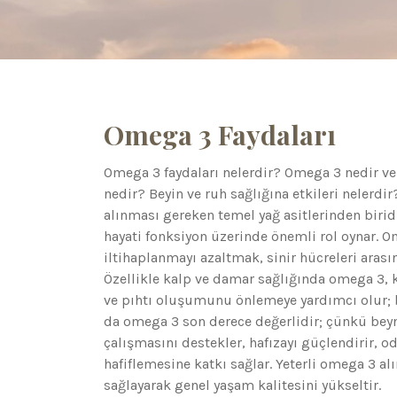
Omega 3 Faydaları
Omega 3 faydaları nelerdir? Omega 3 nedir v
nedir? Beyin ve ruh sağlığına etkileri nelerd
alınması gereken temel yağ asitlerinden birid
hayati fonksiyon üzerinde önemli rol oynar. O
iltihaplanmayı azaltmak, sinir hücreleri ara
Özellikle kalp ve damar sağlığında omega 3, k
ve pıhtı oluşumunu önlemeye yardımcı olur; bu 
da omega 3 son derece değerlidir; çünkü beyn
çalışmasını destekler, hafızayı güçlendirir, o
hafiflemesine katkı sağlar. Yeterli omega 3 a
sağlayarak genel yaşam kalitesini yükseltir.