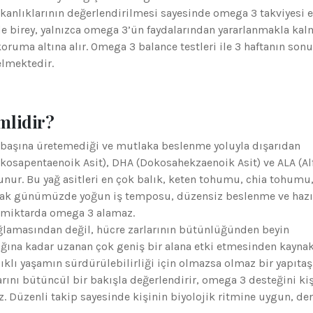
ışkanlıklarının değerlendirilmesi sayesinde omega 3 takviyesi 
de birey, yalnızca omega 3’ün faydalarından yararlanmakla kal
oruma altına alır. Omega 3 balance testleri ile 3 haftanın son
elmektedir.
mlidir?
 başına üretemediği ve mutlaka beslenme yoluyla dışarıdan
Eikosapentaenoik Asit), DHA (Dokosahekzaenoik Asit) ve ALA (Al
nur. Bu yağ asitleri en çok balık, keten tohumu, chia tohumu,
Ancak günümüzde yoğun iş temposu, düzensiz beslenme ve hazı
li miktarda omega 3 alamaz.
ğlamasından değil, hücre zarlarının bütünlüğünden beyin
ığına kadar uzanan çok geniş bir alana etki etmesinden kaynak
lıklı yaşamın sürdürülebilirliği için olmazsa olmaz bir yapıtaşı
arını bütüncül bir bakışla değerlendirir, omega 3 desteğini ki
iz. Düzenli takip sayesinde kişinin biyolojik ritmine uygun, de