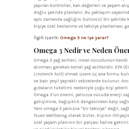
yapılan kontroller, kan değerleri ve yaşam al
doğru şekilde planlanır. Bu yaklaşım sayesin
aynı zamanda sağlığını bütüncül bir şekilde k
kişiye özel beslenme ve takviye planlaması g
İlgili içerik:
Omega 3 ne işe yarar?
Omega 3 Nedir ve Neden Öne
Omega 3 yağ asitleri, insan vücudunun kendi
alınması gereken temel yağ asitleridir. EPA (
Linolenik Asit) olmak üzere üç ana formu bulu
ve bazı yeşil yapraklı sebzelerde bulunur. 
gıdaların tüketimi nedeniyle çoğu kişi yeter
Omega 3’ün önemi, yalnızca vücuda enerji sa
gelişimine, bağışıklık dengesinden kalp sağl
Yani omega 3 yalnızca “bir takviye” değil, sağ
Nuen Wellbeing olarak bizler, kişinin ihtiyaçl
özel yaşam planının bir parçası haline getirir