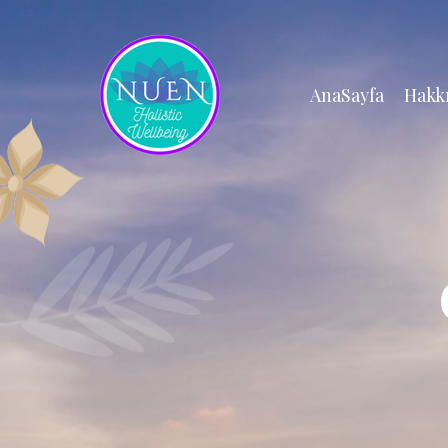
AnaSayfa
Hakk