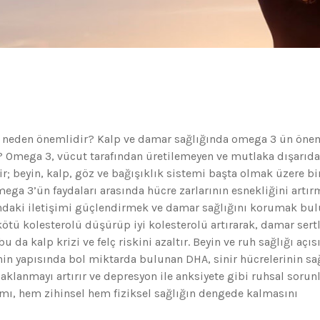
e neden önemlidir? Kalp ve damar sağlığında omega 3 ün öne
ir? Omega 3, vücut tarafından üretilemeyen ve mutlaka dışarıd
ir; beyin, kalp, göz ve bağışıklık sistemi başta olmak üzere b
mega 3’ün faydaları arasında hücre zarlarının esnekliğini artır
sındaki iletişimi güçlendirmek ve damar sağlığını korumak bul
ötü kolesterolü düşürüp iyi kolesterolü artırarak, damar sertl
da kalp krizi ve felç riskini azaltır. Beyin ve ruh sağlığı açı
in yapısında bol miktarda bulunan DHA, sinir hücrelerinin sağ
daklanmayı artırır ve depresyon ile anksiyete gibi ruhsal sorun
lımı, hem zihinsel hem fiziksel sağlığın dengede kalmasını