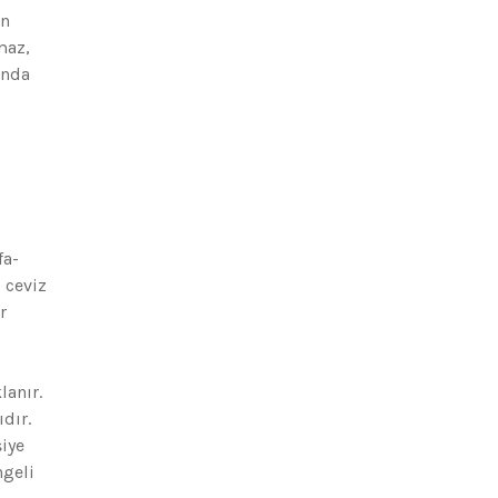
en
maz,
unda
fa-
 ceviz
r
lanır.
dır.
şiye
ngeli