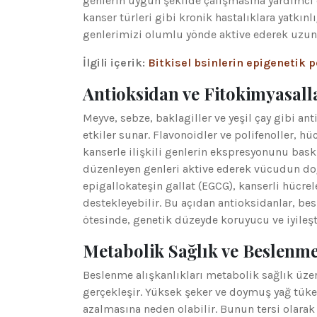
genlerin uygun şekilde çalışmasına yardımcı o
kanser türleri gibi kronik hastalıklara yatkın
genlerimizi olumlu yönde aktive ederek uzun va
İlgili içerik:
Bitkisel bsinlerin epigenetik p
Antioksidan ve Fitokimyasall
Meyve, sebze, baklagiller ve yeşil çay gibi a
etkiler sunar. Flavonoidler ve polifenoller, hü
kanserle ilişkili genlerin ekspresyonunu bask
düzenleyen genleri aktive ederek vücudun do
epigallokateşin gallat (EGCG), kanserli hücr
destekleyebilir. Bu açıdan antioksidanlar, bes
ötesinde, genetik düzeyde koruyucu ve iyileşti
Metabolik Sağlık ve Beslenme
Beslenme alışkanlıkları metabolik sağlık üzer
gerçekleşir. Yüksek şeker ve doymuş yağ tüket
azalmasına neden olabilir. Bunun tersi olarak o