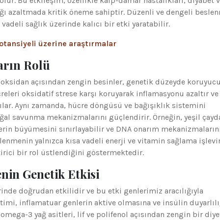
lur. Bu etkileşim, özellikle kalp-damar hastalıkları, diyabet v
lığı azaltmada kritik öneme sahiptir. Düzenli ve dengeli besle
deli sağlık üzerinde kalıcı bir etki yaratabilir.
otansiyeli üzerine araştırmalar
arın Rolü
ntioksidan açısından zengin besinler, genetik düzeyde koruyuc
creleri oksidatif strese karşı koruyarak inflamasyonu azaltır ve
ılar. Aynı zamanda, hücre döngüsü ve bağışıklık sistemini
ğal savunma mekanizmalarını güçlendirir. Örneğin, yeşil çayd
elerin büyümesini sınırlayabilir ve DNA onarım mekanizmaların
lenmenin yalnızca kısa vadeli enerji ve vitamin sağlama işlevi
rici bir rol üstlendiğini göstermektedir.
nin Genetik Etkisi
inde doğrudan etkilidir ve bu etki genlerimiz aracılığıyla
imi, inflamatuar genlerin aktive olmasına ve insülin duyarlılı
mega-3 yağ asitleri, lif ve polifenol açısından zengin bir diye