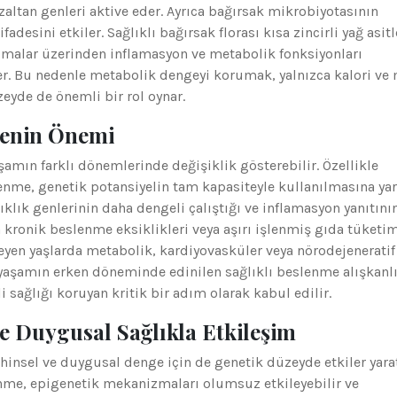
ltan genleri aktive eder. Ayrıca bağırsak mikrobiyotasının
adesini etkiler. Sağlıklı bağırsak florası kısa zincirli yağ asitl
zmalar üzerinden inflamasyon ve metabolik fonksiyonları
er. Bu nedenle metabolik dengeyi korumak, yalnızca kalori ve
zeyde de önemli bir rol oynar.
menin Önemi
şamın farklı dönemlerinde değişiklik gösterebilir. Özellikle
enme, genetik potansiyelin tam kapasiteyle kullanılmasına ya
ıklık genlerinin daha dengeli çalıştığı ve inflamasyon yanıtını
 kronik beslenme eksiklikleri veya aşırı işlenmiş gıda tüketim
eyen yaşlarda metabolik, kardiyovasküler veya nörodejeneratif
e, yaşamın erken döneminde edinilen sağlıklı beslenme alışkanlı
 sağlığı koruyan kritik bir adım olarak kabul edilir.
ve Duygusal Sağlıkla Etkileşim
zihinsel ve duygusal denge için de genetik düzeyde etkiler yarat
enme, epigenetik mekanizmaları olumsuz etkileyebilir ve