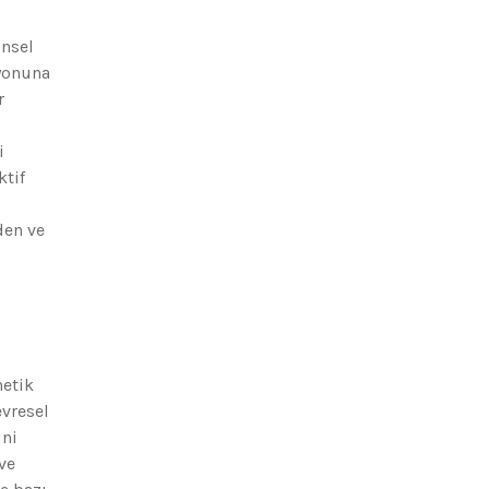
insel
syonuna
r
i
ktif
den ve
netik
evresel
ini
ve