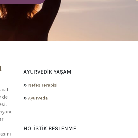
ı
AYURVEDIK YAŞAM
Nefes Terapisi
asıl
e de
Ayurveda
esi,
asyonu
ar,
HOLISTIK BESLENME
asını