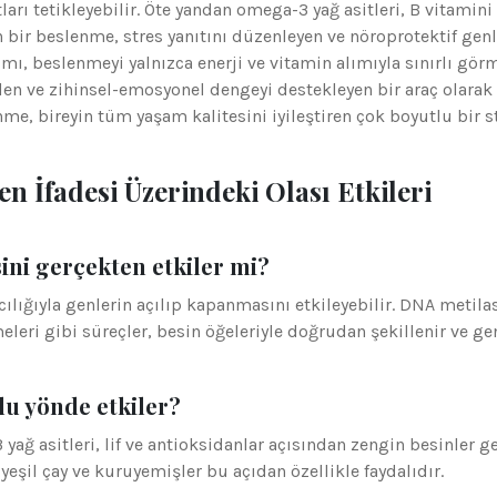
ları tetikleyebilir. Öte yandan omega-3 yağ asitleri, B vitamini
bir beslenme, stres yanıtını düzenleyen ve nöroprotektif genl
mı, beslenmeyi yalnızca enerji ve vitamin alımıyla sınırlı gör
en ve zihinsel-emosyonel dengeyi destekleyen bir araç olarak
nme, bireyin tüm yaşam kalitesini iyileştiren çok boyutlu bir st
n İfadesi Üzerindeki Olası Etkileri
ini gerçekten etkiler mi?
lığıyla genlerin açılıp kapanmasını etkileyebilir. DNA metila
ri gibi süreçler, besin öğeleriyle doğrudan şekillenir ve ge
lu yönde etkiler?
 yağ asitleri, lif ve antioksidanlar açısından zengin besinler g
 yeşil çay ve kuruyemişler bu açıdan özellikle faydalıdır.