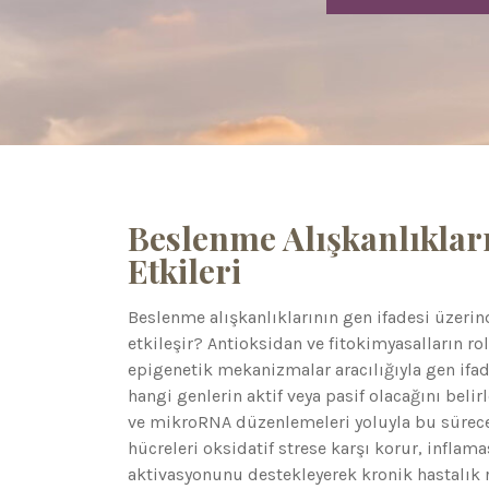
Beslenme Alışkanlıkları
Etkileri
Beslenme alışkanlıklarının gen ifadesi üzerind
etkileşir? Antioksidan ve fitokimyasalların r
epigenetik mekanizmalar aracılığıyla gen ifade
hangi genlerin aktif veya pasif olacağını beli
ve mikroRNA düzenlemeleri yoluyla bu sürece d
hücreleri oksidatif strese karşı korur, inflama
aktivasyonunu destekleyerek kronik hastalık r