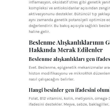
inflamasyon, oksidatif stres gibi genetik yanıt
kompleksi ve antioksidanlar açısından zengin 
aktivasyonunu destekler. Bütüncül tıp yaklaşı
aynı zamanda genetik potansiyeli optimize ed
değerlendirir. Bu bakış açısıyla sağlıklı besle
haline gelir.
Beslenme Alışkanlıklarının Ge
Hakkında Merak Edilenler
Beslenme alışkanlıkları gen ifades
Evet. Beslenme, epigenetik mekanizmalar aracı
histon modifikasyonu ve mikroRNA düzenlemele
nasıl çalışacağını belirler.
Hangi besinler gen ifadesini olum
Folat, B12 vitamini, kolin, metiyonin, omega-3
ifadesini destekler. Meyve, sebze, baklagiller,