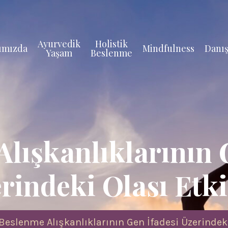
Ayurvedik
Holistik
ımızda
Mindfulness
Danış
Yaşam
Beslenme
lışkanlıklarının 
rindeki Olası Etki
Beslenme Alışkanlıklarının Gen İfadesi Üzerindeki 