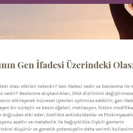
nın Gen İfadesi Üzerindeki Olas
eki olası etkileri nelerdir? Gen ifadesi nedir ve beslenme ile n
olü nedir? Beslenme alışkanlıkları, DNA dizilimini değiştirmes
sini etkileyerek hücresel işlevleri optimize edebilir; gen ifad
rleyen bir süreçtir ve besin öğeleri, metilasyon, histon modifik
oğrudan etki eder; özellikle antioksidanlar ve fitokimyasall
syonu azaltır ve metabolik ile bağışıklıkla ilişkili genlerin
iskini düşürür ve genetik potansiyelin daha verimli kullanılm