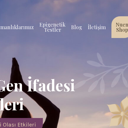
Epigenetik
Nue
manlıklarımız
Blog
İletişim
Testler
Sho
Gen İfadesi
leri
Olası Etkileri