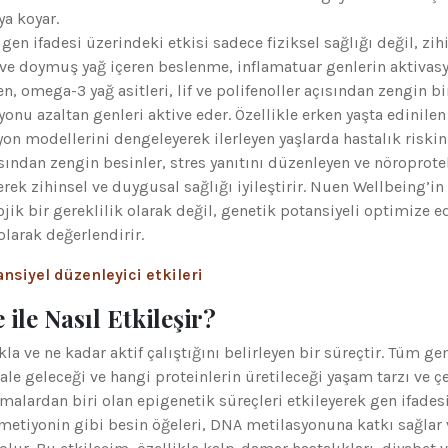
a koyar.
n ifadesi üzerindeki etkisi sadece fiziksel sağlığı değil, zih
 ve doymuş yağ içeren beslenme, inflamatuar genlerin aktiva
n, omega-3 yağ asitleri, lif ve polifenoller açısından zengin bi
nu azaltan genleri aktive eder. Özellikle erken yaşta edinilen
on modellerini dengeleyerek ilerleyen yaşlarda hastalık riskin
sından zengin besinler, stres yanıtını düzenleyen ve nöroprote
erek zihinsel ve duygusal sağlığı iyileştirir. Nuen Wellbeing’in
ik bir gereklilik olarak değil, genetik potansiyeli optimize e
olarak değerlendirir.
nsiyel düzenleyici etkileri
ile Nasıl Etkileşir?
la ve ne kadar aktif çalıştığını belirleyen bir süreçtir. Tüm ge
le geleceği ve hangi proteinlerin üretileceği yaşam tarzı ve ç
malardan biri olan epigenetik süreçleri etkileyerek gen ifades
ve metiyonin gibi besin öğeleri, DNA metilasyonuna katkı sağlar 