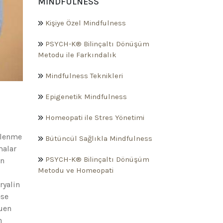
MINDFULNESS
Kişiye Özel Mindfulness
PSYCH-K® Bilinçaltı Dönüşüm
Metodu ile Farkındalık
Mindfulness Teknikleri
Epigenetik Mindfulness
Homeopati ile Stres Yönetimi
slenme
Bütüncül Sağlıkla Mindfulness
malar
PSYCH-K® Bilinçaltı Dönüşüm
on
Metodu ve Homeopati
ryalin
ese
Nuen
n