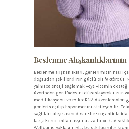
Beslenme Alışkanlıklarının 
Beslenme alışkanlıkları, genlerimizin nasıl ça
doğrudan şekillendiren güçlü bir faktördür. 
yalnızca enerji sağlamak veya vitamin desteğ
üzerinden gen ifadesini düzenleyerek uzun vad
modifikasyonu ve mikroRNA düzenlemeleri gib
genlerin açılıp kapanmasını etkileyebilir. Fol
sağlıklı çalışmasını desteklerken; antioksidan
karşı korur, inflamasyonu azaltır ve bağışıkl
Wellbeing yaklaşımıyla, bu etkileşimler kron