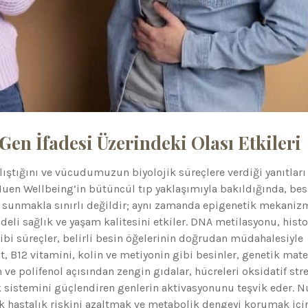
Gen İfadesi Üzerindeki Olası Etkileri
lıştığını ve vücudumuzun biyolojik süreçlere verdiği yanıtları
Nuen Wellbeing’in bütüncül tıp yaklaşımıyla bakıldığında, be
i sunmakla sınırlı değildir; aynı zamanda epigenetik mekaniz
eli sağlık ve yaşam kalitesini etkiler. DNA metilasyonu, hist
i süreçler, belirli besin öğelerinin doğrudan müdahalesiyle
at, B12 vitamini, kolin ve metiyonin gibi besinler, genetik mate
 ve polifenol açısından zengin gıdalar, hücreleri oksidatif str
ık sistemini güçlendiren genlerin aktivasyonunu teşvik eder. 
ik hastalık riskini azaltmak ve metabolik dengeyi korumak içi