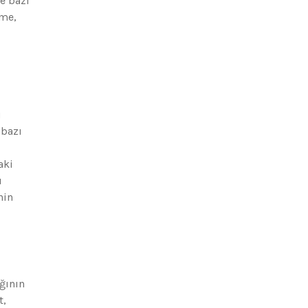
e bazı
nme,
u
 bazı
aki
ı
nin
ğının
t,