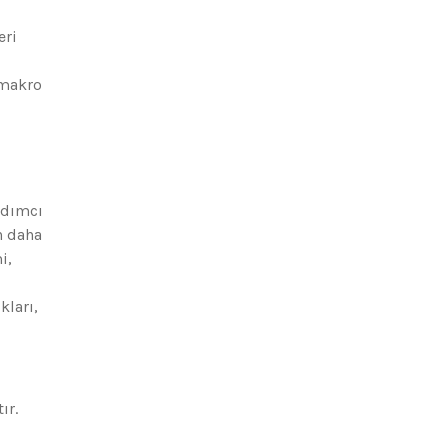
eri
 makro
rdımcı
n daha
i,
kları,
ır.