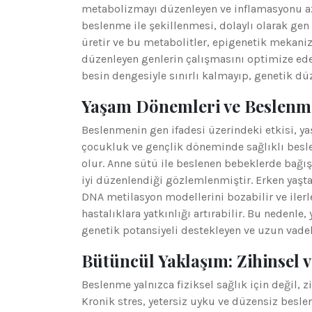
metabolizmayı düzenleyen ve inflamasyonu aza
beslenme ile şekillenmesi, dolaylı olarak gen if
üretir ve bu metabolitler, epigenetik mekani
düzenleyen genlerin çalışmasını optimize ed
besin dengesiyle sınırlı kalmayıp, genetik dü
Yaşam Dönemleri ve Beslen
Beslenmenin gen ifadesi üzerindeki etkisi, ya
çocukluk ve gençlik döneminde sağlıklı besl
olur. Anne sütü ile beslenen bebeklerde bağış
iyi düzenlendiği gözlemlenmiştir. Erken yaşta
DNA metilasyon modellerini bozabilir ve ilerl
hastalıklara yatkınlığı artırabilir. Bu nedenl
genetik potansiyeli destekleyen ve uzun vadeli
Bütüncül Yaklaşım: Zihinsel 
Beslenme yalnızca fiziksel sağlık için değil, 
Kronik stres, yetersiz uyku ve düzensiz besl