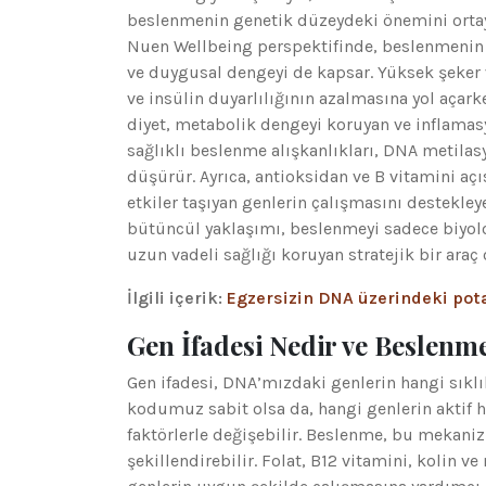
beslenmenin genetik düzeydeki önemini ortay
Nuen Wellbeing perspektifinde, beslenmenin ge
ve duygusal dengeyi de kapsar. Yüksek şeker
ve insülin duyarlılığının azalmasına yol açarke
diyet, metabolik dengeyi koruyan ve inflamasyo
sağlıklı beslenme alışkanlıkları, DNA metilasy
düşürür. Ayrıca, antioksidan ve B vitamini açı
etkiler taşıyan genlerin çalışmasını destekley
bütüncül yaklaşımı, beslenmeyi sadece biyoloj
uzun vadeli sağlığı koruyan stratejik bir araç 
İlgili içerik:
Egzersizin DNA üzerindeki pota
Gen İfadesi Nedir ve Beslenme 
Gen ifadesi, DNA’mızdaki genlerin hangi sıklık
kodumuz sabit olsa da, hangi genlerin aktif ha
faktörlerle değişebilir. Beslenme, bu mekaniz
şekillendirebilir. Folat, B12 vitamini, kolin 