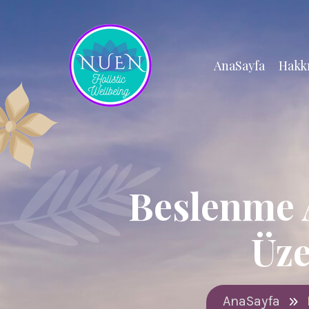
AnaSayfa
Hakk
Beslenme A
Üze
AnaSayfa