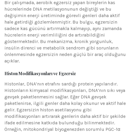
Bir çalışmada, aerobik egzersiz yapan bireylerin kas
hücrelerinde DNA metilasyonunun değiştiği ve bu
değişimin enerji üretiminde görevli genleri daha aktif
hale getirdiği gözlemlenmiştir. Bu bulgu, egzersizin
sadece kas gücünü artırmakla kalmayıp, aynı zamanda
hücrelerin enerji verimliliğini de artırabildiğini
göstermektedir. Bu mekanizma, kronik yorgunluk,
insülin direnci ve metabolik sendrom gibi sorunların
önlenmesinde egzersizin neden güçlü bir araç olduğunu
açıklar.
Histon Modifikasyonları ve Egzersiz
Histonlar, DNA’nın etrafını sardığı protein yapılarıdır.
Histonların kimyasal modifikasyonları, DNA’nın sıkı veya
gevşek paketlenmesini sağlar. Eğer DNA gevşek
paketlenirse, ilgili genler daha kolay okunur ve aktif hale
gelir. Egzersizin histon asetilasyonu gibi
modifikasyonları artırarak genlerin daha aktif bir şekilde
ifade edilmesine katkıda bulunduğu bilinmektedir.
Örneğin, mitokondriyal biyogenezden sorumlu PGC-1α