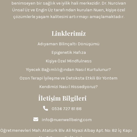
benimseyen bir sağlık ve iyilik hali merkezidir. Dr. Nurcivan
Ünsal Üz ve Engin Üz tarafından kurulan Nuen, kişiye özel
çözümlerle yaşam kalitesini artırmayı amaçlamaktadır.
Linklerimiz
Adıyaman Bilinçaltı Dönüşümü
Epigenetik Hafıza
Kişiye Özel Mindfulness
Yiyecek Bağımlılığından Nasıl Kurtulunur?
Ozon Terapi İyileşme ve Detoksta Etkili Bir Yöntem
Kendimizi Nasıl Hissediyoruz?
İletişim Bilgileri
0536 727 81 88
info@nuenwellbeing.com
Öğretmenevleri Mah. Atatürk Blv. Ali Niyazi Albay Apt. No: 82 İç Kapı