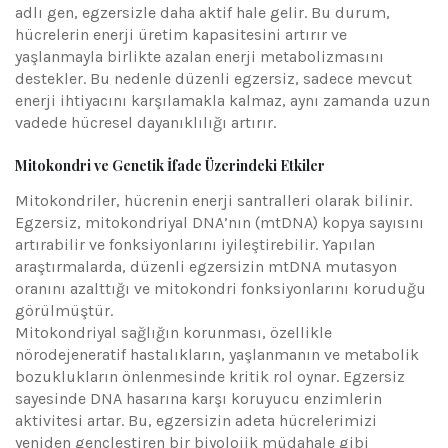
adlı gen, egzersizle daha aktif hale gelir. Bu durum,
hücrelerin enerji üretim kapasitesini artırır ve
yaşlanmayla birlikte azalan enerji metabolizmasını
destekler. Bu nedenle düzenli egzersiz, sadece mevcut
enerji ihtiyacını karşılamakla kalmaz, aynı zamanda uzun
vadede hücresel dayanıklılığı artırır.
Mitokondri ve Genetik İfade Üzerindeki Etkiler
Mitokondriler, hücrenin enerji santralleri olarak bilinir.
Egzersiz, mitokondriyal DNA’nın (mtDNA) kopya sayısını
artırabilir ve fonksiyonlarını iyileştirebilir. Yapılan
araştırmalarda, düzenli egzersizin mtDNA mutasyon
oranını azalttığı ve mitokondri fonksiyonlarını koruduğu
görülmüştür.
Mitokondriyal sağlığın korunması, özellikle
nörodejeneratif hastalıkların, yaşlanmanın ve metabolik
bozuklukların önlenmesinde kritik rol oynar. Egzersiz
sayesinde DNA hasarına karşı koruyucu enzimlerin
aktivitesi artar. Bu, egzersizin adeta hücrelerimizi
yeniden gençleştiren bir biyolojik müdahale gibi