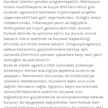
hücresel işlevleri yeniden programlayabilir. Metilasyon,
histon modifikasyonu ve küçük RNA’ların etkisi gibi
süreçler, egzersizle tetiklenen biyokimyasal sinyaller
sayesinde aktif hale gelir veya baskılanır. Örneğin, enerji
metabolizması, inflamasyon yanıtı ve bağışıklık
fonksiyonlarıyla ilişkili genlerin aktivitesi, düzenli
fiziksel aktivite ile optimize edilir; bu durum, kronik
hastalık riskini azaltmak ve hücresel dayanıklılığı
artırmak için kritik öneme sahiptir. Dolayısıyla egzersiz,
sadece kaslarımızı güçlendirmekle kalmaz, aynı
zamanda DNA’mızın çevresel uyaranlara karşı nasıl yanıt
vereceğini de şekillendirir.
Buna ek olarak, egzersiz DNA üzerindeki potansiyel
düzenleyici etkileri aracılığıyla yaşlanma sürecini de
yavaşlatır. Telomerlerin korunması ve mitokondriyal
işlevlerin desteklenmesi, hücrelerin daha uzun süre
sağlıklı kalmasını sağlar. Egzersiz, beyin hücrelerinde
nörotrofik faktörlerin üretimini artırarak sinir
bağlantılarının güçlenmesine ve nöroplastisiteye katkıda
bulunur. Bu epigenetik değişiklikler, hem fiziksel hem
zihinsel sağlığımız üzerinde bütüncül bir iyileştirici etki