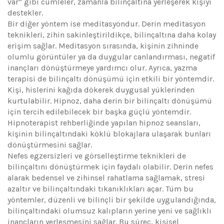
var” gibi cümleler, zamanla bilinçaltına yerleşerek kişiyi
destekler.
Bir diğer yöntem ise meditasyondur. Derin meditasyon
teknikleri, zihin sakinleştirildikçe, bilinçaltına daha kolay
erişim sağlar. Meditasyon sırasında, kişinin zihninde
olumlu görüntüler ya da duygular canlandırması, negatif
inançları dönüştürmeye yardımcı olur. Ayrıca, yazma
terapisi de bilinçaltı dönüşümü için etkili bir yöntemdir.
Kişi, hislerini kağıda dökerek duygusal yüklerinden
kurtulabilir. Hipnoz, daha derin bir bilinçaltı dönüşümü
için tercih edilebilecek bir başka güçlü yöntemdir.
Hipnoterapist rehberliğinde yapılan hipnoz seansları,
kişinin bilinçaltındaki köklü blokajlara ulaşarak bunları
dönüştürmesini sağlar.
Nefes egzersizleri ve görselleştirme teknikleri de
bilinçaltını dönüştürmek için faydalı olabilir. Derin nefes
alarak bedensel ve zihinsel rahatlama sağlamak, stresi
azaltır ve bilinçaltındaki tıkanıklıkları açar. Tüm bu
yöntemler, düzenli ve bilinçli bir şekilde uygulandığında,
bilinçaltındaki olumsuz kalıpların yerine yeni ve sağlıklı
inançların yerleşmesini sağlar. Bu süreç, kişisel