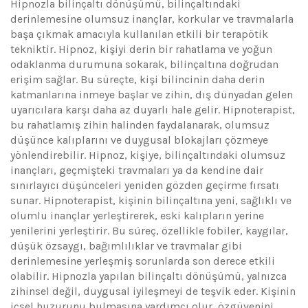
Hipnozla bilinçaltı dönüşümü, bilinçaltındaki
derinlemesine olumsuz inançlar, korkular ve travmalarla
başa çıkmak amacıyla kullanılan etkili bir terapötik
tekniktir. Hipnoz, kişiyi derin bir rahatlama ve yoğun
odaklanma durumuna sokarak, bilinçaltına doğrudan
erişim sağlar. Bu süreçte, kişi bilincinin daha derin
katmanlarına inmeye başlar ve zihin, dış dünyadan gelen
uyarıcılara karşı daha az duyarlı hale gelir. Hipnoterapist,
bu rahatlamış zihin halinden faydalanarak, olumsuz
düşünce kalıplarını ve duygusal blokajları çözmeye
yönlendirebilir. Hipnoz, kişiye, bilinçaltındaki olumsuz
inançları, geçmişteki travmaları ya da kendine dair
sınırlayıcı düşünceleri yeniden gözden geçirme fırsatı
sunar. Hipnoterapist, kişinin bilinçaltına yeni, sağlıklı ve
olumlu inançlar yerleştirerek, eski kalıpların yerine
yenilerini yerleştirir. Bu süreç, özellikle fobiler, kaygılar,
düşük özsaygı, bağımlılıklar ve travmalar gibi
derinlemesine yerleşmiş sorunlarda son derece etkili
olabilir. Hipnozla yapılan bilinçaltı dönüşümü, yalnızca
zihinsel değil, duygusal iyileşmeyi de teşvik eder. Kişinin
içsel huzurunu bulmasına yardımcı olur, özgüvenini