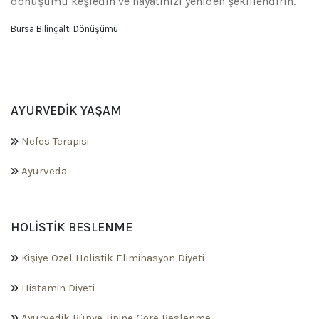
dönüşümü keşfedin ve hayatınızı yeniden şekillendirin.
Bursa Bilinçaltı Dönüşümü
AYURVEDIK YAŞAM
Nefes Terapisi
Ayurveda
HOLISTIK BESLENME
Kişiye Özel Holistik Eliminasyon Diyeti
Histamin Diyeti
Ayurvedik Bünye Tipine Göre Beslenme