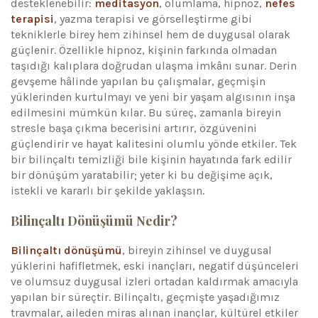
desteklenebilir:
meditasyon
, olumlama, hipnoz,
nefes
terapisi
, yazma terapisi ve görselleştirme gibi
tekniklerle birey hem zihinsel hem de duygusal olarak
güçlenir. Özellikle hipnoz, kişinin farkında olmadan
taşıdığı kalıplara doğrudan ulaşma imkânı sunar. Derin
gevşeme hâlinde yapılan bu çalışmalar, geçmişin
yüklerinden kurtulmayı ve yeni bir yaşam algısının inşa
edilmesini mümkün kılar. Bu süreç, zamanla bireyin
stresle başa çıkma becerisini artırır, özgüvenini
güçlendirir ve hayat kalitesini olumlu yönde etkiler. Tek
bir bilinçaltı temizliği bile kişinin hayatında fark edilir
bir dönüşüm yaratabilir; yeter ki bu değişime açık,
istekli ve kararlı bir şekilde yaklaşsın.
Bilinçaltı Dönüşümü Nedir?
Bilinçaltı dönüşümü
, bireyin zihinsel ve duygusal
yüklerini hafifletmek, eski inançları, negatif düşünceleri
ve olumsuz duygusal izleri ortadan kaldırmak amacıyla
yapılan bir süreçtir. Bilinçaltı, geçmişte yaşadığımız
travmalar, aileden miras alınan inançlar, kültürel etkiler