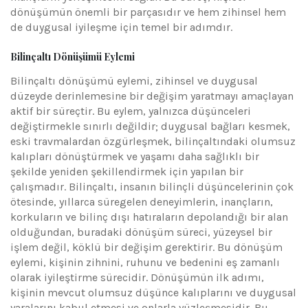
dönüşümün önemli bir parçasıdır ve hem zihinsel hem
de duygusal iyileşme için temel bir adımdır.
Bilinçaltı Dönüşümü Eylemi
Bilinçaltı dönüşümü eylemi, zihinsel ve duygusal
düzeyde derinlemesine bir değişim yaratmayı amaçlayan
aktif bir süreçtir. Bu eylem, yalnızca düşünceleri
değiştirmekle sınırlı değildir; duygusal bağları kesmek,
eski travmalardan özgürleşmek, bilinçaltındaki olumsuz
kalıpları dönüştürmek ve yaşamı daha sağlıklı bir
şekilde yeniden şekillendirmek için yapılan bir
çalışmadır. Bilinçaltı, insanın bilinçli düşüncelerinin çok
ötesinde, yıllarca süregelen deneyimlerin, inançların,
korkuların ve bilinç dışı hatıraların depolandığı bir alan
olduğundan, buradaki dönüşüm süreci, yüzeysel bir
işlem değil, köklü bir değişim gerektirir. Bu dönüşüm
eylemi, kişinin zihnini, ruhunu ve bedenini eş zamanlı
olarak iyileştirme sürecidir. Dönüşümün ilk adımı,
kişinin mevcut olumsuz düşünce kalıplarını ve duygusal
yaralarını kabul etmesi ve onlarla yüzleşmesidir. Bu