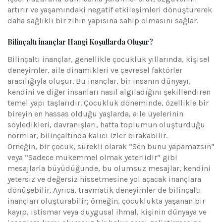
artırır ve yaşamındaki negatif etkileşimleri dönüştürerek
daha sağlıklı bir zihin yapısına sahip olmasını sağlar.
Bilinçaltı İnançlar Hangi Koşullarda Oluşur?
Bilinçaltı inançlar, genellikle çocukluk yıllarında, kişisel
deneyimler, aile dinamikleri ve çevresel faktörler
aracılığıyla oluşur. Bu inançlar, bir insanın dünyayı,
kendini ve diğer insanları nasıl algıladığını şekillendiren
temel yapı taşlarıdır. Çocukluk döneminde, özellikle bir
bireyin en hassas olduğu yaşlarda, aile üyelerinin
söyledikleri, davranışları, hatta toplumun oluşturduğu
normlar, bilinçaltında kalıcı izler bırakabilir.
Örneğin, bir çocuk, sürekli olarak “Sen bunu yapamazsın”
veya “Sadece mükemmel olmak yeterlidir” gibi
mesajlarla büyüdüğünde, bu olumsuz mesajlar, kendini
yetersiz ve değersiz hissetmesine yol açacak inançlara
dönüşebilir. Ayrıca, travmatik deneyimler de bilinçaltı
inançları oluşturabilir; örneğin, çocuklukta yaşanan bir
kayıp, istismar veya duygusal ihmal, kişinin dünyaya ve