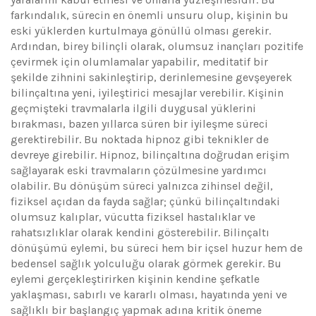
farkındalık, sürecin en önemli unsuru olup, kişinin bu
eski yüklerden kurtulmaya gönüllü olması gerekir.
Ardından, birey bilinçli olarak, olumsuz inançları pozitife
çevirmek için olumlamalar yapabilir, meditatif bir
şekilde zihnini sakinleştirip, derinlemesine gevşeyerek
bilinçaltına yeni, iyileştirici mesajlar verebilir. Kişinin
geçmişteki travmalarla ilgili duygusal yüklerini
bırakması, bazen yıllarca süren bir iyileşme süreci
gerektirebilir. Bu noktada hipnoz gibi teknikler de
devreye girebilir. Hipnoz, bilinçaltına doğrudan erişim
sağlayarak eski travmaların çözülmesine yardımcı
olabilir. Bu dönüşüm süreci yalnızca zihinsel değil,
fiziksel açıdan da fayda sağlar; çünkü bilinçaltındaki
olumsuz kalıplar, vücutta fiziksel hastalıklar ve
rahatsızlıklar olarak kendini gösterebilir. Bilinçaltı
dönüşümü eylemi, bu süreci hem bir içsel huzur hem de
bedensel sağlık yolculuğu olarak görmek gerekir. Bu
eylemi gerçekleştirirken kişinin kendine şefkatle
yaklaşması, sabırlı ve kararlı olması, hayatında yeni ve
sağlıklı bir başlangıç yapmak adına kritik öneme