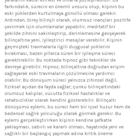
farkındalık, sürecin en önemli unsuru olup, kişinin bu
eski yüklerden kurtulmaya gönüllü olması gerekir.
Ardından, birey bilinçli olarak, olumsuz inançları pozitife
çevirmek için olumlamalar yapabilir, meditatif bir
şekilde zihnini sakinleştirip, derinlemesine gevşeyerek
bilinçaltına yeni, iyileştirici mesajlar verebilir. Kişinin
geçmişteki travmalarla ilgili duygusal yüklerini
bırakması, bazen yıllarca süren bir iyileşme süreci
gerektirebilir. Bu noktada hipnoz gibi teknikler de
devreye girebilir. Hipnoz, bilinçaltına doğrudan erişim
sağlayarak eski travmaların çözülmesine yardımcı
olabilir. Bu dönüşüm süreci yalnızca zihinsel değil,
fiziksel açıdan da fayda sağlar; çünkü bilinçaltındaki
olumsuz kalıplar, vücutta fiziksel hastalıklar ve
rahatsızlıklar olarak kendini gösterebilir. Bilinçaltı
dönüşümü eylemi, bu süreci hem bir içsel huzur hem de
bedensel sağlık yolculuğu olarak görmek gerekir. Bu
eylemi gerçekleştirirken kişinin kendine şefkatle
yaklaşması, sabırlı ve kararlı olması, hayatında yeni ve
sağlıklı bir başlangıç yapmak adına kritik öneme