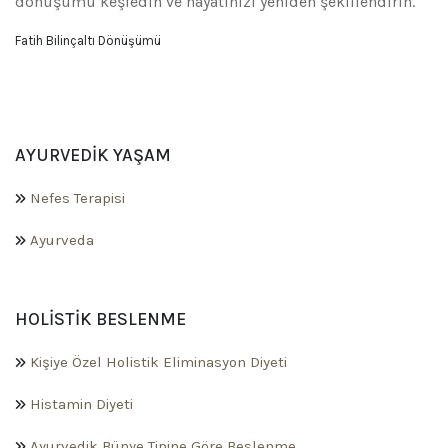
dönüşümü keşfedin ve hayatınızı yeniden şekillendirin.
Fatih Bilinçaltı Dönüşümü
AYURVEDIK YAŞAM
Nefes Terapisi
Ayurveda
HOLISTIK BESLENME
Kişiye Özel Holistik Eliminasyon Diyeti
Histamin Diyeti
Ayurvedik Bünye Tipine Göre Beslenme