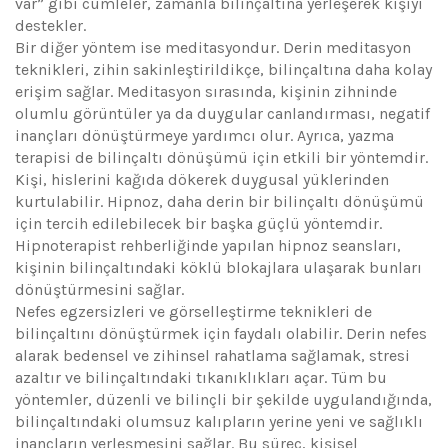
var” gibi cümleler, zamanla bilinçaltına yerleşerek kişiyi
destekler.
Bir diğer yöntem ise meditasyondur. Derin meditasyon
teknikleri, zihin sakinleştirildikçe, bilinçaltına daha kolay
erişim sağlar. Meditasyon sırasında, kişinin zihninde
olumlu görüntüler ya da duygular canlandırması, negatif
inançları dönüştürmeye yardımcı olur. Ayrıca, yazma
terapisi de bilinçaltı dönüşümü için etkili bir yöntemdir.
Kişi, hislerini kağıda dökerek duygusal yüklerinden
kurtulabilir. Hipnoz, daha derin bir bilinçaltı dönüşümü
için tercih edilebilecek bir başka güçlü yöntemdir.
Hipnoterapist rehberliğinde yapılan hipnoz seansları,
kişinin bilinçaltındaki köklü blokajlara ulaşarak bunları
dönüştürmesini sağlar.
Nefes egzersizleri ve görselleştirme teknikleri de
bilinçaltını dönüştürmek için faydalı olabilir. Derin nefes
alarak bedensel ve zihinsel rahatlama sağlamak, stresi
azaltır ve bilinçaltındaki tıkanıklıkları açar. Tüm bu
yöntemler, düzenli ve bilinçli bir şekilde uygulandığında,
bilinçaltındaki olumsuz kalıpların yerine yeni ve sağlıklı
inançların yerleşmesini sağlar. Bu süreç, kişisel