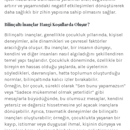
artırır ve yaşamındaki negatif etkileşimleri dönüştürerek
daha sağlıklı bir zihin yapısına sahip olmasını sağlar.
Bilinçaltı İnançlar Hangi Koşullarda Oluşur?
Bilinçaltı inançlar, genellikle çocukluk yıllarında, kişisel
deneyimler, aile dinamikleri ve çevresel faktörler
aracılığıyla oluşur. Bu inançlar, bir insanın dünyayı,
kendini ve diğer insanları nasıl algıladığını şekillendiren
temel yapı taşlarıdır. Çocukluk döneminde, özellikle bir
bireyin en hassas olduğu yaşlarda, aile üyelerinin
söyledikleri, davranışları, hatta toplumun oluşturduğu
normlar, bilinçaltında kalıcı izler bırakabilir.
Örneğin, bir çocuk, sürekli olarak “Sen bunu yapamazsın”
veya “Sadece mükemmel olmak yeterlidir” gibi
mesajlarla büyüdüğünde, bu olumsuz mesajlar, kendini
yetersiz ve değersiz hissetmesine yol açacak inançlara
dönüşebilir. Ayrıca, travmatik deneyimler de bilinçaltı
inançları oluşturabilir; örneğin, çocuklukta yaşanan bir
kayıp, istismar veya duygusal ihmal, kişinin dünyaya ve