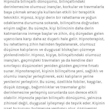
Hipnozla bilinçaltı dönüşümü, bilinçaltındaki
derinlemesine olumsuz inançlar, korkular ve travmalarla
başa çıkmak amacıyla kullanılan etkili bir terapötik
tekniktir. Hipnoz, kişiyi derin bir rahatlama ve yoğun
odaklanma durumuna sokarak, bilinçaltına doğrudan
erişim sağlar. Bu süreçte, kişi bilincinin daha derin
katmanlarına inmeye başlar ve zihin, dış dünyadan gelen
uyarıcılara karşı daha az duyarlı hale gelir. Hipnoterapist,
bu rahatlamış zihin halinden faydalanarak, olumsuz
düşünce kalıplarını ve duygusal blokajları çözmeye
yönlendirebilir. Hipnoz, kişiye, bilinçaltındaki olumsuz
inançları, geçmişteki travmaları ya da kendine dair
sınırlayıcı düşünceleri yeniden gözden geçirme fırsatı
sunar. Hipnoterapist, kişinin bilinçaltına yeni, sağlıklı ve
olumlu inançlar yerleştirerek, eski kalıpların yerine
yenilerini yerleştirir. Bu süreç, özellikle fobiler, kaygılar,
düşük özsaygı, bağımlılıklar ve travmalar gibi
derinlemesine yerleşmiş sorunlarda son derece etkili
olabilir. Hipnozla yapılan bilinçaltı dönüşümü, yalnızca
zihinsel değil, duygusal iyileşmeyi de teşvik eder. Kişinin
içsel huzurunu bulmasına yardımcı olur, özgüvenini