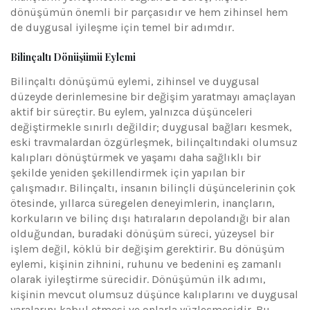
dönüşümün önemli bir parçasıdır ve hem zihinsel hem
de duygusal iyileşme için temel bir adımdır.
Bilinçaltı Dönüşümü Eylemi
Bilinçaltı dönüşümü eylemi, zihinsel ve duygusal
düzeyde derinlemesine bir değişim yaratmayı amaçlayan
aktif bir süreçtir. Bu eylem, yalnızca düşünceleri
değiştirmekle sınırlı değildir; duygusal bağları kesmek,
eski travmalardan özgürleşmek, bilinçaltındaki olumsuz
kalıpları dönüştürmek ve yaşamı daha sağlıklı bir
şekilde yeniden şekillendirmek için yapılan bir
çalışmadır. Bilinçaltı, insanın bilinçli düşüncelerinin çok
ötesinde, yıllarca süregelen deneyimlerin, inançların,
korkuların ve bilinç dışı hatıraların depolandığı bir alan
olduğundan, buradaki dönüşüm süreci, yüzeysel bir
işlem değil, köklü bir değişim gerektirir. Bu dönüşüm
eylemi, kişinin zihnini, ruhunu ve bedenini eş zamanlı
olarak iyileştirme sürecidir. Dönüşümün ilk adımı,
kişinin mevcut olumsuz düşünce kalıplarını ve duygusal
yaralarını kabul etmesi ve onlarla yüzleşmesidir. Bu