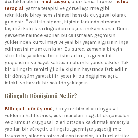
desteklenebilir:
meditasyon
, olumlama, hipnoz,
nefes
terapisi
, yazma terapisi ve görselleştirme gibi
tekniklerle birey hem zihinsel hem de duygusal olarak
güçlenir. Özellikle hipnoz, kişinin farkında olmadan
taşıdığı kalıplara doğrudan ulaşma imkânı sunar. Derin
gevşeme hâlinde yapılan bu çalışmalar, geçmişin
yüklerinden kurtulmayı ve yeni bir yaşam algısının inşa
edilmesini mümkün kılar. Bu süreç, zamanla bireyin
stresle başa çıkma becerisini artırır, özgüvenini
güçlendirir ve hayat kalitesini olumlu yönde etkiler. Tek
bir bilinçaltı temizliği bile kişinin hayatında fark edilir
bir dönüşüm yaratabilir; yeter ki bu değişime açık,
istekli ve kararlı bir şekilde yaklaşsın.
Bilinçaltı Dönüşümü Nedir?
Bilinçaltı dönüşümü
, bireyin zihinsel ve duygusal
yüklerini hafifletmek, eski inançları, negatif düşünceleri
ve olumsuz duygusal izleri ortadan kaldırmak amacıyla
yapılan bir süreçtir. Bilinçaltı, geçmişte yaşadığımız
travmalar, aileden miras alınan inançlar, kültürel etkiler