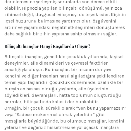
derinlemesine yerleşmiş sorunlarda son derece etkili
olabilir. Hipnozla yapılan bilinçaltı dönüşümü, yalnızca
zihinsel değil, duygusal iyileşmeyi de teşvik eder. Kişinin
içsel huzurunu bulmasına yardımcı olur, özgüvenini
artırır ve yaşamındaki negatif etkileşimleri dönüştürerek
daha sağlıklı bir zihin yapısına sahip olmasını sağlar.
Bilinçaltı İnançlar Hangi Koşullarda Oluşur?
Bilinçaltı inançlar, genellikle çocukluk yıllarında, kişisel
deneyimler, aile dinamikleri ve çevresel faktörler
aracılığıyla oluşur. Bu inançlar, bir insanın dünyayı,
kendini ve diğer insanları nasıl algıladığını şekillendiren
temel yapı taşlarıdır. Çocukluk döneminde, özellikle bir
bireyin en hassas olduğu yaşlarda, aile üyelerinin
söyledikleri, davranışları, hatta toplumun oluşturduğu
normlar, bilinçaltında kalıcı izler bırakabilir.
Örneğin, bir çocuk, sürekli olarak “Sen bunu yapamazsın”
veya “Sadece mükemmel olmak yeterlidir” gibi
mesajlarla büyüdüğünde, bu olumsuz mesajlar, kendini
yetersiz ve değersiz hissetmesine yol açacak inançlara