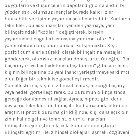
duyguların ve düşüncelerin depolandığı bir alandır; bu
yüzden eski, olumsuz inançlar burada kalıcı izler
bırakabilir ve kişinin yaşamını şekillendirebilir. Kodlama
teknikleri, bu eski inançları yeniden yazmaya, yani
bilinçaltındaki "kodları" değiştirerek, bireyin
yaşamındaki engelleri aşmasına yardımcı olur. Bu
yöntemlerden biri, olumlamalar kullanmaktır. Kişi,
pozitif cümlelerle sürekli olarak bilinçaltına mesajlar
göndererek, olumsuz inançları dönüştürür. Örneğin, "Ben
başarılıyım ve her hedefime ulaşabilirim" gibi cümleler,
kişinin bilinçaltına bu yeni inancı yerleştirmeye yardımcı
olur. Diğer bir teknik ise görselleştirmedir.
Görselleştirme, kişinin zihinsel olarak, istediği başarıyı
veya hedefi görselleştirerek, bu durumun bilinçaltında
gerçeğe dönüşmesini sağlar. Ayrıca, hipnoz gibi derin
gevşeme teknikleri de bilinçaltı kodlamasında etkili bir
araçtır. Hipnotik duruma girildiğinde, kişi daha açık bir
zihin haline gelir ve terapist, olumlu inançları
bilinçaltına yerleştirerek, eski kalıpları dönüştürür.
Bilinçaltı eğitimi ile, zihinsel blokajları aşmak, özgüveni