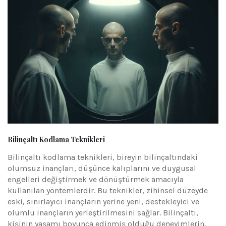
Bilinçaltı Kodlama Teknikleri
Bilinçaltı kodlama teknikleri, bireyin bilinçaltındaki
olumsuz inançları, düşünce kalıplarını ve duygusal
engelleri değiştirmek ve dönüştürmek amacıyla
kullanılan yöntemlerdir. Bu teknikler, zihinsel düzeyde
eski, sınırlayıcı inançların yerine yeni, destekleyici ve
olumlu inançların yerleştirilmesini sağlar. Bilinçaltı,
kişinin yaşamı boyunca edinmiş olduğu deneyimlerin,