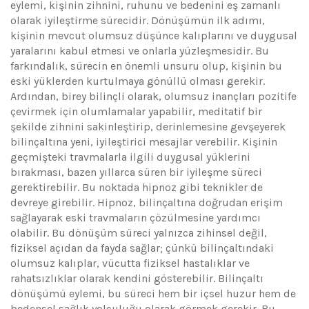
eylemi, kişinin zihnini, ruhunu ve bedenini eş zamanlı
olarak iyileştirme sürecidir. Dönüşümün ilk adımı,
kişinin mevcut olumsuz düşünce kalıplarını ve duygusal
yaralarını kabul etmesi ve onlarla yüzleşmesidir. Bu
farkındalık, sürecin en önemli unsuru olup, kişinin bu
eski yüklerden kurtulmaya gönüllü olması gerekir.
Ardından, birey bilinçli olarak, olumsuz inançları pozitife
çevirmek için olumlamalar yapabilir, meditatif bir
şekilde zihnini sakinleştirip, derinlemesine gevşeyerek
bilinçaltına yeni, iyileştirici mesajlar verebilir. Kişinin
geçmişteki travmalarla ilgili duygusal yüklerini
bırakması, bazen yıllarca süren bir iyileşme süreci
gerektirebilir. Bu noktada hipnoz gibi teknikler de
devreye girebilir. Hipnoz, bilinçaltına doğrudan erişim
sağlayarak eski travmaların çözülmesine yardımcı
olabilir. Bu dönüşüm süreci yalnızca zihinsel değil,
fiziksel açıdan da fayda sağlar; çünkü bilinçaltındaki
olumsuz kalıplar, vücutta fiziksel hastalıklar ve
rahatsızlıklar olarak kendini gösterebilir. Bilinçaltı
dönüşümü eylemi, bu süreci hem bir içsel huzur hem de
bedensel sağlık yolculuğu olarak görmek gerekir. Bu