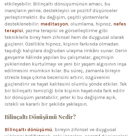
etkileyebilir. Bilinçaltı dönüşümünün amacı, bu
inançların yerine, destekleyici ve pozitif düşünceler
yerleştirmektir. Bu değişim, çeşitli yöntemlerle
desteklenebilir:
meditasyon
, olumlama, hipnoz,
nefes
terapisi
, yazma terapisi ve görselleştirme gibi
tekniklerle birey hem zihinsel hem de duygusal olarak
güçlenir. Özellikle hipnoz, kişinin farkında olmadan
taşıdığı kalıplara doğrudan ulaşma imkânı sunar. Derin
gevşeme hâlinde yapılan bu çalışmalar, geçmişin
yüklerinden kurtulmayı ve yeni bir yaşam algısının inşa
edilmesini mümkün kılar. Bu süreç, zamanla bireyin
stresle başa çıkma becerisini artırır, özgüvenini
güçlendirir ve hayat kalitesini olumlu yönde etkiler. Tek
bir bilinçaltı temizliği bile kişinin hayatında fark edilir
bir dönüşüm yaratabilir; yeter ki bu değişime açık,
istekli ve kararlı bir şekilde yaklaşsın.
Bilinçaltı Dönüşümü Nedir?
Bilinçaltı dönüşümü
, bireyin zihinsel ve duygusal