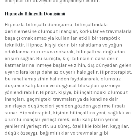
enerjisel bir düzeyde de gerçekleşmesidir.
Hipnozla Bilinçaltı Dönüşümü
Hipnozla bilinçaltı dönüşümü, bilinçaltındaki
derinlemesine olumsuz inançlar, korkular ve travmalarla
başa çıkmak amacıyla kullanılan etkili bir terapötik
tekniktir. Hipnoz, kişiyi derin bir rahatlama ve yoğun
odaklanma durumuna sokarak, bilinçaltına doğrudan
erişim sağlar. Bu süreçte, kişi bilincinin daha derin
katmanlarına inmeye başlar ve zihin, dış dünyadan gelen
uyarıcılara karşı daha az duyarlı hale gelir. Hipnoterapist,
bu rahatlamış zihin halinden faydalanarak, olumsuz
düşünce kalıplarını ve duygusal blokajları çözmeye
yönlendirebilir. Hipnoz, kişiye, bilinçaltındaki olumsuz
inançları, geçmişteki travmaları ya da kendine dair
sınırlayıcı düşünceleri yeniden gözden geçirme fırsatı
sunar. Hipnoterapist, kişinin bilinçaltına yeni, sağlıklı ve
olumlu inançlar yerleştirerek, eski kalıpların yerine
yenilerini yerleştirir. Bu süreç, özellikle fobiler, kaygılar,
düşük özsaygı, bağımlılıklar ve travmalar gibi