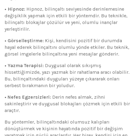
• Hipnoz:
Hipnoz, bilinçaltı seviyesinde derinlemesine
değişiklik yapmak için etkili bir yöntemdir. Bu teknikle,
bilinçaltı blokajlar çözülür ve yeni, olumlu inançlar
yerleştirilir.
• Görselleştirme:
Kişi, kendisini pozitif bir durumda
hayal ederek bilinçaltını olumlu yönde etkiler. Bu teknik,
görsel imgelerle bilinçaltına yeni mesajlar gönderir.
• Yazma Terapisi:
Duygusal olarak sıkışmış
hissettiğimizde, yazı yazmak bir rahatlama aracı olabilir.
Bu, bilinçaltındaki duyguları yüzeye çıkararak onları
serbest bırakmanın bir yoludur.
• Nefes Egzersizleri:
Derin nefes almak, zihni
sakinleştirir ve duygusal blokajları çözmek için etkili bir
araçtır.
Bu yöntemler, bilinçaltındaki olumsuz kalıpları
dönüştürmek ve kişinin hayatında pozitif bir değişim
yaratmak için güçlü araçlardır. Her birey, kendisi için en