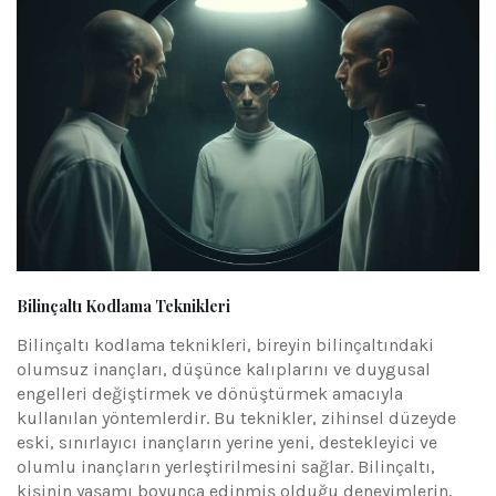
Bilinçaltı Kodlama Teknikleri
Bilinçaltı kodlama teknikleri, bireyin bilinçaltındaki
olumsuz inançları, düşünce kalıplarını ve duygusal
engelleri değiştirmek ve dönüştürmek amacıyla
kullanılan yöntemlerdir. Bu teknikler, zihinsel düzeyde
eski, sınırlayıcı inançların yerine yeni, destekleyici ve
olumlu inançların yerleştirilmesini sağlar. Bilinçaltı,
kişinin yaşamı boyunca edinmiş olduğu deneyimlerin,