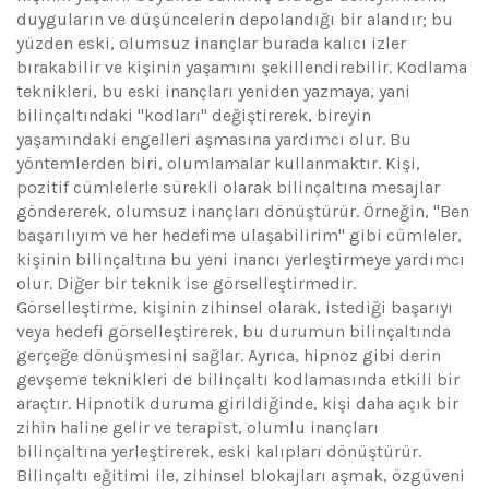
duyguların ve düşüncelerin depolandığı bir alandır; bu
yüzden eski, olumsuz inançlar burada kalıcı izler
bırakabilir ve kişinin yaşamını şekillendirebilir. Kodlama
teknikleri, bu eski inançları yeniden yazmaya, yani
bilinçaltındaki "kodları" değiştirerek, bireyin
yaşamındaki engelleri aşmasına yardımcı olur. Bu
yöntemlerden biri, olumlamalar kullanmaktır. Kişi,
pozitif cümlelerle sürekli olarak bilinçaltına mesajlar
göndererek, olumsuz inançları dönüştürür. Örneğin, "Ben
başarılıyım ve her hedefime ulaşabilirim" gibi cümleler,
kişinin bilinçaltına bu yeni inancı yerleştirmeye yardımcı
olur. Diğer bir teknik ise görselleştirmedir.
Görselleştirme, kişinin zihinsel olarak, istediği başarıyı
veya hedefi görselleştirerek, bu durumun bilinçaltında
gerçeğe dönüşmesini sağlar. Ayrıca, hipnoz gibi derin
gevşeme teknikleri de bilinçaltı kodlamasında etkili bir
araçtır. Hipnotik duruma girildiğinde, kişi daha açık bir
zihin haline gelir ve terapist, olumlu inançları
bilinçaltına yerleştirerek, eski kalıpları dönüştürür.
Bilinçaltı eğitimi ile, zihinsel blokajları aşmak, özgüveni