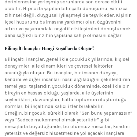
derinlemesine yerleşmiş sorunlarda son derece etkili
olabilir. Hipnozla yapılan bilinçaltı dönüşümü, yalnızca
zihinsel değil, duygusal iyileşmeyi de teşvik eder. Kişinin
içsel huzurunu bulmasına yardımcı olur, özgüvenini
artırır ve yaşamındaki negatif etkileşimleri dönüştürerek
daha sağlıklı bir zihin yapısına sahip olmasını sağlar.
Bilinçaltı İnançlar Hangi Koşullarda Oluşur?
Bilinçaltı inançlar, genellikle çocukluk yıllarında, kişisel
deneyimler, aile dinamikleri ve çevresel faktörler
aracılığıyla oluşur. Bu inançlar, bir insanın dünyayı,
kendini ve diğer insanları nasıl algıladığını şekillendiren
temel yapı taşlarıdır. Çocukluk döneminde, özellikle bir
bireyin en hassas olduğu yaşlarda, aile üyelerinin
söyledikleri, davranışları, hatta toplumun oluşturduğu
normlar, bilinçaltında kalıcı izler bırakabilir.
Örneğin, bir çocuk, sürekli olarak “Sen bunu yapamazsın”
veya “Sadece mükemmel olmak yeterlidir” gibi
mesajlarla büyüdüğünde, bu olumsuz mesajlar, kendini
yetersiz ve değersiz hissetmesine yol açacak inançlara