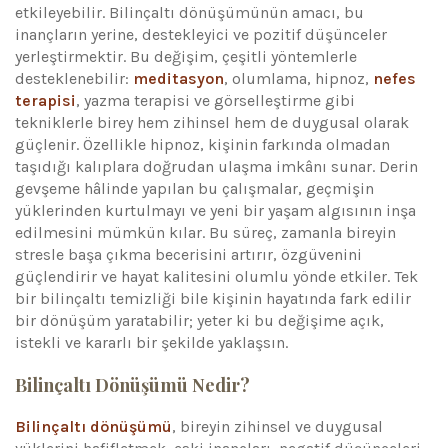
etkileyebilir. Bilinçaltı dönüşümünün amacı, bu
inançların yerine, destekleyici ve pozitif düşünceler
yerleştirmektir. Bu değişim, çeşitli yöntemlerle
desteklenebilir:
meditasyon
, olumlama, hipnoz,
nefes
terapisi
, yazma terapisi ve görselleştirme gibi
tekniklerle birey hem zihinsel hem de duygusal olarak
güçlenir. Özellikle hipnoz, kişinin farkında olmadan
taşıdığı kalıplara doğrudan ulaşma imkânı sunar. Derin
gevşeme hâlinde yapılan bu çalışmalar, geçmişin
yüklerinden kurtulmayı ve yeni bir yaşam algısının inşa
edilmesini mümkün kılar. Bu süreç, zamanla bireyin
stresle başa çıkma becerisini artırır, özgüvenini
güçlendirir ve hayat kalitesini olumlu yönde etkiler. Tek
bir bilinçaltı temizliği bile kişinin hayatında fark edilir
bir dönüşüm yaratabilir; yeter ki bu değişime açık,
istekli ve kararlı bir şekilde yaklaşsın.
Bilinçaltı Dönüşümü Nedir?
Bilinçaltı dönüşümü
, bireyin zihinsel ve duygusal