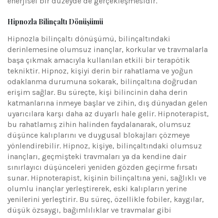
enerjisel bir düzeyde de gerçekleşmesidir.
Hipnozla Bilinçaltı Dönüşümü
Hipnozla bilinçaltı dönüşümü, bilinçaltındaki
derinlemesine olumsuz inançlar, korkular ve travmalarla
başa çıkmak amacıyla kullanılan etkili bir terapötik
tekniktir. Hipnoz, kişiyi derin bir rahatlama ve yoğun
odaklanma durumuna sokarak, bilinçaltına doğrudan
erişim sağlar. Bu süreçte, kişi bilincinin daha derin
katmanlarına inmeye başlar ve zihin, dış dünyadan gelen
uyarıcılara karşı daha az duyarlı hale gelir. Hipnoterapist,
bu rahatlamış zihin halinden faydalanarak, olumsuz
düşünce kalıplarını ve duygusal blokajları çözmeye
yönlendirebilir. Hipnoz, kişiye, bilinçaltındaki olumsuz
inançları, geçmişteki travmaları ya da kendine dair
sınırlayıcı düşünceleri yeniden gözden geçirme fırsatı
sunar. Hipnoterapist, kişinin bilinçaltına yeni, sağlıklı ve
olumlu inançlar yerleştirerek, eski kalıpların yerine
yenilerini yerleştirir. Bu süreç, özellikle fobiler, kaygılar,
düşük özsaygı, bağımlılıklar ve travmalar gibi