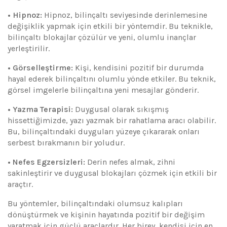
• Hipnoz:
Hipnoz, bilinçaltı seviyesinde derinlemesine
değişiklik yapmak için etkili bir yöntemdir. Bu teknikle,
bilinçaltı blokajlar çözülür ve yeni, olumlu inançlar
yerleştirilir.
• Görselleştirme:
Kişi, kendisini pozitif bir durumda
hayal ederek bilinçaltını olumlu yönde etkiler. Bu teknik,
görsel imgelerle bilinçaltına yeni mesajlar gönderir.
• Yazma Terapisi:
Duygusal olarak sıkışmış
hissettiğimizde, yazı yazmak bir rahatlama aracı olabilir.
Bu, bilinçaltındaki duyguları yüzeye çıkararak onları
serbest bırakmanın bir yoludur.
• Nefes Egzersizleri:
Derin nefes almak, zihni
sakinleştirir ve duygusal blokajları çözmek için etkili bir
araçtır.
Bu yöntemler, bilinçaltındaki olumsuz kalıpları
dönüştürmek ve kişinin hayatında pozitif bir değişim
yaratmak için güçlü araçlardır. Her birey, kendisi için en