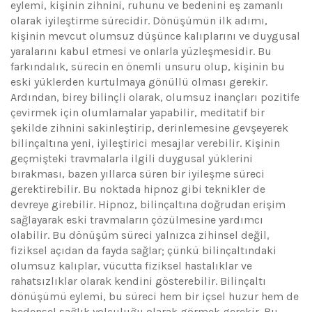
eylemi, kişinin zihnini, ruhunu ve bedenini eş zamanlı
olarak iyileştirme sürecidir. Dönüşümün ilk adımı,
kişinin mevcut olumsuz düşünce kalıplarını ve duygusal
yaralarını kabul etmesi ve onlarla yüzleşmesidir. Bu
farkındalık, sürecin en önemli unsuru olup, kişinin bu
eski yüklerden kurtulmaya gönüllü olması gerekir.
Ardından, birey bilinçli olarak, olumsuz inançları pozitife
çevirmek için olumlamalar yapabilir, meditatif bir
şekilde zihnini sakinleştirip, derinlemesine gevşeyerek
bilinçaltına yeni, iyileştirici mesajlar verebilir. Kişinin
geçmişteki travmalarla ilgili duygusal yüklerini
bırakması, bazen yıllarca süren bir iyileşme süreci
gerektirebilir. Bu noktada hipnoz gibi teknikler de
devreye girebilir. Hipnoz, bilinçaltına doğrudan erişim
sağlayarak eski travmaların çözülmesine yardımcı
olabilir. Bu dönüşüm süreci yalnızca zihinsel değil,
fiziksel açıdan da fayda sağlar; çünkü bilinçaltındaki
olumsuz kalıplar, vücutta fiziksel hastalıklar ve
rahatsızlıklar olarak kendini gösterebilir. Bilinçaltı
dönüşümü eylemi, bu süreci hem bir içsel huzur hem de
bedensel sağlık yolculuğu olarak görmek gerekir. Bu