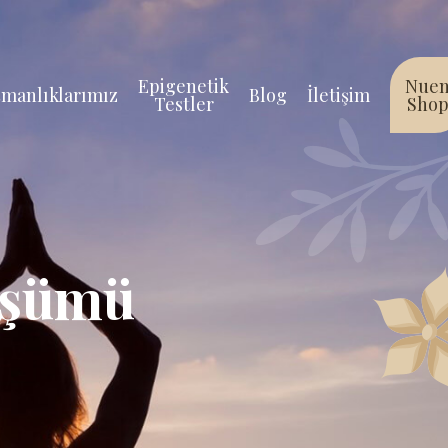
Epigenetik
Nue
manlıklarımız
Blog
İletişim
Testler
Sho
üşümü