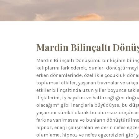
Mardin Bilinçaltı Dön
Mardin Bilinçaltı Dönüşümü bir kişinin bilin
kalıplarını fark ederek, bunları dönüştürmeyi 
erken dönemlerinde, özellikle çocukluk dönemle
toplumsal etkiler, yaşanan travmalar ve sıkça 
etkiler bilinçaltında uzun yıllar boyunca sakl
ilişkilerini, iş hayatını ve hatta sağlığını doğr
olacağım” gibi inançlarla büyüdüyse, bu düşünc
yaşamını sürekli olarak bu olumsuz düşünce y
farkına varılmasını ve bunların dönüştürülm
hipnoz, enerji çalışmaları ve derin nefes egzers
olumlama, hipnoz ve nefes egzersizleri gibi y