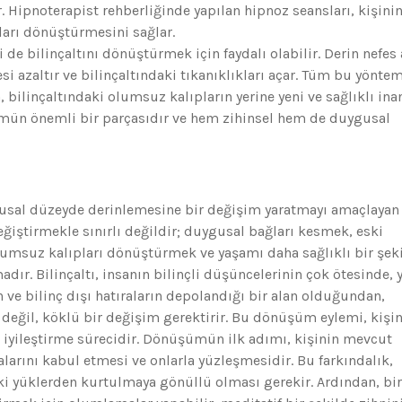
. Hipnoterapist rehberliğinde yapılan hipnoz seansları, kişini
ları dönüştürmesini sağlar.
 de bilinçaltını dönüştürmek için faydalı olabilir. Derin nefes 
i azaltır ve bilinçaltındaki tıkanıklıkları açar. Tüm bu yöntem
, bilinçaltındaki olumsuz kalıpların yerine yeni ve sağlıklı ina
ümün önemli bir parçasıdır ve hem zihinsel hem de duygusal
gusal düzeyde derinlemesine bir değişim yaratmayı amaçlayan 
eğiştirmekle sınırlı değildir; duygusal bağları kesmek, eski
umsuz kalıpları dönüştürmek ve yaşamı daha sağlıklı bir şek
dır. Bilinçaltı, insanın bilinçli düşüncelerinin çok ötesinde, y
 ve bilinç dışı hatıraların depolandığı bir alan olduğundan,
değil, köklü bir değişim gerektirir. Bu dönüşüm eylemi, kişi
k iyileştirme sürecidir. Dönüşümün ilk adımı, kişinin mevcut
arını kabul etmesi ve onlarla yüzleşmesidir. Bu farkındalık,
ki yüklerden kurtulmaya gönüllü olması gerekir. Ardından, bi