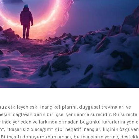
uz etkileyen eski inanç kalıplarını, duygusal travmaları ve
sini sağlayan derin bir içsel yenilenme sürecidir. Bu süreçte 
ninde yer eden ve farkında olmadan bugünkü kararlarını yönle
”, “Başarısız olacağım” gibi negatif inançlar, kişinin özgüven
lir. Bilinçaltı dönüşümünün amacı, bu inançların yerine, destekle