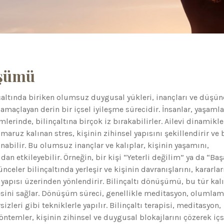
üşümü
çaltında biriken olumsuz duygusal yükleri, inançları ve düşün
amaçlayan derin bir içsel iyileşme sürecidir. İnsanlar, yaşamla
rinde, bilinçaltına birçok iz bırakabilirler. Ailevi dinamikle
maruz kalınan stres, kişinin zihinsel yapısını şekillendirir ve 
anabilir. Bu olumsuz inançlar ve kalıplar, kişinin yaşamını,
udan etkileyebilir. Örneğin, bir kişi “Yeterli değilim” ya da “Baş
eler bilinçaltında yerleşir ve kişinin davranışlarını, kararlar
apısı üzerinden yönlendirir. Bilinçaltı dönüşümü, bu tür kalı
esini sağlar. Dönüşüm süreci, genellikle meditasyon, olumlam
izleri gibi tekniklerle yapılır. Bilinçaltı terapisi, meditasyon,
öntemler, kişinin zihinsel ve duygusal blokajlarını çözerek içs