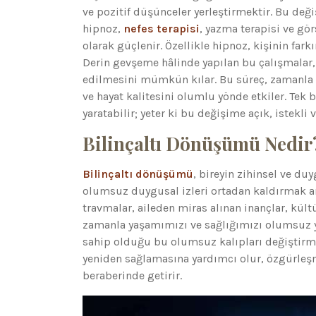
ve pozitif düşünceler yerleştirmektir. Bu deği
hipnoz,
nefes terapisi
, yazma terapisi ve gö
olarak güçlenir. Özellikle hipnoz, kişinin fa
Derin gevşeme hâlinde yapılan bu çalışmalar,
edilmesini mümkün kılar. Bu süreç, zamanla bi
ve hayat kalitesini olumlu yönde etkiler. Tek b
yaratabilir; yeter ki bu değişime açık, istekli v
Bilinçaltı Dönüşümü Nedir
Bilinçaltı dönüşümü
, bireyin zihinsel ve du
olumsuz duygusal izleri ortadan kaldırmak ama
travmalar, aileden miras alınan inançlar, kültü
zamanla yaşamımızı ve sağlığımızı olumsuz yö
sahip olduğu bu olumsuz kalıpları değiştirme
yeniden sağlamasına yardımcı olur, özgürleşme
beraberinde getirir.