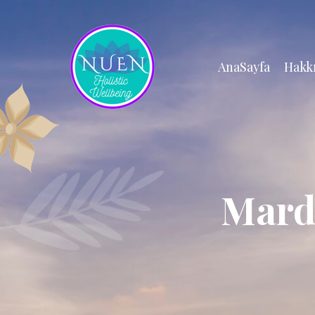
AnaSayfa
Hakk
Mard