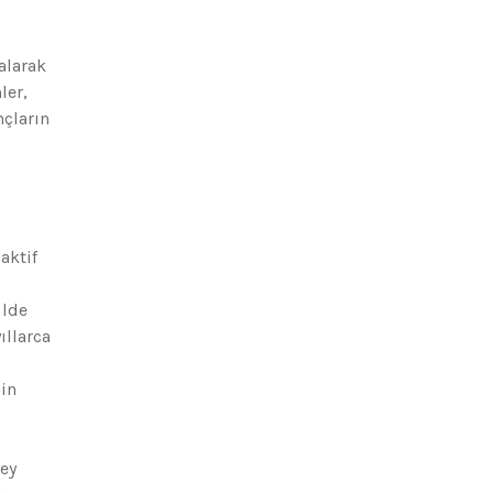
n
alarak
ler,
nçların
aktif
ilde
ıllarca
nin
rey