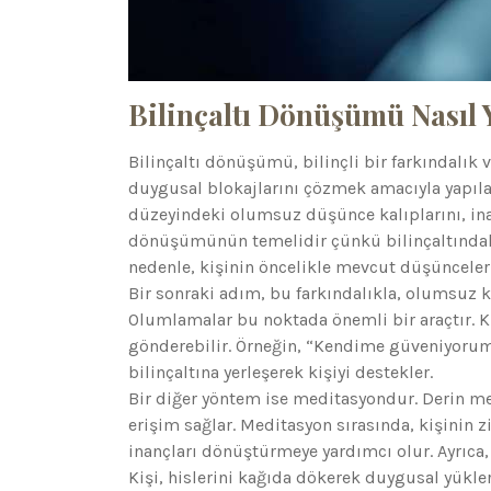
Bilinçaltı Dönüşümü Nasıl Y
Bilinçaltı dönüşümü, bilinçli bir farkındalık 
duygusal blokajlarını çözmek amacıyla yapılan 
düzeyindeki olumsuz düşünce kalıplarını, inanç
dönüşümünün temelidir çünkü bilinçaltında
nedenle, kişinin öncelikle mevcut düşünceleri
Bir sonraki adım, bu farkındalıkla, olumsuz ka
Olumlamalar bu noktada önemli bir araçtır. Ki
gönderebilir. Örneğin, “Kendime güveniyorum”
bilinçaltına yerleşerek kişiyi destekler.
Bir diğer yöntem ise meditasyondur. Derin medi
erişim sağlar. Meditasyon sırasında, kişinin 
inançları dönüştürmeye yardımcı olur. Ayrıca,
Kişi, hislerini kağıda dökerek duygusal yükle