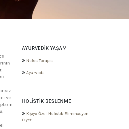
AYURVEDIK YAŞAM
ce
Nefes Terapisi
rının
r,
Ayurveda
bu
arısız
ını ve
HOLISTIK BESLENME
pların
a,
Kişiye Özel Holistik Eliminasyon
Diyeti
el