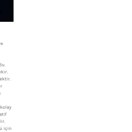
ve
 Bu
kir.
ektir.
r
a
 kolay
tif
ir.
ü için