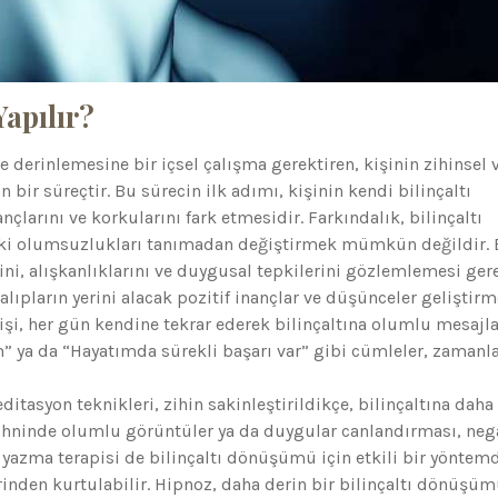
apılır?
ve derinlemesine bir içsel çalışma gerektiren, kişinin zihinsel 
bir süreçtir. Bu sürecin ilk adımı, kişinin kendi bilinçaltı
larını ve korkularını fark etmesidir. Farkındalık, bilinçaltı
ki olumsuzlukları tanımadan değiştirmek mümkün değildir.
ni, alışkanlıklarını ve duygusal tepkilerini gözlemlemesi gere
lıpların yerini alacak pozitif inançlar ve düşünceler geliştirm
şi, her gün kendine tekrar ederek bilinçaltına olumlu mesajla
 ya da “Hayatımda sürekli başarı var” gibi cümleler, zamanl
tasyon teknikleri, zihin sakinleştirildikçe, bilinçaltına daha
zihninde olumlu görüntüler ya da duygular canlandırması, nega
 yazma terapisi de bilinçaltı dönüşümü için etkili bir yöntemd
rinden kurtulabilir. Hipnoz, daha derin bir bilinçaltı dönüşüm