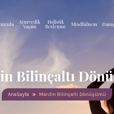
Ayurvedik
Holistik
ımızda
Mindfulness
Danış
Yaşam
Beslenme
in Bilinçaltı Dön
AnaSayfa
Mardin Bilinçaltı Dönüşümü