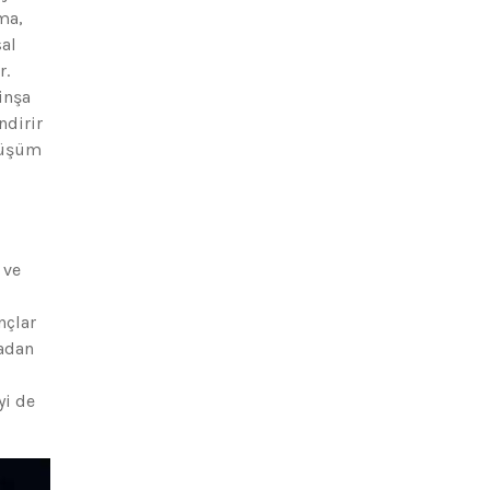
ma,
sal
r.
inşa
ndirir
önüşüm
 ve
nçlar
madan
yi de