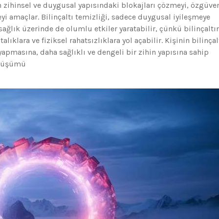
zihinsel ve duygusal yapısındaki blokajları çözmeyi, özgüve
eyi amaçlar. Bilinçaltı temizliği, sadece duygusal iyileşmeye
ğlık üzerinde de olumlu etkiler yaratabilir, çünkü bilinçaltı
lıklara ve fiziksel rahatsızlıklara yol açabilir. Kişinin bilinçal
apmasına, daha sağlıklı ve dengeli bir zihin yapısına sahip
önüşümü