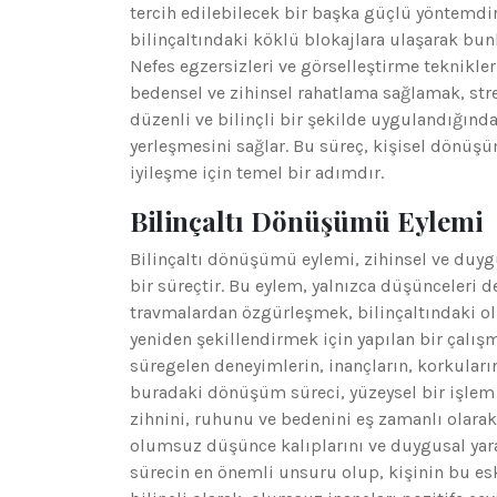
tercih edilebilecek bir başka güçlü yöntemdir
bilinçaltındaki köklü blokajlara ulaşarak bun
Nefes egzersizleri ve görselleştirme teknikleri
bedensel ve zihinsel rahatlama sağlamak, stres
düzenli ve bilinçli bir şekilde uygulandığında
yerleşmesini sağlar. Bu süreç, kişisel dönüş
iyileşme için temel bir adımdır.
Bilinçaltı Dönüşümü Eylemi
Bilinçaltı dönüşümü eylemi, zihinsel ve duy
bir süreçtir. Bu eylem, yalnızca düşünceleri d
travmalardan özgürleşmek, bilinçaltındaki ol
yeniden şekillendirmek için yapılan bir çalışma
süregelen deneyimlerin, inançların, korkuların
buradaki dönüşüm süreci, yüzeysel bir işlem 
zihnini, ruhunu ve bedenini eş zamanlı olara
olumsuz düşünce kalıplarını ve duygusal yaral
sürecin en önemli unsuru olup, kişinin bu es