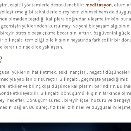
şim, çeşitli yöntemlerle desteklenebilir:
meditasyon
, olumla
rselleştirme gibi tekniklerle birey hem zihinsel hem de duygu
rkında olmadan taşıdığı kalıplara doğrudan ulaşma imkânı suna
 geçmişin yüklerinden kurtulmayı ve yeni bir yaşam algısının 
reyin stresle başa çıkma becerisini artırır, özgüvenini güçle
ir bilinçaltı temizliği bile kişinin hayatında fark edilir bir d
e kararlı bir şekilde yaklaşsın.
?
ygusal yüklerini hafifletmek, eski inançları, negatif düşünceleri
cıyla yapılan bir süreçtir. Bilinçaltı, geçmişte yaşadığımız
rel etkiler ve bilinç dışı düşünce kalıplarını barındırır. Bu ina
nde etkileyebilir. Bilinçaltı dönüşümü, kişinin farkında ol
yi hedefler. Dönüşüm süreci, bireyin içsel huzuru ve dengeyi
sini sağlar. Bu süreç, fiziksel, zihinsel ve duygusal iyileşme