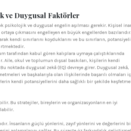
jik ve Duygusal Faktörler
ok psikolojik ve duygusal engelin aşılması gerekir. Kişisel ina
n ortaya çıkmasını engelleyen en büyük engellerden bazılarıdır
rak kendi sınırlarını koyduklarını ve bu sınırların, potansiyel
irtmektedir.
lum tarafından kabul gören kalıplara uymaya çalıştıklarında
r. Aile, okul ve toplumun dışsal baskıları, kişilerin kendi
r. Bu noktada duygusal zekâ (EQ) devreye girer. Duygusal zekâ,
etmeleri ve başkalarıyla olan ilişkilerinde başarılı olmaları iç
ylerin kendi potansiyellerini daha sağlıklı bir şekilde keşfetme
ilir. Bu stratejiler, bireylerin ve organizasyonların en iyi
abilir.
ır. İnsanların güçlü yönlerini, zayıf yönlerini ve değerlerini b
lerini anlamalarını sağlar. Bu süreçte öz farkındalık geliştirme