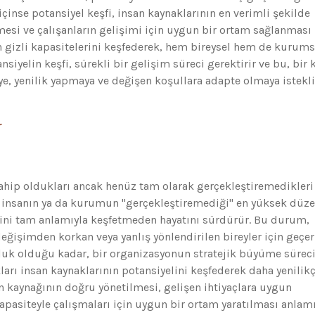
 içinse potansiyel keşfi, insan kaynaklarının en verimli şekilde
mesi ve çalışanların gelişimi için uygun bir ortam sağlanması
ın gizli kapasitelerini keşfederek, hem bireysel hem de kurums
iyelin keşfi, sürekli bir gelişim süreci gerektirir ve bu, bir 
e, yenilik yapmaya ve değişen koşullara adapte olmaya istekli
r
 sahip oldukları ancak henüz tam olarak gerçekleştiremedikleri
Bu, insanın ya da kurumun "gerçekleştiremediği" en yüksek düz
elini tam anlamıyla keşfetmeden hayatını sürdürür. Bu durum,
ğişimden korkan veya yanlış yönlendirilen bireyler için geçerl
culuk olduğu kadar, bir organizasyonun stratejik büyüme süreci
arı insan kaynaklarının potansiyelini keşfederek daha yenilikç
san kaynağının doğru yönetilmesi, gelişen ihtiyaçlara uygun
kapasiteyle çalışmaları için uygun bir ortam yaratılması anlam