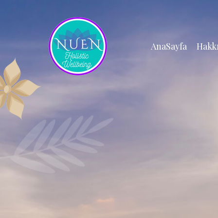
AnaSayfa
Hakk