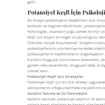
gelir.
Potansiyel Keşfi İçin Psikolo
Bir bireyin potansiyelini keşfetmesi için, birç
korkular ve özgüven eksiklikleri, potansiyeli
Psikologlar, insanların çoğu zaman bilinçli ola
keşfi için büyük bir engel oluşturduğunu bel
Özellikle "sosyal koşullanma", bireylerin top
potansiyellerinin sınırlanmasına neden olabili
potansiyellerini keşfetmelerini engelleyebili
kişilerin duygusal durumlarını anlamaları, yön
gerekli olan becerilerdir. Duygusal zekâ, bire
olanak tanır.
Potansiyel Keşfi için Stratejiler
Potansiyel keşfi için bir dizi strateji uygulanab
versiyonlarını ortaya çıkarmalarına yardımcı ol
Kendini Tanıma ve Öz Farkındalık
Kendini tanımak, potansiyel keşfinin ilk adımıd
onların hangi alanlarda en başarılı olabilecek