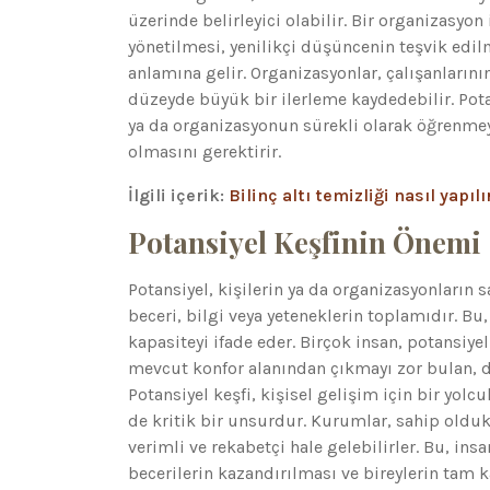
üzerinde belirleyici olabilir. Bir organizasyon
yönetilmesi, yenilikçi düşüncenin teşvik edil
anlamına gelir. Organizasyonlar, çalışanların
düzeyde büyük bir ilerleme kaydedebilir. Potans
ya da organizasyonun sürekli olarak öğrenmey
olmasını gerektirir.
İlgili içerik:
Bilinç altı temizliği nasıl yapılı
Potansiyel Keşfinin Önemi
Potansiyel, kişilerin ya da organizasyonların
beceri, bilgi veya yeteneklerin toplamıdır. 
kapasiteyi ifade eder. Birçok insan, potansiy
mevcut konfor alanından çıkmayı zor bulan, de
Potansiyel keşfi, kişisel gelişim için bir yol
de kritik bir unsurdur. Kurumlar, sahip oldukl
verimli ve rekabetçi hale gelebilirler. Bu, in
becerilerin kazandırılması ve bireylerin tam 