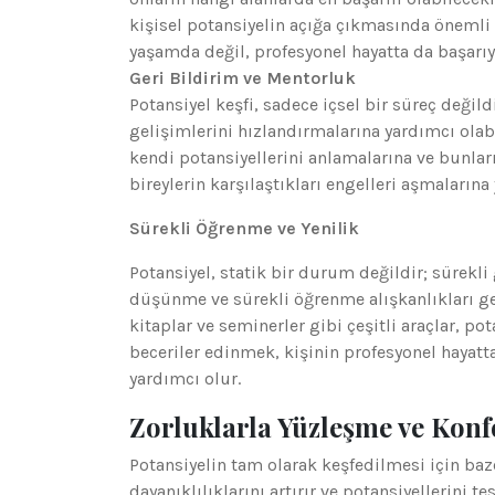
kişisel potansiyelin açığa çıkmasında önemli 
yaşamda değil, profesyonel hayatta da başarıyı
Geri Bildirim ve Mentorluk
Potansiyel keşfi, sadece içsel bir süreç değild
gelişimlerini hızlandırmalarına yardımcı olabi
kendi potansiyellerini anlamalarına ve bunlar
bireylerin karşılaştıkları engelleri aşmalarına 
Sürekli Öğrenme ve Yenilik
Potansiyel, statik bir durum değildir; sürekli
düşünme ve sürekli öğrenme alışkanlıkları geli
kitaplar ve seminerler gibi çeşitli araçlar, p
beceriler edinmek, kişinin profesyonel hayatta
yardımcı olur.
Zorluklarla Yüzleşme ve Kon
Potansiyelin tam olarak keşfedilmesi için baz
dayanıklılıklarını artırır ve potansiyellerini t