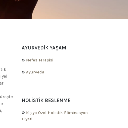
AYURVEDIK YAŞAM
Nefes Terapisi
tik
Ayurveda
iyel
ar,
süreçte
HOLISTIK BESLENME
de
i,
Kişiye Özel Holistik Eliminasyon
Diyeti