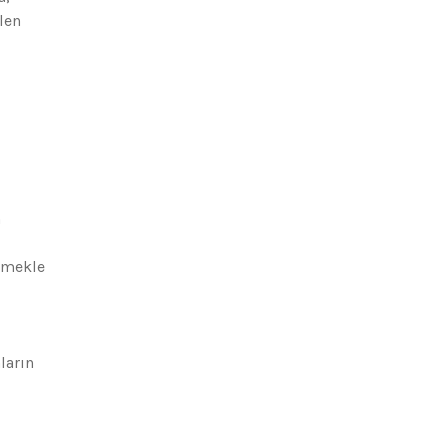
ilen
n
irmekle
ların