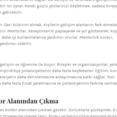
bir rol oynar. Kendi güçlü yönlerinizi keşfetmek, sadece birey
 getirebilir.
ir. Geri bildirim almak, kişilerin gelişim alanlarını fark etmele
lir. Mentorlar, deneyimlerini paylaşarak ve yol göstererek, kişi
ı daha iyi kullanmalarına yardımcı olurlar. Mentorluk süreci,
yardımcı olabilir.
 gelişim ve öğrenme ile büyür. Bireyler ve organizasyonlar, yeni
ştirdikçe potansiyellerini daha fazla keşfederler. Eğitim, kur
otansiyelin daha derinlemesine anlaşılmasına katkı sağlar. Yeni
 daha fazla fırsat yaratmasına ve potansiyelinin farkına varma
for Alanından Çıkma
en konfor alanından çıkmak gerekir. Zorluklarla yüzleşmek, ki
est etmelerine olanak tanır. Korku ve belirsizlikle karşılaştığınd