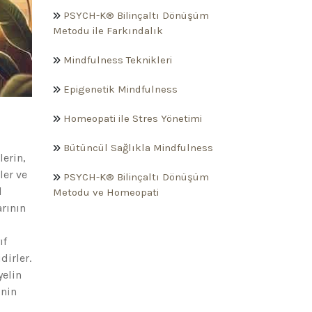
PSYCH-K® Bilinçaltı Dönüşüm
Metodu ile Farkındalık
Mindfulness Teknikleri
Epigenetik Mindfulness
Homeopati ile Stres Yönetimi
Bütüncül Sağlıkla Mindfulness
erin,
ler ve
PSYCH-K® Bilinçaltı Dönüşüm
l
Metodu ve Homeopati
arının
ıf
dirler.
yelin
inin