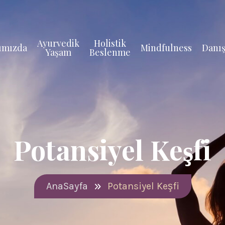
Ayurvedik
Holistik
ımızda
Mindfulness
Danış
Yaşam
Beslenme
Potansiyel Keşfi
AnaSayfa
Potansiyel Keşfi