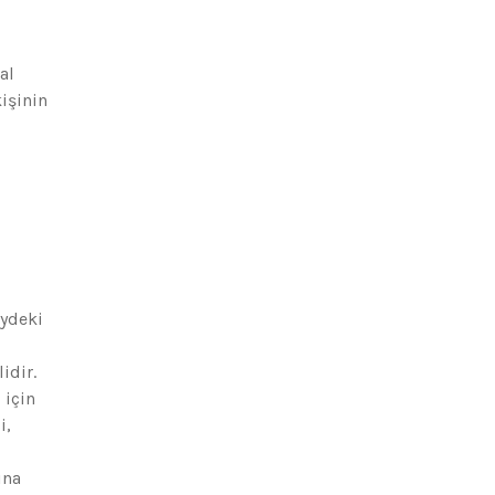
al
kişinin
eydeki
idir.
 için
i,
ına