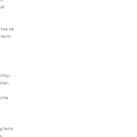
sel
rine ve
lerin
likçi
slar,
sına
şilerin
a,