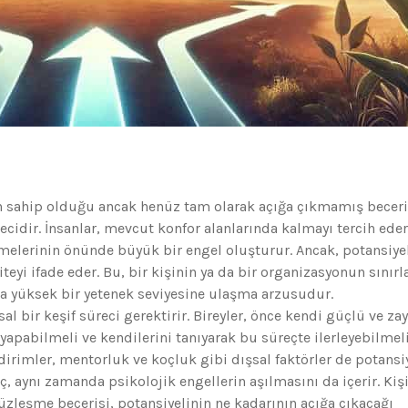
un sahip olduğu ancak henüz tam olarak açığa çıkmamış beceril
cidir. İnsanlar, mevcut konfor alanlarında kalmayı tercih eder
tmelerinin önünde büyük bir engel oluşturur. Ancak, potansiye
yi ifade eder. Bu, bir kişinin ya da bir organizasyonun sınırl
ha yüksek bir yetenek seviyesine ulaşma arzusudur.
al bir keşif süreci gerektirir. Bireyler, önce kendi güçlü ve zay
 yapabilmeli ve kendilerini tanıyarak bu süreçte ilerleyebilmeli
dirimler, mentorluk ve koçluk gibi dışsal faktörler de potansi
, aynı zamanda psikolojik engellerin aşılmasını da içerir. Kiş
yüzleşme becerisi, potansiyelinin ne kadarının açığa çıkacağı