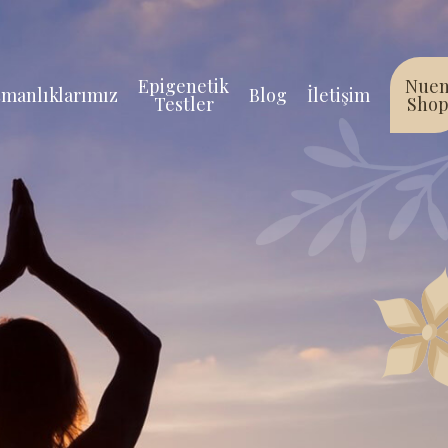
Epigenetik
Nue
manlıklarımız
Blog
İletişim
Testler
Sho