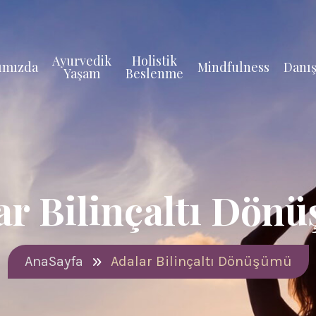
Ayurvedik
Holistik
ımızda
Mindfulness
Danış
Yaşam
Beslenme
ar Bilinçaltı Dön
AnaSayfa
Adalar Bilinçaltı Dönüşümü