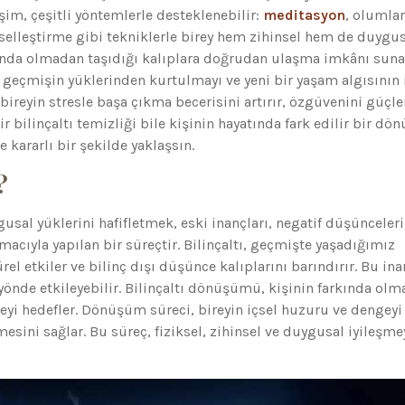
şim, çeşitli yöntemlerle desteklenebilir:
meditasyon
, olumla
rselleştirme gibi tekniklerle birey hem zihinsel hem de duygu
rkında olmadan taşıdığı kalıplara doğrudan ulaşma imkânı suna
 geçmişin yüklerinden kurtulmayı ve yeni bir yaşam algısının 
reyin stresle başa çıkma becerisini artırır, özgüvenini güçle
ir bilinçaltı temizliği bile kişinin hayatında fark edilir bir d
e kararlı bir şekilde yaklaşsın.
?
ygusal yüklerini hafifletmek, eski inançları, negatif düşünceleri
cıyla yapılan bir süreçtir. Bilinçaltı, geçmişte yaşadığımız
rel etkiler ve bilinç dışı düşünce kalıplarını barındırır. Bu ina
nde etkileyebilir. Bilinçaltı dönüşümü, kişinin farkında ol
yi hedefler. Dönüşüm süreci, bireyin içsel huzuru ve dengeyi
sini sağlar. Bu süreç, fiziksel, zihinsel ve duygusal iyileşme