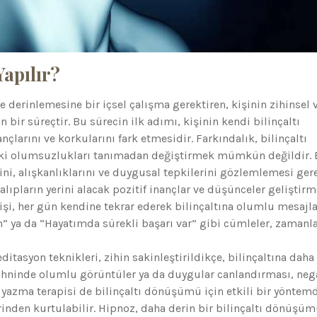
apılır?
ve derinlemesine bir içsel çalışma gerektiren, kişinin zihinsel 
bir süreçtir. Bu sürecin ilk adımı, kişinin kendi bilinçaltı
larını ve korkularını fark etmesidir. Farkındalık, bilinçaltı
ki olumsuzlukları tanımadan değiştirmek mümkün değildir.
ni, alışkanlıklarını ve duygusal tepkilerini gözlemlemesi gere
lıpların yerini alacak pozitif inançlar ve düşünceler geliştirm
şi, her gün kendine tekrar ederek bilinçaltına olumlu mesajla
 ya da “Hayatımda sürekli başarı var” gibi cümleler, zamanl
tasyon teknikleri, zihin sakinleştirildikçe, bilinçaltına daha
zihninde olumlu görüntüler ya da duygular canlandırması, nega
 yazma terapisi de bilinçaltı dönüşümü için etkili bir yöntemd
rinden kurtulabilir. Hipnoz, daha derin bir bilinçaltı dönüşüm