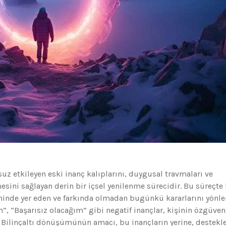
uz etkileyen eski inanç kalıplarını, duygusal travmaları ve
sini sağlayan derin bir içsel yenilenme sürecidir. Bu süreçte 
ninde yer eden ve farkında olmadan bugünkü kararlarını yönle
”, “Başarısız olacağım” gibi negatif inançlar, kişinin özgüven
lir. Bilinçaltı dönüşümünün amacı, bu inançların yerine, destekle