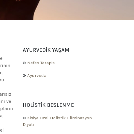
AYURVEDIK YAŞAM
ce
Nefes Terapisi
rının
r,
Ayurveda
bu
arısız
ını ve
HOLISTIK BESLENME
pların
a,
Kişiye Özel Holistik Eliminasyon
Diyeti
el