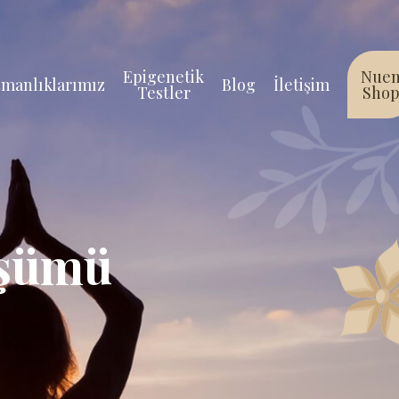
Epigenetik
Nue
manlıklarımız
Blog
İletişim
Testler
Sho
üşümü