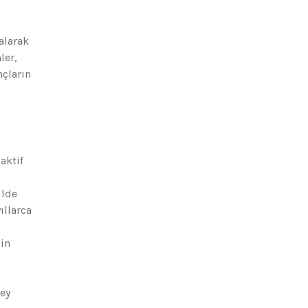
n
alarak
ler,
nçların
aktif
ilde
ıllarca
nin
rey