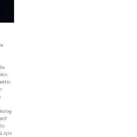
ve
 Bu
kir.
ektir.
r
a
 kolay
tif
ir.
ü için