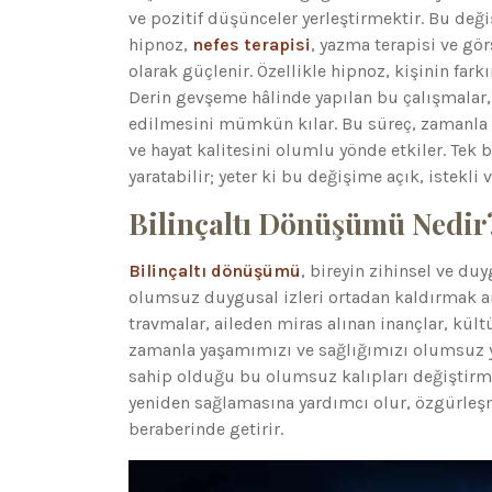
ve pozitif düşünceler yerleştirmektir. Bu deği
hipnoz,
nefes terapisi
, yazma terapisi ve gö
olarak güçlenir. Özellikle hipnoz, kişinin fa
Derin gevşeme hâlinde yapılan bu çalışmalar,
edilmesini mümkün kılar. Bu süreç, zamanla bi
ve hayat kalitesini olumlu yönde etkiler. Tek b
yaratabilir; yeter ki bu değişime açık, istekli v
Bilinçaltı Dönüşümü Nedir
Bilinçaltı dönüşümü
, bireyin zihinsel ve du
olumsuz duygusal izleri ortadan kaldırmak ama
travmalar, aileden miras alınan inançlar, kültü
zamanla yaşamımızı ve sağlığımızı olumsuz yö
sahip olduğu bu olumsuz kalıpları değiştirme
yeniden sağlamasına yardımcı olur, özgürleşme
beraberinde getirir.