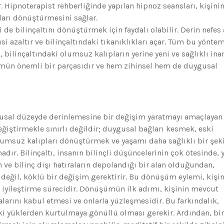
. Hipnoterapist rehberliğinde yapılan hipnoz seansları, kişini
ları dönüştürmesini sağlar.
 de bilinçaltını dönüştürmek için faydalı olabilir. Derin nefes 
i azaltır ve bilinçaltındaki tıkanıklıkları açar. Tüm bu yöntem
, bilinçaltındaki olumsuz kalıpların yerine yeni ve sağlıklı ina
ümün önemli bir parçasıdır ve hem zihinsel hem de duygusal
gusal düzeyde derinlemesine bir değişim yaratmayı amaçlayan 
eğiştirmekle sınırlı değildir; duygusal bağları kesmek, eski
umsuz kalıpları dönüştürmek ve yaşamı daha sağlıklı bir şek
dır. Bilinçaltı, insanın bilinçli düşüncelerinin çok ötesinde, y
 ve bilinç dışı hatıraların depolandığı bir alan olduğundan,
değil, köklü bir değişim gerektirir. Bu dönüşüm eylemi, kişi
k iyileştirme sürecidir. Dönüşümün ilk adımı, kişinin mevcut
arını kabul etmesi ve onlarla yüzleşmesidir. Bu farkındalık,
ki yüklerden kurtulmaya gönüllü olması gerekir. Ardından, bi