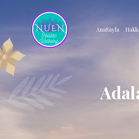
AnaSayfa
Hakk
Adal