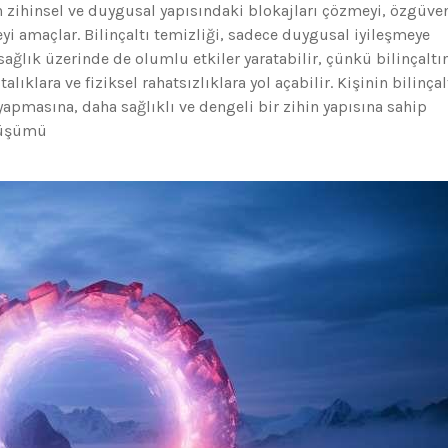
zihinsel ve duygusal yapısındaki blokajları çözmeyi, özgüve
eyi amaçlar. Bilinçaltı temizliği, sadece duygusal iyileşmeye
ğlık üzerinde de olumlu etkiler yaratabilir, çünkü bilinçaltı
lıklara ve fiziksel rahatsızlıklara yol açabilir. Kişinin bilinçal
apmasına, daha sağlıklı ve dengeli bir zihin yapısına sahip
önüşümü