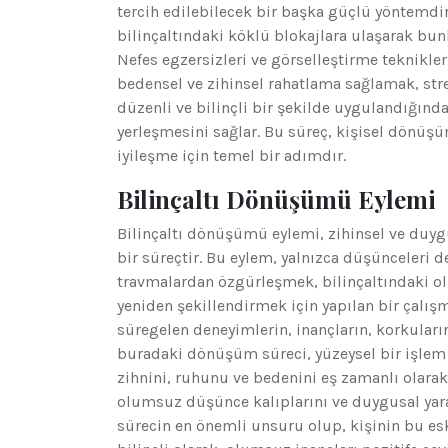
tercih edilebilecek bir başka güçlü yöntemdir
bilinçaltındaki köklü blokajlara ulaşarak bun
Nefes egzersizleri ve görselleştirme teknikleri
bedensel ve zihinsel rahatlama sağlamak, stres
düzenli ve bilinçli bir şekilde uygulandığında
yerleşmesini sağlar. Bu süreç, kişisel dönüş
iyileşme için temel bir adımdır.
Bilinçaltı Dönüşümü Eylemi
Bilinçaltı dönüşümü eylemi, zihinsel ve duy
bir süreçtir. Bu eylem, yalnızca düşünceleri d
travmalardan özgürleşmek, bilinçaltındaki ol
yeniden şekillendirmek için yapılan bir çalışma
süregelen deneyimlerin, inançların, korkuların
buradaki dönüşüm süreci, yüzeysel bir işlem 
zihnini, ruhunu ve bedenini eş zamanlı olara
olumsuz düşünce kalıplarını ve duygusal yaral
sürecin en önemli unsuru olup, kişinin bu es