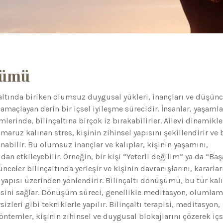
şümü
altında biriken olumsuz duygusal yükleri, inançları ve düşün
amaçlayan derin bir içsel iyileşme sürecidir. İnsanlar, yaşamla
rinde, bilinçaltına birçok iz bırakabilirler. Ailevi dinamikle
maruz kalınan stres, kişinin zihinsel yapısını şekillendirir ve 
anabilir. Bu olumsuz inançlar ve kalıplar, kişinin yaşamını,
udan etkileyebilir. Örneğin, bir kişi “Yeterli değilim” ya da “Baş
eler bilinçaltında yerleşir ve kişinin davranışlarını, kararlar
apısı üzerinden yönlendirir. Bilinçaltı dönüşümü, bu tür kalı
esini sağlar. Dönüşüm süreci, genellikle meditasyon, olumlam
izleri gibi tekniklerle yapılır. Bilinçaltı terapisi, meditasyon,
öntemler, kişinin zihinsel ve duygusal blokajlarını çözerek içs