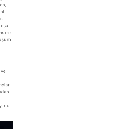
ma,
sal
r.
inşa
ndirir
önüşüm
 ve
nçlar
madan
yi de