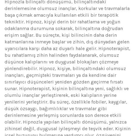
Hipnozla bilinçaltı dönüşümü, bilinçaltındaki
derinlemesine olumsuz inançlar, korkular ve travmalarla
başa çıkmak amacıyla kullanılan etkili bir terapötik
tekniktir. Hipnoz, kişiyi derin bir rahatlama ve yoğun
odaklanma durumuna sokarak, bilinçaltına doğrudan
erişim sağlar. Bu süreçte, kişi bilincinin daha derin
katmanlarına inmeye başlar ve zihin, dış dünyadan gelen
uyarıcılara karşı daha az duyarlı hale gelir. Hipnoterapist,
bu rahatlamış zihin halinden faydalanarak, olumsuz
düşünce kalıplarını ve duygusal blokajları çözmeye
yönlendirebilir. Hipnoz, kişiye, bilinçaltındaki olumsuz
inançları, geçmişteki travmaları ya da kendine dair
sınırlayıcı düşünceleri yeniden gözden geçirme fırsatı
sunar. Hipnoterapist, kişinin bilinçaltına yeni, sağlıklı ve
olumlu inançlar yerleştirerek, eski kalıpların yerine
yenilerini yerleştirir. Bu süreç, özellikle fobiler, kaygılar,
düşük özsaygı, bağımlılıklar ve travmalar gibi
derinlemesine yerleşmiş sorunlarda son derece etkili
olabilir. Hipnozla yapılan bilinçaltı dönüşümü, yalnızca
zihinsel değil, duygusal iyileşmeyi de teşvik eder. Kişinin
içsel huzurunu bulmasına yardımcı olur, özgüvenini