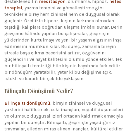
desteklenebilir:
meditasyon
, olumlama, hipnoz,
nefes
terapisi
, yazma terapisi ve görselleştirme gibi
tekniklerle birey hem zihinsel hem de duygusal olarak
güçlenir. Özellikle hipnoz, kişinin farkında olmadan
taşıdığı kalıplara doğrudan ulaşma imkânı sunar. Derin
gevşeme hâlinde yapılan bu çalışmalar, geçmişin
yüklerinden kurtulmayı ve yeni bir yaşam algısının inşa
edilmesini mümkün kılar. Bu süreç, zamanla bireyin
stresle başa çıkma becerisini artırır, özgüvenini
güçlendirir ve hayat kalitesini olumlu yönde etkiler. Tek
bir bilinçaltı temizliği bile kişinin hayatında fark edilir
bir dönüşüm yaratabilir; yeter ki bu değişime açık,
istekli ve kararlı bir şekilde yaklaşsın.
Bilinçaltı Dönüşümü Nedir?
Bilinçaltı dönüşümü
, bireyin zihinsel ve duygusal
yüklerini hafifletmek, eski inançları, negatif düşünceleri
ve olumsuz duygusal izleri ortadan kaldırmak amacıyla
yapılan bir süreçtir. Bilinçaltı, geçmişte yaşadığımız
travmalar, aileden miras alınan inançlar, kültürel etkiler