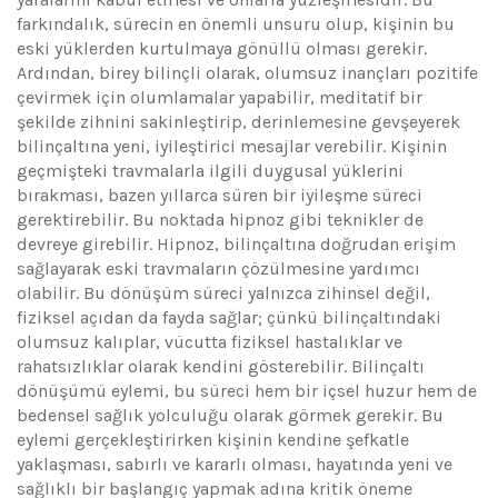
farkındalık, sürecin en önemli unsuru olup, kişinin bu
eski yüklerden kurtulmaya gönüllü olması gerekir.
Ardından, birey bilinçli olarak, olumsuz inançları pozitife
çevirmek için olumlamalar yapabilir, meditatif bir
şekilde zihnini sakinleştirip, derinlemesine gevşeyerek
bilinçaltına yeni, iyileştirici mesajlar verebilir. Kişinin
geçmişteki travmalarla ilgili duygusal yüklerini
bırakması, bazen yıllarca süren bir iyileşme süreci
gerektirebilir. Bu noktada hipnoz gibi teknikler de
devreye girebilir. Hipnoz, bilinçaltına doğrudan erişim
sağlayarak eski travmaların çözülmesine yardımcı
olabilir. Bu dönüşüm süreci yalnızca zihinsel değil,
fiziksel açıdan da fayda sağlar; çünkü bilinçaltındaki
olumsuz kalıplar, vücutta fiziksel hastalıklar ve
rahatsızlıklar olarak kendini gösterebilir. Bilinçaltı
dönüşümü eylemi, bu süreci hem bir içsel huzur hem de
bedensel sağlık yolculuğu olarak görmek gerekir. Bu
eylemi gerçekleştirirken kişinin kendine şefkatle
yaklaşması, sabırlı ve kararlı olması, hayatında yeni ve
sağlıklı bir başlangıç yapmak adına kritik öneme