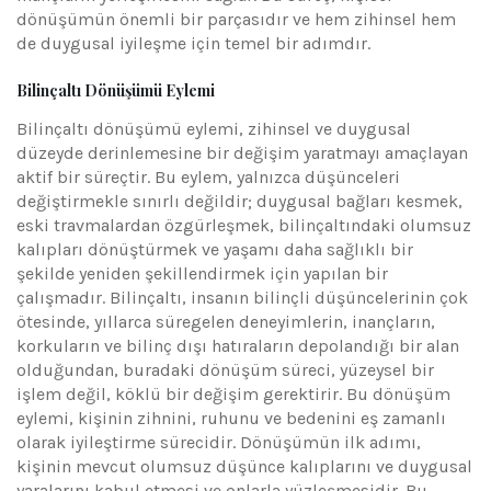
dönüşümün önemli bir parçasıdır ve hem zihinsel hem
de duygusal iyileşme için temel bir adımdır.
Bilinçaltı Dönüşümü Eylemi
Bilinçaltı dönüşümü eylemi, zihinsel ve duygusal
düzeyde derinlemesine bir değişim yaratmayı amaçlayan
aktif bir süreçtir. Bu eylem, yalnızca düşünceleri
değiştirmekle sınırlı değildir; duygusal bağları kesmek,
eski travmalardan özgürleşmek, bilinçaltındaki olumsuz
kalıpları dönüştürmek ve yaşamı daha sağlıklı bir
şekilde yeniden şekillendirmek için yapılan bir
çalışmadır. Bilinçaltı, insanın bilinçli düşüncelerinin çok
ötesinde, yıllarca süregelen deneyimlerin, inançların,
korkuların ve bilinç dışı hatıraların depolandığı bir alan
olduğundan, buradaki dönüşüm süreci, yüzeysel bir
işlem değil, köklü bir değişim gerektirir. Bu dönüşüm
eylemi, kişinin zihnini, ruhunu ve bedenini eş zamanlı
olarak iyileştirme sürecidir. Dönüşümün ilk adımı,
kişinin mevcut olumsuz düşünce kalıplarını ve duygusal
yaralarını kabul etmesi ve onlarla yüzleşmesidir. Bu