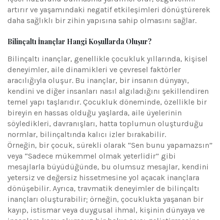
artırır ve yaşamındaki negatif etkileşimleri dönüştürerek
daha sağlıklı bir zihin yapısına sahip olmasını sağlar.
Bilinçaltı İnançlar Hangi Koşullarda Oluşur?
Bilinçaltı inançlar, genellikle çocukluk yıllarında, kişisel
deneyimler, aile dinamikleri ve çevresel faktörler
aracılığıyla oluşur. Bu inançlar, bir insanın dünyayı,
kendini ve diğer insanları nasıl algıladığını şekillendiren
temel yapı taşlarıdır. Çocukluk döneminde, özellikle bir
bireyin en hassas olduğu yaşlarda, aile üyelerinin
söyledikleri, davranışları, hatta toplumun oluşturduğu
normlar, bilinçaltında kalıcı izler bırakabilir.
Örneğin, bir çocuk, sürekli olarak “Sen bunu yapamazsın”
veya “Sadece mükemmel olmak yeterlidir” gibi
mesajlarla büyüdüğünde, bu olumsuz mesajlar, kendini
yetersiz ve değersiz hissetmesine yol açacak inançlara
dönüşebilir. Ayrıca, travmatik deneyimler de bilinçaltı
inançları oluşturabilir; örneğin, çocuklukta yaşanan bir
kayıp, istismar veya duygusal ihmal, kişinin dünyaya ve