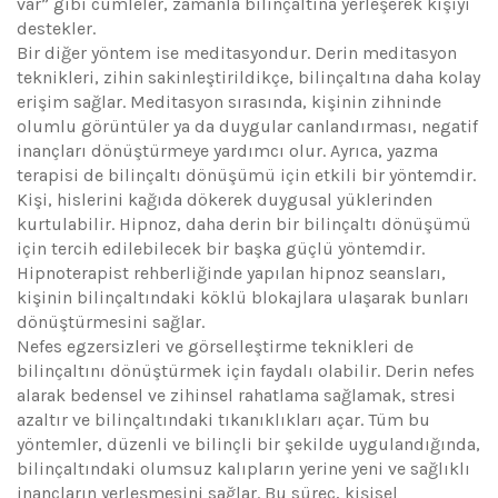
var” gibi cümleler, zamanla bilinçaltına yerleşerek kişiyi
destekler.
Bir diğer yöntem ise meditasyondur. Derin meditasyon
teknikleri, zihin sakinleştirildikçe, bilinçaltına daha kolay
erişim sağlar. Meditasyon sırasında, kişinin zihninde
olumlu görüntüler ya da duygular canlandırması, negatif
inançları dönüştürmeye yardımcı olur. Ayrıca, yazma
terapisi de bilinçaltı dönüşümü için etkili bir yöntemdir.
Kişi, hislerini kağıda dökerek duygusal yüklerinden
kurtulabilir. Hipnoz, daha derin bir bilinçaltı dönüşümü
için tercih edilebilecek bir başka güçlü yöntemdir.
Hipnoterapist rehberliğinde yapılan hipnoz seansları,
kişinin bilinçaltındaki köklü blokajlara ulaşarak bunları
dönüştürmesini sağlar.
Nefes egzersizleri ve görselleştirme teknikleri de
bilinçaltını dönüştürmek için faydalı olabilir. Derin nefes
alarak bedensel ve zihinsel rahatlama sağlamak, stresi
azaltır ve bilinçaltındaki tıkanıklıkları açar. Tüm bu
yöntemler, düzenli ve bilinçli bir şekilde uygulandığında,
bilinçaltındaki olumsuz kalıpların yerine yeni ve sağlıklı
inançların yerleşmesini sağlar. Bu süreç, kişisel