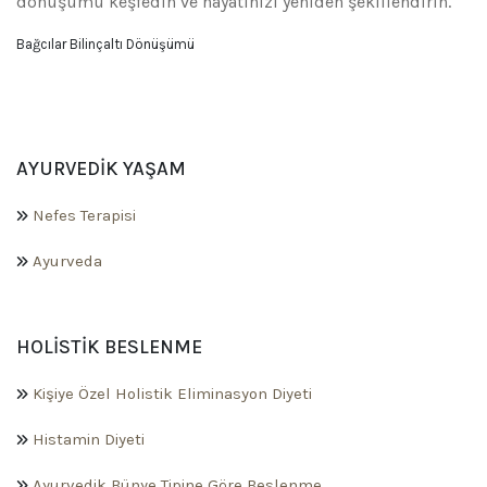
dönüşümü keşfedin ve hayatınızı yeniden şekillendirin.
Bağcılar Bilinçaltı Dönüşümü
AYURVEDIK YAŞAM
Nefes Terapisi
Ayurveda
HOLISTIK BESLENME
Kişiye Özel Holistik Eliminasyon Diyeti
Histamin Diyeti
Ayurvedik Bünye Tipine Göre Beslenme