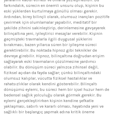
farkındalık, sürecin en önemli unsuru olup, kişinin bu
eski yüklerden kurtulmaya gönüllü olması gerekir.
Ardından, birey bilinçli olarak, olumsuz inançları pozitife
çevirmek için olumlamalar yapabilir, meditatif bir
şekilde zihnini sakinleştirip, derinlemesine gevşeyerek
bilinçaltına yeni, iyileştirici mesajlar verebilir. Kişinin
geçmişteki travmalarla ilgili duygusal yüklerini
bırakması, bazen yıllarca süren bir iyileşme süreci
gerektirebilir. Bu noktada hipnoz gibi teknikler de
devreye girebilir. Hipnoz, bilinçaltına doğrudan erişim
sağlayarak eski travmaların çözülmesine yardımcı
olabilir. Bu dönüşüm süreci yalnızca zihinsel değil,
fiziksel açıdan da fayda sağlar; çünkü bilinçaltındaki
olumsuz kalıplar, vücutta fiziksel hastalıklar ve
rahatsızlıklar olarak kendini gösterebilir. Bilinçaltı
dönüşümü eylemi, bu süreci hem bir içsel huzur hem de
bedensel sağlık yolculuğu olarak görmek gerekir. Bu
eylemi gerçekleştirirken kişinin kendine şefkatle
yaklaşması, sabırlı ve kararlı olması, hayatında yeni ve
sağlıklı bir başlangıç yapmak adına kritik öneme