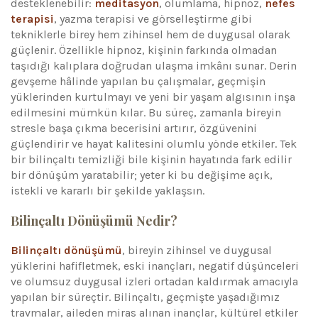
desteklenebilir:
meditasyon
, olumlama, hipnoz,
nefes
terapisi
, yazma terapisi ve görselleştirme gibi
tekniklerle birey hem zihinsel hem de duygusal olarak
güçlenir. Özellikle hipnoz, kişinin farkında olmadan
taşıdığı kalıplara doğrudan ulaşma imkânı sunar. Derin
gevşeme hâlinde yapılan bu çalışmalar, geçmişin
yüklerinden kurtulmayı ve yeni bir yaşam algısının inşa
edilmesini mümkün kılar. Bu süreç, zamanla bireyin
stresle başa çıkma becerisini artırır, özgüvenini
güçlendirir ve hayat kalitesini olumlu yönde etkiler. Tek
bir bilinçaltı temizliği bile kişinin hayatında fark edilir
bir dönüşüm yaratabilir; yeter ki bu değişime açık,
istekli ve kararlı bir şekilde yaklaşsın.
Bilinçaltı Dönüşümü Nedir?
Bilinçaltı dönüşümü
, bireyin zihinsel ve duygusal
yüklerini hafifletmek, eski inançları, negatif düşünceleri
ve olumsuz duygusal izleri ortadan kaldırmak amacıyla
yapılan bir süreçtir. Bilinçaltı, geçmişte yaşadığımız
travmalar, aileden miras alınan inançlar, kültürel etkiler