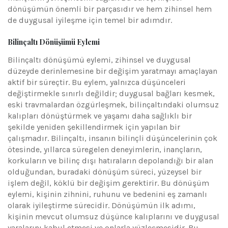
dönüşümün önemli bir parçasıdır ve hem zihinsel hem
de duygusal iyileşme için temel bir adımdır.
Bilinçaltı Dönüşümü Eylemi
Bilinçaltı dönüşümü eylemi, zihinsel ve duygusal
düzeyde derinlemesine bir değişim yaratmayı amaçlayan
aktif bir süreçtir. Bu eylem, yalnızca düşünceleri
değiştirmekle sınırlı değildir; duygusal bağları kesmek,
eski travmalardan özgürleşmek, bilinçaltındaki olumsuz
kalıpları dönüştürmek ve yaşamı daha sağlıklı bir
şekilde yeniden şekillendirmek için yapılan bir
çalışmadır. Bilinçaltı, insanın bilinçli düşüncelerinin çok
ötesinde, yıllarca süregelen deneyimlerin, inançların,
korkuların ve bilinç dışı hatıraların depolandığı bir alan
olduğundan, buradaki dönüşüm süreci, yüzeysel bir
işlem değil, köklü bir değişim gerektirir. Bu dönüşüm
eylemi, kişinin zihnini, ruhunu ve bedenini eş zamanlı
olarak iyileştirme sürecidir. Dönüşümün ilk adımı,
kişinin mevcut olumsuz düşünce kalıplarını ve duygusal
yaralarını kabul etmesi ve onlarla yüzleşmesidir. Bu