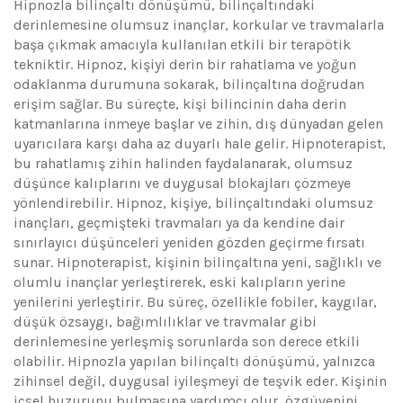
Hipnozla bilinçaltı dönüşümü, bilinçaltındaki
derinlemesine olumsuz inançlar, korkular ve travmalarla
başa çıkmak amacıyla kullanılan etkili bir terapötik
tekniktir. Hipnoz, kişiyi derin bir rahatlama ve yoğun
odaklanma durumuna sokarak, bilinçaltına doğrudan
erişim sağlar. Bu süreçte, kişi bilincinin daha derin
katmanlarına inmeye başlar ve zihin, dış dünyadan gelen
uyarıcılara karşı daha az duyarlı hale gelir. Hipnoterapist,
bu rahatlamış zihin halinden faydalanarak, olumsuz
düşünce kalıplarını ve duygusal blokajları çözmeye
yönlendirebilir. Hipnoz, kişiye, bilinçaltındaki olumsuz
inançları, geçmişteki travmaları ya da kendine dair
sınırlayıcı düşünceleri yeniden gözden geçirme fırsatı
sunar. Hipnoterapist, kişinin bilinçaltına yeni, sağlıklı ve
olumlu inançlar yerleştirerek, eski kalıpların yerine
yenilerini yerleştirir. Bu süreç, özellikle fobiler, kaygılar,
düşük özsaygı, bağımlılıklar ve travmalar gibi
derinlemesine yerleşmiş sorunlarda son derece etkili
olabilir. Hipnozla yapılan bilinçaltı dönüşümü, yalnızca
zihinsel değil, duygusal iyileşmeyi de teşvik eder. Kişinin
içsel huzurunu bulmasına yardımcı olur, özgüvenini