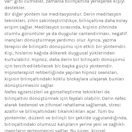
var” gibi cümleler, zamanla bilinçaltına yerleşerek kişiyi
destekler.
Bir diğer yöntem ise meditasyondur. Derin meditasyon
teknikleri, zihin sakinleştirildikçe, bilinçaltına daha kolay
erişim sağlar. Meditasyon sırasında, kişinin zihninde
olumlu görüntüler ya da duygular canlandırması, negatif
inançları dönüştürmeye yardımcı olur. Ayrıca, yazma
terapisi de bilinçaltı dönüşümü için etkili bir yöntemdir.
Kişi, hislerini kağıda dökerek duygusal yüklerinden
kurtulabilir. Hipnoz, daha derin bir bilinçaltı dönüşümü
için tercih edilebilecek bir başka güçlü yöntemdir.
Hipnoterapist rehberliğinde yapılan hipnoz seansları,
kişinin bilinçaltındaki köklü blokajlara ulaşarak bunları
dönüştürmesini sağlar.
Nefes egzersizleri ve görselleştirme teknikleri de
bilinçaltını dönüştürmek için faydalı olabilir. Derin nefes
alarak bedensel ve zihinsel rahatlama sağlamak, stresi
azaltır ve bilinçaltındaki tıkanıklıkları açar. Tüm bu
yöntemler, düzenli ve bilinçli bir şekilde uygulandığında,
bilinçaltındaki olumsuz kalıpların yerine yeni ve sağlıklı
inançların yerleşmesini sağlar. Bu süreç, kişisel