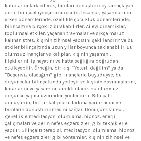
kalıplarını fark ederek, bunları dönüştürmeyi amaçlayan
derin bir içsel iyileşme sürecidir. İnsanlar, yaşamlarının
erken dönemlerinde, özellikle çocukluk dönemlerinde,
bilinçaltına birçok iz bırakabilirler. Ailevi dinamikler,
toplumsal etkiler, yaşanan travmalar ve sıkça maruz
kalınan stres, kişinin zihinsel yapısını şekillendirir ve bu
etkiler bilinçaltında uzun yıllar boyunca saklanabilir. Bu
olumsuz inançlar ve kalıplar, kişinin yaşamını,
ilişkilerini, iş hayatını ve hatta sağlığını doğrudan
etkileyebilir. Örneğin, bir kişi “Yeterli değilim” ya da
“Başarısız olacağım” gibi inançlarla büyüdüyse, bu
düşünceler bilinçaltında yerleşir ve kişinin davranışlarını,
kararlarını ve yaşamını sürekli olarak bu olumsuz
düşünce yapısı üzerinden yönlendirir. Bilinçaltı
dönüşümü, bu tür kalıpların farkına varılmasını ve
bunların dönüştürülmesini sağlar. Dönüşüm süreci,
genellikle meditasyon, olumlama, hipnoz, enerji
çalışmaları ve derin nefes egzersizleri gibi tekniklerle
yapılır. Bilinçaltı terapisi, meditasyon, olumlama, hipnoz
ve nefes egzersizleri gibi yöntemler, kişinin zihinsel ve