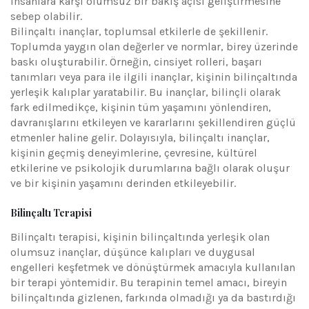
insanlara karşı olumsuz bir bakış açısı geliştirmesine
sebep olabilir.
Bilinçaltı inançlar, toplumsal etkilerle de şekillenir.
Toplumda yaygın olan değerler ve normlar, birey üzerinde
baskı oluşturabilir. Örneğin, cinsiyet rolleri, başarı
tanımları veya para ile ilgili inançlar, kişinin bilinçaltında
yerleşik kalıplar yaratabilir. Bu inançlar, bilinçli olarak
fark edilmedikçe, kişinin tüm yaşamını yönlendiren,
davranışlarını etkileyen ve kararlarını şekillendiren güçlü
etmenler haline gelir. Dolayısıyla, bilinçaltı inançlar,
kişinin geçmiş deneyimlerine, çevresine, kültürel
etkilerine ve psikolojik durumlarına bağlı olarak oluşur
ve bir kişinin yaşamını derinden etkileyebilir.
Bilinçaltı Terapisi
Bilinçaltı terapisi, kişinin bilinçaltında yerleşik olan
olumsuz inançlar, düşünce kalıpları ve duygusal
engelleri keşfetmek ve dönüştürmek amacıyla kullanılan
bir terapi yöntemidir. Bu terapinin temel amacı, bireyin
bilinçaltında gizlenen, farkında olmadığı ya da bastırdığı