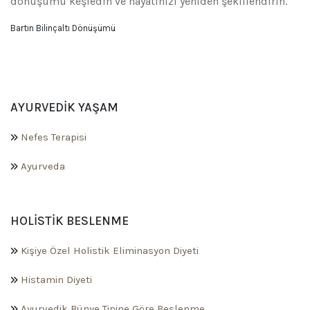
dönüşümü keşfedin ve hayatınızı yeniden şekillendirin.
Bartın Bilinçaltı Dönüşümü
AYURVEDIK YAŞAM
Nefes Terapisi
Ayurveda
HOLISTIK BESLENME
Kişiye Özel Holistik Eliminasyon Diyeti
Histamin Diyeti
Ayurvedik Bünye Tipine Göre Beslenme