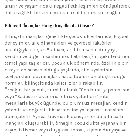
artırır ve yaşamındaki negatif etkileşimleri dönüştürerek
daha sağlıklı bir zihin yapısına sahip olmasını sağlar.
Bilinçaltı İnançlar Hangi Koşullarda Oluşur?
Bilinçaltı inançlar, genellikle çocukluk yıllarında, kişisel
deneyimler, aile dinamikleri ve çevresel faktörler
aracılığıyla oluşur. Bu inançlar, bir insanın dünyayı,
kendini ve diğer insanları nasıl algıladığını şekillendiren
temel yapı taşlarıdır. Çocukluk döneminde, özellikle bir
bireyin en hassas olduğu yaşlarda, aile üyelerinin
söyledikleri, davranışları, hatta toplumun oluşturduğu
normlar, bilinçaltında kalıcı izler bırakabilir.
Örneğin, bir çocuk, sürekli olarak “Sen bunu yapamazsın”
veya “Sadece mükemmel olmak yeterlidir” gibi
mesajlarla büyüdüğünde, bu olumsuz mesajlar, kendini
yetersiz ve değersiz hissetmesine yol açacak inançlara
dönüşebilir. Ayrıca, travmatik deneyimler de bilinçaltı
inançları oluşturabilir; örneğin, çocuklukta yaşanan bir
kayıp, istismar veya duygusal ihmal, kişinin dünyaya ve