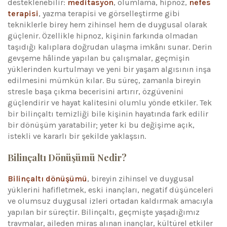
desteklenebilir:
meditasyon
, olumlama, hipnoz,
nefes
terapisi
, yazma terapisi ve görselleştirme gibi
tekniklerle birey hem zihinsel hem de duygusal olarak
güçlenir. Özellikle hipnoz, kişinin farkında olmadan
taşıdığı kalıplara doğrudan ulaşma imkânı sunar. Derin
gevşeme hâlinde yapılan bu çalışmalar, geçmişin
yüklerinden kurtulmayı ve yeni bir yaşam algısının inşa
edilmesini mümkün kılar. Bu süreç, zamanla bireyin
stresle başa çıkma becerisini artırır, özgüvenini
güçlendirir ve hayat kalitesini olumlu yönde etkiler. Tek
bir bilinçaltı temizliği bile kişinin hayatında fark edilir
bir dönüşüm yaratabilir; yeter ki bu değişime açık,
istekli ve kararlı bir şekilde yaklaşsın.
Bilinçaltı Dönüşümü Nedir?
Bilinçaltı dönüşümü
, bireyin zihinsel ve duygusal
yüklerini hafifletmek, eski inançları, negatif düşünceleri
ve olumsuz duygusal izleri ortadan kaldırmak amacıyla
yapılan bir süreçtir. Bilinçaltı, geçmişte yaşadığımız
travmalar, aileden miras alınan inançlar, kültürel etkiler