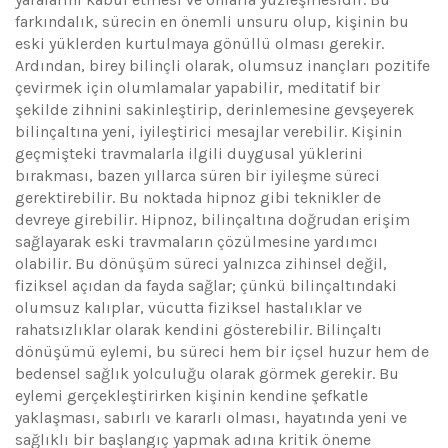
farkındalık, sürecin en önemli unsuru olup, kişinin bu
eski yüklerden kurtulmaya gönüllü olması gerekir.
Ardından, birey bilinçli olarak, olumsuz inançları pozitife
çevirmek için olumlamalar yapabilir, meditatif bir
şekilde zihnini sakinleştirip, derinlemesine gevşeyerek
bilinçaltına yeni, iyileştirici mesajlar verebilir. Kişinin
geçmişteki travmalarla ilgili duygusal yüklerini
bırakması, bazen yıllarca süren bir iyileşme süreci
gerektirebilir. Bu noktada hipnoz gibi teknikler de
devreye girebilir. Hipnoz, bilinçaltına doğrudan erişim
sağlayarak eski travmaların çözülmesine yardımcı
olabilir. Bu dönüşüm süreci yalnızca zihinsel değil,
fiziksel açıdan da fayda sağlar; çünkü bilinçaltındaki
olumsuz kalıplar, vücutta fiziksel hastalıklar ve
rahatsızlıklar olarak kendini gösterebilir. Bilinçaltı
dönüşümü eylemi, bu süreci hem bir içsel huzur hem de
bedensel sağlık yolculuğu olarak görmek gerekir. Bu
eylemi gerçekleştirirken kişinin kendine şefkatle
yaklaşması, sabırlı ve kararlı olması, hayatında yeni ve
sağlıklı bir başlangıç yapmak adına kritik öneme