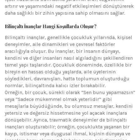
artırır ve yaşamındaki negatif etkileşimleri dönüştürerek
daha sağlıklı bir zihin yapısına sahip olmasını sağlar.
Bilinçaltı İnançlar Hangi Koşullarda Oluşur?
Bilinçaltı inançlar, genellikle çocukluk yıllarında, kişisel
deneyimler, aile dinamikleri ve çevresel faktörler
aracılığıyla oluşur. Bu inançlar, bir insanın dünyayı,
kendini ve diğer insanları nasıl algıladığını şekillendiren
temel yapı taşlarıdır. Çocukluk döneminde, özellikle bir
bireyin en hassas olduğu yaşlarda, aile üyelerinin
söyledikleri, davranışları, hatta toplumun oluşturduğu
normlar, bilinçaltında kalıcı izler bırakabilir.
Örneğin, bir çocuk, sürekli olarak “Sen bunu yapamazsın”
veya “Sadece mükemmel olmak yeterlidir” gibi
mesajlarla büyüdüğünde, bu olumsuz mesajlar, kendini
yetersiz ve değersiz hissetmesine yol açacak inançlara
dönüşebilir. Ayrıca, travmatik deneyimler de bilinçaltı
inançları oluşturabilir; örneğin, çocuklukta yaşanan bir
kayıp, istismar veya duygusal ihmal, kişinin dünyaya ve