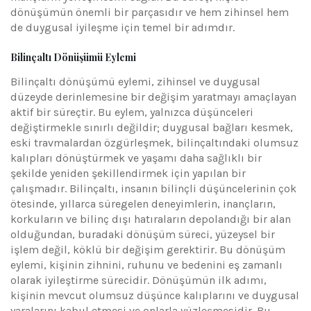
dönüşümün önemli bir parçasıdır ve hem zihinsel hem
de duygusal iyileşme için temel bir adımdır.
Bilinçaltı Dönüşümü Eylemi
Bilinçaltı dönüşümü eylemi, zihinsel ve duygusal
düzeyde derinlemesine bir değişim yaratmayı amaçlayan
aktif bir süreçtir. Bu eylem, yalnızca düşünceleri
değiştirmekle sınırlı değildir; duygusal bağları kesmek,
eski travmalardan özgürleşmek, bilinçaltındaki olumsuz
kalıpları dönüştürmek ve yaşamı daha sağlıklı bir
şekilde yeniden şekillendirmek için yapılan bir
çalışmadır. Bilinçaltı, insanın bilinçli düşüncelerinin çok
ötesinde, yıllarca süregelen deneyimlerin, inançların,
korkuların ve bilinç dışı hatıraların depolandığı bir alan
olduğundan, buradaki dönüşüm süreci, yüzeysel bir
işlem değil, köklü bir değişim gerektirir. Bu dönüşüm
eylemi, kişinin zihnini, ruhunu ve bedenini eş zamanlı
olarak iyileştirme sürecidir. Dönüşümün ilk adımı,
kişinin mevcut olumsuz düşünce kalıplarını ve duygusal
yaralarını kabul etmesi ve onlarla yüzleşmesidir. Bu