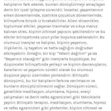
kalıplarını fark ederek, bunları dönüştürmeyi amaçlayan
derin bir içsel iyileşme sürecidir. İnsanlar, yaşamlarının
erken dönemlerinde, özellikle çocukluk dönemlerinde,
bilinçaltına birçok iz bırakabilirler. Ailevi dinamikler,
toplumsal etkiler, yaşanan travmalar ve sıkça maruz
kalınan stres, kişinin zihinsel yapısını şekillendirir ve bu
etkiler bilinçaltında uzun yıllar boyunca saklanabilir. Bu
olumsuz inançlar ve kalıplar, kişinin yaşamını,
ilişkilerini, iş hayatını ve hatta sağlığını doğrudan
etkileyebilir. Örneğin, bir kişi “Yeterli değilim” ya da
“Başarısız olacağım” gibi inançlarla büyüdüyse, bu
düşünceler bilinçaltında yerleşir ve kişinin davranışlarını,
kararlarını ve yaşamını sürekli olarak bu olumsuz
düşünce yapısı üzerinden yönlendirir. Bilinçaltı
dönüşümü, bu tür kalıpların farkına varılmasını ve
bunların dönüştürülmesini sağlar. Dönüşüm süreci,
genellikle meditasyon, olumlama, hipnoz, enerji
çalışmaları ve derin nefes egzersizleri gibi tekniklerle
yapılır. Bilinçaltı terapisi, meditasyon, olumlama, hipnoz
ve nefes egzersizleri gibi yöntemler, kişinin zihinsel ve