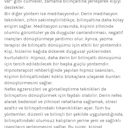
var” gibi cümleler, zamanla bilinçaltına yerleşerek kişiyi
destekler.
Bir diğer yöntem ise meditasyondur. Derin meditasyon
teknikleri, zihin sakinleştirildikçe, bilinçaltına daha kolay
erişim sağlar. Meditasyon sırasında, kişinin zihninde
olumlu görüntüler ya da duygular canlandırması, negatif
inançları dönüştürmeye yardımcı olur. Ayrıca, yazma
terapisi de bilinçaltı dönüşümü için etkili bir yöntemdir.
Kişi, hislerini kağıda dökerek duygusal yüklerinden
kurtulabilir. Hipnoz, daha derin bir bilinçaltı dönüşümü
için tercih edilebilecek bir başka güçlü yöntemdir.
Hipnoterapist rehberliğinde yapılan hipnoz seansları,
kişinin bilinçaltındaki köklü blokajlara ulaşarak bunları
dönüştürmesini sağlar.
Nefes egzersizleri ve görselleştirme teknikleri de
bilinçaltını dönüştürmek için faydalı olabilir. Derin nefes
alarak bedensel ve zihinsel rahatlama sağlamak, stresi
azaltır ve bilinçaltındaki tıkanıklıkları açar. Tüm bu
yöntemler, düzenli ve bilinçli bir şekilde uygulandığında,
bilinçaltındaki olumsuz kalıpların yerine yeni ve sağlıklı
inançların yerleşmesini sağlar. Bu süreç, kişisel