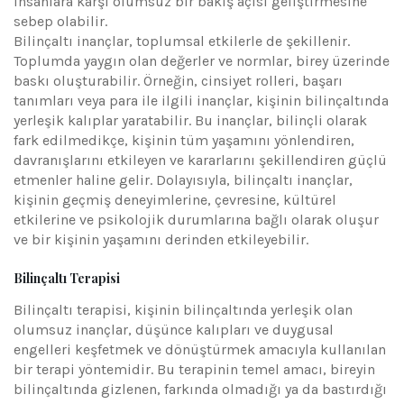
insanlara karşı olumsuz bir bakış açısı geliştirmesine
sebep olabilir.
Bilinçaltı inançlar, toplumsal etkilerle de şekillenir.
Toplumda yaygın olan değerler ve normlar, birey üzerinde
baskı oluşturabilir. Örneğin, cinsiyet rolleri, başarı
tanımları veya para ile ilgili inançlar, kişinin bilinçaltında
yerleşik kalıplar yaratabilir. Bu inançlar, bilinçli olarak
fark edilmedikçe, kişinin tüm yaşamını yönlendiren,
davranışlarını etkileyen ve kararlarını şekillendiren güçlü
etmenler haline gelir. Dolayısıyla, bilinçaltı inançlar,
kişinin geçmiş deneyimlerine, çevresine, kültürel
etkilerine ve psikolojik durumlarına bağlı olarak oluşur
ve bir kişinin yaşamını derinden etkileyebilir.
Bilinçaltı Terapisi
Bilinçaltı terapisi, kişinin bilinçaltında yerleşik olan
olumsuz inançlar, düşünce kalıpları ve duygusal
engelleri keşfetmek ve dönüştürmek amacıyla kullanılan
bir terapi yöntemidir. Bu terapinin temel amacı, bireyin
bilinçaltında gizlenen, farkında olmadığı ya da bastırdığı