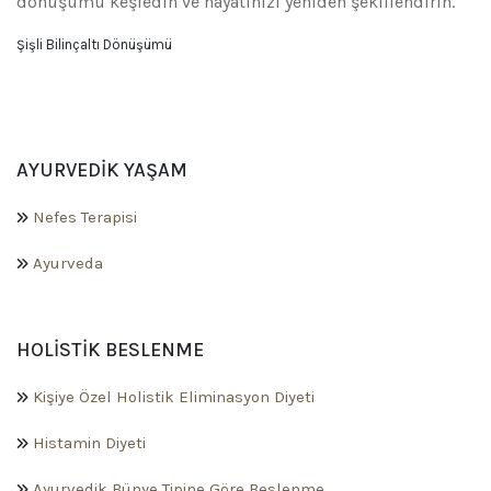
dönüşümü keşfedin ve hayatınızı yeniden şekillendirin.
Şişli Bilinçaltı Dönüşümü
AYURVEDIK YAŞAM
Nefes Terapisi
Ayurveda
HOLISTIK BESLENME
Kişiye Özel Holistik Eliminasyon Diyeti
Histamin Diyeti
Ayurvedik Bünye Tipine Göre Beslenme