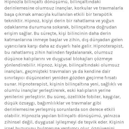
Hipnozla bilinçaltı dönüşümü, bilinçaltındaki
derinlemesine olumsuz inançlar, korkular ve travmalarla
başa çıkmak amacıyla kullanılan etkili bir terapötik
tekniktir. Hipnoz, kişiyi derin bir rahatlama ve yoğun
odaklanma durumuna sokarak, bilinçaltına doğrudan
erişim sağlar. Bu süreçte, kişi bilincinin daha derin
katmanlarına inmeye başlar ve zihin, dış dünyadan gelen
uyarıcılara karşı daha az duyarlı hale gelir. Hipnoterapist,
bu rahatlamış zihin halinden faydalanarak, olumsuz
düşünce kalıplarını ve duygusal blokajları çözmeye
yönlendirebilir. Hipnoz, kişiye, bilinçaltındaki olumsuz
inançları, geçmişteki travmaları ya da kendine dair
sınırlayıcı düşünceleri yeniden gözden geçirme fırsatı
sunar. Hipnoterapist, kişinin bilinçaltına yeni, sağlıklı ve
olumlu inançlar yerleştirerek, eski kalıpların yerine
yenilerini yerleştirir. Bu süreç, özellikle fobiler, kaygılar,
düşük özsaygı, bağımlılıklar ve travmalar gibi
derinlemesine yerleşmiş sorunlarda son derece etkili
olabilir. Hipnozla yapılan bilinçaltı dönüşümü, yalnızca
zihinsel değil, duygusal iyileşmeyi de teşvik eder. Kişinin
içsel huzurunu bulmasına yardımcı olur, özgüvenini