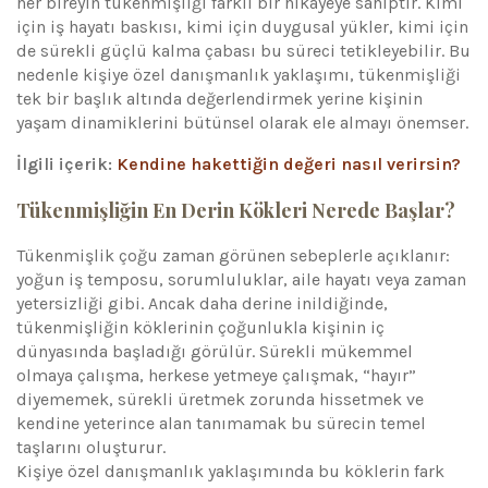
her bireyin tükenmişliği farklı bir hikâyeye sahiptir. Kimi
için iş hayatı baskısı, kimi için duygusal yükler, kimi için
de sürekli güçlü kalma çabası bu süreci tetikleyebilir. Bu
nedenle kişiye özel danışmanlık yaklaşımı, tükenmişliği
tek bir başlık altında değerlendirmek yerine kişinin
yaşam dinamiklerini bütünsel olarak ele almayı önemser.
İlgili içerik:
Kendine hakettiğin değeri nasıl verirsin?
Tükenmişliğin En Derin Kökleri Nerede Başlar?
Tükenmişlik çoğu zaman görünen sebeplerle açıklanır:
yoğun iş temposu, sorumluluklar, aile hayatı veya zaman
yetersizliği gibi. Ancak daha derine inildiğinde,
tükenmişliğin köklerinin çoğunlukla kişinin iç
dünyasında başladığı görülür. Sürekli mükemmel
olmaya çalışma, herkese yetmeye çalışmak, “hayır”
diyememek, sürekli üretmek zorunda hissetmek ve
kendine yeterince alan tanımamak bu sürecin temel
taşlarını oluşturur.
Kişiye özel danışmanlık yaklaşımında bu köklerin fark