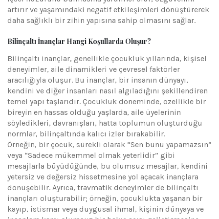
artırır ve yaşamındaki negatif etkileşimleri dönüştürerek
daha sağlıklı bir zihin yapısına sahip olmasını sağlar.
Bilinçaltı İnançlar Hangi Koşullarda Oluşur?
Bilinçaltı inançlar, genellikle çocukluk yıllarında, kişisel
deneyimler, aile dinamikleri ve çevresel faktörler
aracılığıyla oluşur. Bu inançlar, bir insanın dünyayı,
kendini ve diğer insanları nasıl algıladığını şekillendiren
temel yapı taşlarıdır. Çocukluk döneminde, özellikle bir
bireyin en hassas olduğu yaşlarda, aile üyelerinin
söyledikleri, davranışları, hatta toplumun oluşturduğu
normlar, bilinçaltında kalıcı izler bırakabilir.
Örneğin, bir çocuk, sürekli olarak “Sen bunu yapamazsın”
veya “Sadece mükemmel olmak yeterlidir” gibi
mesajlarla büyüdüğünde, bu olumsuz mesajlar, kendini
yetersiz ve değersiz hissetmesine yol açacak inançlara
dönüşebilir. Ayrıca, travmatik deneyimler de bilinçaltı
inançları oluşturabilir; örneğin, çocuklukta yaşanan bir
kayıp, istismar veya duygusal ihmal, kişinin dünyaya ve