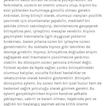
farkındalık, sürecin en önemli unsuru olup, kişinin bu
eski yüklerden kurtulmaya gönüllü olması gerekir.
Ardından, birey bilinçli olarak, olumsuz inançları pozitife
çevirmek için olumlamalar yapabilir, meditatif bir
şekilde zihnini sakinleştirip, derinlemesine gevşeyerek
bilinçaltına yeni, iyileştirici mesajlar verebilir. Kişinin
geçmişteki travmalarla ilgili duygusal yüklerini
bırakması, bazen yıllarca süren bir iyileşme süreci
gerektirebilir. Bu noktada hipnoz gibi teknikler de
devreye girebilir. Hipnoz, bilinçaltına doğrudan erişim
sağlayarak eski travmaların çözülmesine yardımcı
olabilir. Bu dönüşüm süreci yalnızca zihinsel değil,
fiziksel açıdan da fayda sağlar; çünkü bilinçaltındaki
olumsuz kalıplar, vücutta fiziksel hastalıklar ve
rahatsızlıklar olarak kendini gösterebilir. Bilinçaltı
dönüşümü eylemi, bu süreci hem bir içsel huzur hem de
bedensel sağlık yolculuğu olarak görmek gerekir. Bu
eylemi gerçekleştirirken kişinin kendine şefkatle
yaklaşması, sabırlı ve kararlı olması, hayatında yeni ve
sağlıklı bir başlangıç yapmak adına kritik öneme