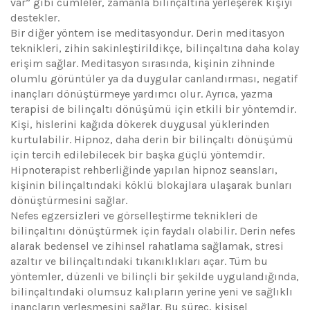
var” gibi cümleler, zamanla bilinçaltına yerleşerek kişiyi
destekler.
Bir diğer yöntem ise meditasyondur. Derin meditasyon
teknikleri, zihin sakinleştirildikçe, bilinçaltına daha kolay
erişim sağlar. Meditasyon sırasında, kişinin zihninde
olumlu görüntüler ya da duygular canlandırması, negatif
inançları dönüştürmeye yardımcı olur. Ayrıca, yazma
terapisi de bilinçaltı dönüşümü için etkili bir yöntemdir.
Kişi, hislerini kağıda dökerek duygusal yüklerinden
kurtulabilir. Hipnoz, daha derin bir bilinçaltı dönüşümü
için tercih edilebilecek bir başka güçlü yöntemdir.
Hipnoterapist rehberliğinde yapılan hipnoz seansları,
kişinin bilinçaltındaki köklü blokajlara ulaşarak bunları
dönüştürmesini sağlar.
Nefes egzersizleri ve görselleştirme teknikleri de
bilinçaltını dönüştürmek için faydalı olabilir. Derin nefes
alarak bedensel ve zihinsel rahatlama sağlamak, stresi
azaltır ve bilinçaltındaki tıkanıklıkları açar. Tüm bu
yöntemler, düzenli ve bilinçli bir şekilde uygulandığında,
bilinçaltındaki olumsuz kalıpların yerine yeni ve sağlıklı
inançların yerleşmesini sağlar. Bu süreç, kişisel