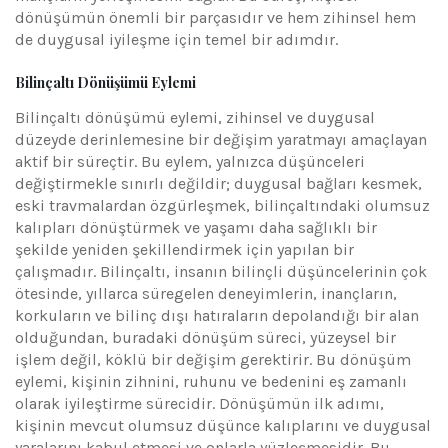
dönüşümün önemli bir parçasıdır ve hem zihinsel hem
de duygusal iyileşme için temel bir adımdır.
Bilinçaltı Dönüşümü Eylemi
Bilinçaltı dönüşümü eylemi, zihinsel ve duygusal
düzeyde derinlemesine bir değişim yaratmayı amaçlayan
aktif bir süreçtir. Bu eylem, yalnızca düşünceleri
değiştirmekle sınırlı değildir; duygusal bağları kesmek,
eski travmalardan özgürleşmek, bilinçaltındaki olumsuz
kalıpları dönüştürmek ve yaşamı daha sağlıklı bir
şekilde yeniden şekillendirmek için yapılan bir
çalışmadır. Bilinçaltı, insanın bilinçli düşüncelerinin çok
ötesinde, yıllarca süregelen deneyimlerin, inançların,
korkuların ve bilinç dışı hatıraların depolandığı bir alan
olduğundan, buradaki dönüşüm süreci, yüzeysel bir
işlem değil, köklü bir değişim gerektirir. Bu dönüşüm
eylemi, kişinin zihnini, ruhunu ve bedenini eş zamanlı
olarak iyileştirme sürecidir. Dönüşümün ilk adımı,
kişinin mevcut olumsuz düşünce kalıplarını ve duygusal
yaralarını kabul etmesi ve onlarla yüzleşmesidir. Bu