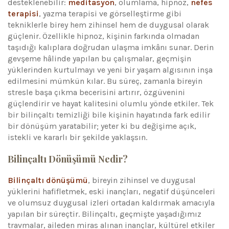
desteklenebilir:
meditasyon
, olumlama, hipnoz,
nefes
terapisi
, yazma terapisi ve görselleştirme gibi
tekniklerle birey hem zihinsel hem de duygusal olarak
güçlenir. Özellikle hipnoz, kişinin farkında olmadan
taşıdığı kalıplara doğrudan ulaşma imkânı sunar. Derin
gevşeme hâlinde yapılan bu çalışmalar, geçmişin
yüklerinden kurtulmayı ve yeni bir yaşam algısının inşa
edilmesini mümkün kılar. Bu süreç, zamanla bireyin
stresle başa çıkma becerisini artırır, özgüvenini
güçlendirir ve hayat kalitesini olumlu yönde etkiler. Tek
bir bilinçaltı temizliği bile kişinin hayatında fark edilir
bir dönüşüm yaratabilir; yeter ki bu değişime açık,
istekli ve kararlı bir şekilde yaklaşsın.
Bilinçaltı Dönüşümü Nedir?
Bilinçaltı dönüşümü
, bireyin zihinsel ve duygusal
yüklerini hafifletmek, eski inançları, negatif düşünceleri
ve olumsuz duygusal izleri ortadan kaldırmak amacıyla
yapılan bir süreçtir. Bilinçaltı, geçmişte yaşadığımız
travmalar, aileden miras alınan inançlar, kültürel etkiler