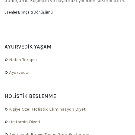
dönüşümü keşfedin ve hayatınızı yeniden şekillendirin.
Esenler Bilinçaltı Dönüşümü
AYURVEDIK YAŞAM
Nefes Terapisi
Ayurveda
HOLISTIK BESLENME
Kişiye Özel Holistik Eliminasyon Diyeti
Histamin Diyeti
Ayurvedik Bünye Tipine Göre Beslenme