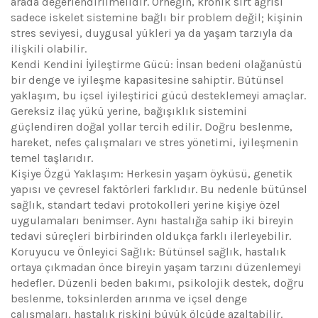
arada değerlendirilmelidir. Örneğin, kronik sırt ağrısı
sadece iskelet sistemine bağlı bir problem değil; kişinin
stres seviyesi, duygusal yükleri ya da yaşam tarzıyla da
ilişkili olabilir.
Kendi Kendini İyileştirme Gücü: İnsan bedeni olağanüstü
bir denge ve iyileşme kapasitesine sahiptir. Bütünsel
yaklaşım, bu içsel iyileştirici gücü desteklemeyi amaçlar.
Gereksiz ilaç yükü yerine, bağışıklık sistemini
güçlendiren doğal yollar tercih edilir. Doğru beslenme,
hareket, nefes çalışmaları ve stres yönetimi, iyileşmenin
temel taşlarıdır.
Kişiye Özgü Yaklaşım: Herkesin yaşam öyküsü, genetik
yapısı ve çevresel faktörleri farklıdır. Bu nedenle bütünsel
sağlık, standart tedavi protokolleri yerine kişiye özel
uygulamaları benimser. Aynı hastalığa sahip iki bireyin
tedavi süreçleri birbirinden oldukça farklı ilerleyebilir.
Koruyucu ve Önleyici Sağlık: Bütünsel sağlık, hastalık
ortaya çıkmadan önce bireyin yaşam tarzını düzenlemeyi
hedefler. Düzenli beden bakımı, psikolojik destek, doğru
beslenme, toksinlerden arınma ve içsel denge
çalışmaları, hastalık riskini büyük ölçüde azaltabilir.