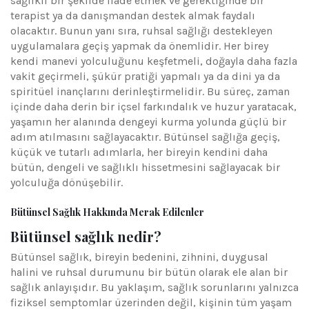
sağlıklı bir şekilde ifade etmek ve gerektiğinde bir
terapist ya da danışmandan destek almak faydalı
olacaktır. Bunun yanı sıra, ruhsal sağlığı destekleyen
uygulamalara geçiş yapmak da önemlidir. Her birey
kendi manevi yolculuğunu keşfetmeli, doğayla daha fazla
vakit geçirmeli, şükür pratiği yapmalı ya da dini ya da
spiritüel inançlarını derinleştirmelidir. Bu süreç, zaman
içinde daha derin bir içsel farkındalık ve huzur yaratacak,
yaşamın her alanında dengeyi kurma yolunda güçlü bir
adım atılmasını sağlayacaktır. Bütünsel sağlığa geçiş,
küçük ve tutarlı adımlarla, her bireyin kendini daha
bütün, dengeli ve sağlıklı hissetmesini sağlayacak bir
yolculuğa dönüşebilir.
Bütünsel Sağlık Hakkında Merak Edilenler
Bütünsel sağlık nedir?
Bütünsel sağlık, bireyin bedenini, zihnini, duygusal
halini ve ruhsal durumunu bir bütün olarak ele alan bir
sağlık anlayışıdır. Bu yaklaşım, sağlık sorunlarını yalnızca
fiziksel semptomlar üzerinden değil, kişinin tüm yaşam