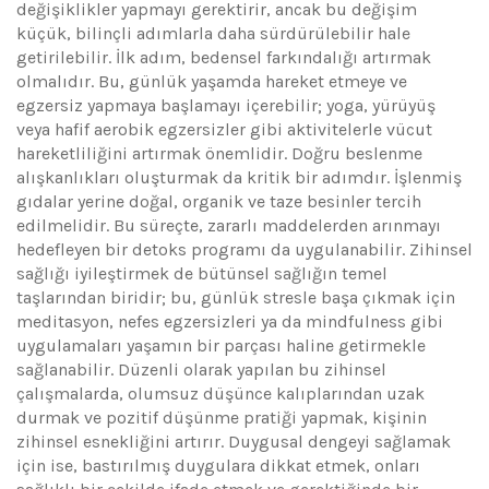
değişiklikler yapmayı gerektirir, ancak bu değişim
küçük, bilinçli adımlarla daha sürdürülebilir hale
getirilebilir. İlk adım, bedensel farkındalığı artırmak
olmalıdır. Bu, günlük yaşamda hareket etmeye ve
egzersiz yapmaya başlamayı içerebilir; yoga, yürüyüş
veya hafif aerobik egzersizler gibi aktivitelerle vücut
hareketliliğini artırmak önemlidir. Doğru beslenme
alışkanlıkları oluşturmak da kritik bir adımdır. İşlenmiş
gıdalar yerine doğal, organik ve taze besinler tercih
edilmelidir. Bu süreçte, zararlı maddelerden arınmayı
hedefleyen bir detoks programı da uygulanabilir. Zihinsel
sağlığı iyileştirmek de bütünsel sağlığın temel
taşlarından biridir; bu, günlük stresle başa çıkmak için
meditasyon, nefes egzersizleri ya da mindfulness gibi
uygulamaları yaşamın bir parçası haline getirmekle
sağlanabilir. Düzenli olarak yapılan bu zihinsel
çalışmalarda, olumsuz düşünce kalıplarından uzak
durmak ve pozitif düşünme pratiği yapmak, kişinin
zihinsel esnekliğini artırır. Duygusal dengeyi sağlamak
için ise, bastırılmış duygulara dikkat etmek, onları