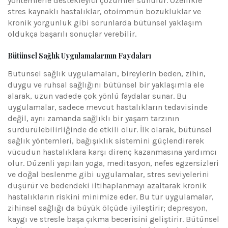
yöntemlerle destekleyici çözümler sunulur. Özellikle
stres kaynaklı hastalıklar, otoimmün bozukluklar ve
kronik yorgunluk gibi sorunlarda bütünsel yaklaşım
oldukça başarılı sonuçlar verebilir.
Bütünsel Sağlık Uygulamalarının Faydaları
Bütünsel sağlık uygulamaları, bireylerin beden, zihin,
duygu ve ruhsal sağlığını bütünsel bir yaklaşımla ele
alarak, uzun vadede çok yönlü faydalar sunar. Bu
uygulamalar, sadece mevcut hastalıkların tedavisinde
değil, aynı zamanda sağlıklı bir yaşam tarzının
sürdürülebilirliğinde de etkili olur. İlk olarak, bütünsel
sağlık yöntemleri, bağışıklık sistemini güçlendirerek
vücudun hastalıklara karşı direnç kazanmasına yardımcı
olur. Düzenli yapılan yoga, meditasyon, nefes egzersizleri
ve doğal beslenme gibi uygulamalar, stres seviyelerini
düşürür ve bedendeki iltihaplanmayı azaltarak kronik
hastalıkların riskini minimize eder. Bu tür uygulamalar,
zihinsel sağlığı da büyük ölçüde iyileştirir; depresyon,
kaygı ve stresle başa çıkma becerisini geliştirir. Bütünsel