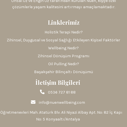
Ünsal Üz ve Engin Üz tarafından kurulan Nuen, kişiye özel
çözümlerle yaşam kalitesini artırmayı amaçlamaktadır.
Linklerimiz
Holistik Terapi Nedir?
Zihinsel, Duygusal ve Sosyal Sağlığı Etkileyen Kişisel Faktörler
Wellbeing Nedir?
Zihinsel Dönüşüm Programı
Oil Pulling Nedir?
Başakşehir Bilinçaltı Dönüşümü
İletişim Bilgileri
0536 727 81 88
info@nuenwellbeing.com
Öğretmenevleri Mah. Atatürk Blv. Ali Niyazi Albay Apt. No: 82 İç Kapı
No: 5 Konyaaltı/Antalya